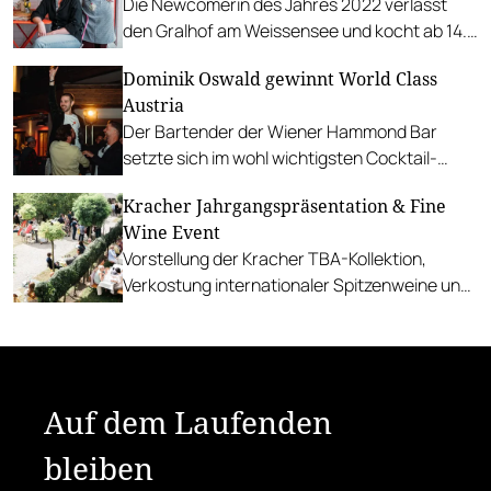
Die Newcomerin des Jahres 2022 verlässt
den Gralhof am Weissensee und kocht ab 14.
Mai im Heu&Gabel.
Dominik Oswald gewinnt World Class
Austria
Der Bartender der Wiener Hammond Bar
setzte sich im wohl wichtigsten Cocktail-
Wettbewerb des Landes durch.
Kracher Jahrgangspräsentation & Fine
Wine Event
Vorstellung der Kracher TBA-Kollektion,
Verkostung internationaler Spitzenweine und
hochwertige kulinarische Begleitung.
Auf dem Laufenden
bleiben