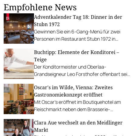
Empfohlene News
Adventkalender Tag 18: Dinner in der
Stubn 1972
Gewinnen Sie ein 6-Gang-Menü für zwei
Personen im Restaurant Stubn 1972 in
Kirchberg in Tirol.
Buchtipp: Elemente der Konditorei –
Teige
Der Konditormeister und Oberlaa-
Grandseigneur Leo Forsthofer offenbart sein
Know-How aus der Patisserie und startet eine
Oscar's im Wilde, Vienna: Zweites
fünfteilige Buchreihe.
Gastronomiekonzept eröffnet
Mit Oscar's eröffnet im Boutiquehotel am
Fleischmarkt neben dem Brasserie-
Restaurant Rascal ein zweites Lokal.
Clara Aue wechselt an den Meidlinger
Markt