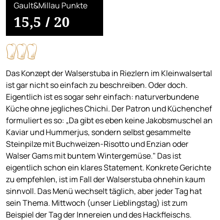
Gault&Millau Punkte
15,5
/
20
Das Konzept der Walserstuba in Riezlern im Kleinwalsertal
ist gar nicht so einfach zu beschreiben. Oder doch.
Eigentlich ist es sogar sehr einfach: naturverbundene
Küche ohne jegliches Chichi. Der Patron und Küchenchef
formuliert es so: „Da gibt es eben keine Jakobsmuschel an
Kaviar und Hummerjus, sondern selbst gesammelte
Steinpilze mit Buchweizen-Risotto und Enzian oder
Walser Gams mit buntem Wintergemüse." Das ist
eigentlich schon ein klares Statement. Konkrete Gerichte
zu empfehlen, ist im Fall der Walserstuba ohnehin kaum
sinnvoll. Das Menü wechselt täglich, aber jeder Tag hat
sein Thema. Mittwoch (unser Lieblingstag) ist zum
Beispiel der Tag der Innereien und des Hackfleischs.