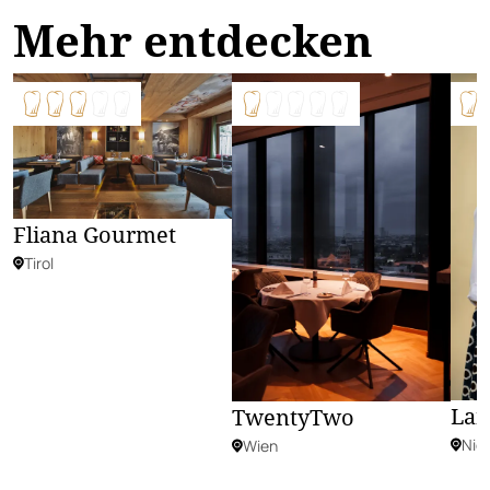
Mehr entdecken
Fliana Gourmet
Tirol
Lan
TwentyTwo
Nie
Wien