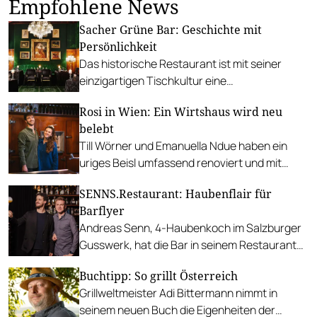
Empfohlene News
Sacher Grüne Bar: Geschichte mit
Persönlichkeit
Das historische Restaurant ist mit seiner
einzigartigen Tischkultur eine
Sehenswürdigkeit für sich. Dennoch wird es
Rosi in Wien: Ein Wirtshaus wird neu
von Küche und Service überstrahlt.
belebt
Till Wörner und Emanuella Ndue haben ein
uriges Beisl umfassend renoviert und mit
neuem Konzept wiedereröffnet.
SENNS.Restaurant: Haubenflair für
Barflyer
Andreas Senn, 4-Haubenkoch im Salzburger
Gusswerk, hat die Bar in seinem Restaurant
umgestaltet und kulinarisch massiv
Buchtipp: So grillt Österreich
aufgewertet. Neben SENNS.Restaurant gibt
Grillweltmeister Adi Bittermann nimmt in
es jetzt auch SENNS.Bar. Mit sensationellen
seinem neuen Buch die Eigenheiten der
Cocktails und günstigen Gerichten aus dem