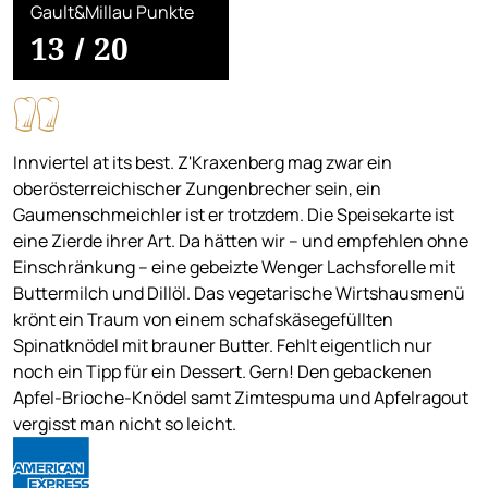
Gault&Millau Punkte
13
/
20
Innviertel at its best. Z'Kraxenberg mag zwar ein
oberösterreichischer Zungenbrecher sein, ein
Gaumenschmeichler ist er trotzdem. Die Speisekarte ist
eine Zierde ihrer Art. Da hätten wir – und empfehlen ohne
Einschränkung – eine gebeizte Wenger Lachsforelle mit
Buttermilch und Dillöl. Das vegetarische Wirtshausmenü
krönt ein Traum von einem schafskäsegefüllten
Spinatknödel mit brauner Butter. Fehlt eigentlich nur
noch ein Tipp für ein Dessert. Gern! Den gebackenen
Apfel-Brioche-Knödel samt Zimtespuma und Apfelragout
vergisst man nicht so leicht.