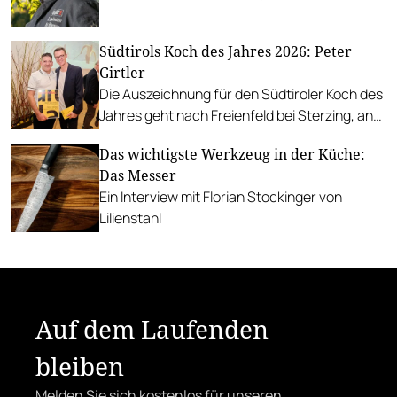
Bundesländer beim Grillen unter die Lupe.
Menü.
Südtirols Koch des Jahres 2026: Peter
Girtler
Die Auszeichnung für den Südtiroler Koch des
Jahres geht nach Freienfeld bei Sterzing, an
Peter Girtler von der Gourmetstube Einhorn.
Das wichtigste Werkzeug in der Küche:
Das Messer
Ein Interview mit Florian Stockinger von
Lilienstahl
Auf dem Laufenden
bleiben
Melden Sie sich kostenlos für unseren