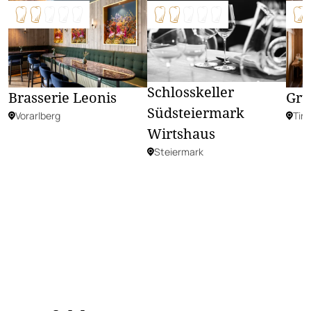
Schlosskeller
Brasserie Leonis
Grü
Südsteiermark
Vorarlberg
Tiro
Wirtshaus
Steiermark