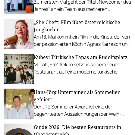
Zum ersten Mal geht der Titel „Newcomer des
Jahres“ an ein Team aus mehreren
Gastronom:innen.
„She Chef“: Film über österreichische
Jungköchin
Am 18. Mai kommt ein Film in die Kinos, der von
der passionierten Köchin Agnes Karrasch und
ihrem Weg in die Spitzengastronomie handelt.
Kübey: Türkische Tapas am Rudolfsplatz
Murat „Efe“ Ankun setzt in seinem neuen
Restaurant auf eine moderne türkische
Küche, mit Manti, Baklava und mit Pistazien-
Fett gewaschenem Whiskey.
Hans-Jörg Unterrainer als Sommelier
gefeiert
Der JRE Sommelier Award ist eine der
begehrtesten Auszeichnungen der Wein-
Branche. 2023 geht er an den Leoganger
Guide 2026: Die besten Restaurants in
Kirchenwirt Hans-Jörg Unterrainer.
Oberösterreich