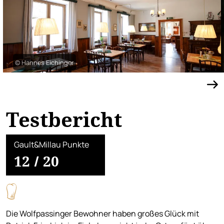
© Hannes Eichinger
Testbericht
Gault&Millau Punkte
12
/
20
Die Wolfpassinger Bewohner haben großes Glück mit