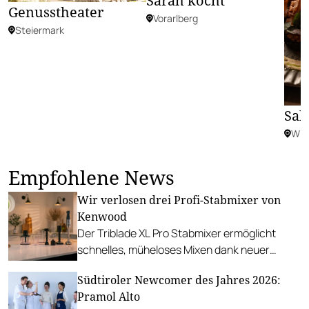
Sarah kocht
Genusstheater
Vorarlberg
Steiermark
Sal
Wie
Empfohlene News
Wir verlosen drei Profi-Stabmixer von
Kenwood
Der Triblade XL Pro Stabmixer ermöglicht
schnelles, müheloses Mixen dank neuer
Techniken mit einer Vielzahl von zusätzlichen
Südtiroler Newcomer des Jahres 2026:
Zubehörteilen zum Quirlen, Zerkleinern,
Pramol Alto
Emulgieren und Pürieren.