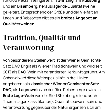
rund 60 Hektar Weingärten, in
Grinzing
, am
Nussberg
und am
Bisamberg
,
herausragende Qualitätsweine
gekeltert. Entsprechend der Größe und der Vielfalt an
Lagen und Rebsorten gibt es ein
breites Angebot an
Qualitätsweinen
.
Tradition, Qualität und
Verantwortung
Von besonderem Stellenwert ist der
Wiener Gemischte
Satz DAC
. Er gilt als Wiener Traditionswein und wird seit
2013 als DAC-Wein mit garantierter Herkunft geführt. Am
Cobenzl wird diese Weinspezialität in drei Linien
angeboten: als
klassischer Wiener Gemischter Satz
DAC
, als
Lagenwein
von der Ried Reisenberg sowie als
Erste Lage-Wein
von der Ried Steinberg (siehe auch
Thema
Lagenklassifikation
). Qualitätsbewusstsein und
Verantwortung gegenüber der Natur ergänzen sich am