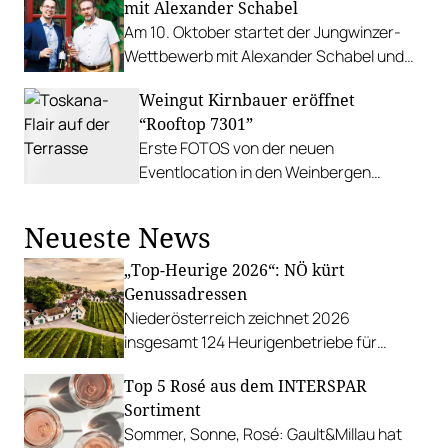
mit Alexander Schabel
Am 10. Oktober startet der Jungwinzer-
Wettbewerb mit Alexander Schabel und
seinen Weinen im Restaurant Gergelys in
Weingut Kirnbauer eröffnet
Wien.
“Rooftop 7301”
Erste FOTOS von der neuen
Eventlocation in den Weinbergen
oberhalb von Deutschkreutz im
Mittelburgenland.
Neueste News
„Top-Heurige 2026“: NÖ kürt
Genussadressen
Niederösterreich zeichnet 2026
insgesamt 124 Heurigenbetriebe für
höchste Qualität und Gastlichkeit aus.
Top 5 Rosé aus dem INTERSPAR
Sortiment
Sommer, Sonne, Rosé: Gault&Millau hat