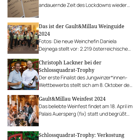
andauernde Zeit des Lockdowns wieder
einmal für Weiterbildung. Das Thema:
PIWI’s – pilzwiderstandsfähige Rebsorten.
Das ist der Gault&Millau Weinguide
Sie gelten angesichts des steigenden
2024
klimatischen und biologischen Drucks als
Fotos: Die neue Weinchefin Daniela
Chance im Weinbau.
Dejnega stellt vor: 2.219 österreichische
Weine und elf herausragende
Christoph Lackner bei der
Preisträger*innen.
Schlossquadrat-Trophy
Der erste Finalist des Jungwinzer*innen-
Wettbewerbs stellt sich am 8. Oktober der
Einzelverkostung.
Gault&Millau Weinfest 2024
Das beliebte Weinfest findet am 18. April im
Palais Auersperg (fix) statt und begrüßt
mehr als 50 heimische Winzer*innen.
Schlossquadrat-Trophy: Verkostung