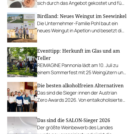
sich durch das Angebot gekostet und fünf
Favoriten für Urlaub im Glas gefunden.
Birdland: Neues Weingut im Seewinkel
Die Unternehmer-Familie Pohl baut ein
neues Weingut in Apetlon und besetzt die
Schlüsselpositionen hochkarätig.
Eventtipp: Herkunft im Glas und am
Teller
REIMAGINE Pannonia lädt am 10. Juli zu
einem Sommerfest mit 25 Weingütern und
authentischer Kulinarik in das Bio-Landgut
Die besten alkoholfreien Alternativen
Esterhazy.
Das sind die Sieger:innen der Austrian
Zero Awards 2026. Von entalkoholisierten
Weinen über Traubensaft und Verjus bis
zu Proxies.
Das sind die SALON-Sieger 2026
Der größte Weinbewerb des Landes