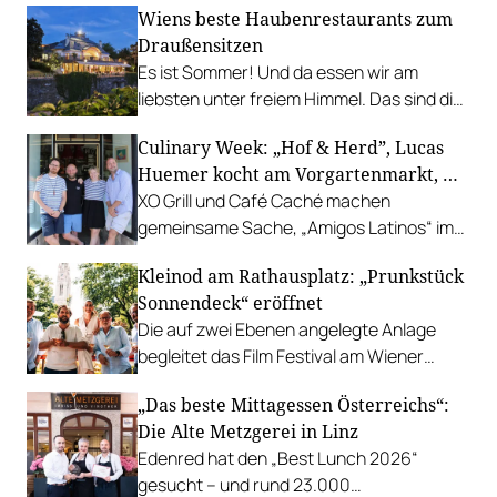
Wiens beste Haubenrestaurants zum
Draußensitzen
Es ist Sommer! Und da essen wir am
liebsten unter freiem Himmel. Das sind die
bestbewerteten Restaurants mit
Culinary Week: „Hof & Herd”, Lucas
Gastgarten.
Huemer kocht am Vorgartenmarkt, …
XO Grill und Café Caché machen
gemeinsame Sache, „Amigos Latinos“ im
Z'SOM, Charles Ingvar gastiert im Patata,
Kleinod am Rathausplatz: „Prunkstück
Richard Rauch kocht in der Riederalm
Sonnendeck“ eröffnet
u.v.m.
Die auf zwei Ebenen angelegte Anlage
begleitet das Film Festival am Wiener
Rathausgelände bis Anfang September
„Das beste Mittagessen Österreichs“:
mit Cocktails, Snacks und
Die Alte Metzgerei in Linz
Veranstaltungsprogramm.
Edenred hat den „Best Lunch 2026“
gesucht – und rund 23.000