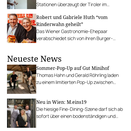
Stationen überzeugt der Tiroler im
Restaurant 141 in Mieming.
Robert und Gabriele Huth “vom
Rinderwahn geheilt”
Das Wiener Gastronomie-Ehepaar
verabschiedet sich von ihren Burger-
Lokalen in der Weihburggasse und am
Naschmarkt.
Neueste News
Sommer-Pop-Up auf Gut Minihof
Thomas Hahn und Gerald Röhrling laden
zu einem limitierten Pop-Up zwischen
Garten, Feuer und Tafel.
Neu in Wien: M.eins19
Die hiesige Fine-Dining-Szene darf sich ab
sofort über einen bodenständigen und
leistbaren Neuzugang freuen.