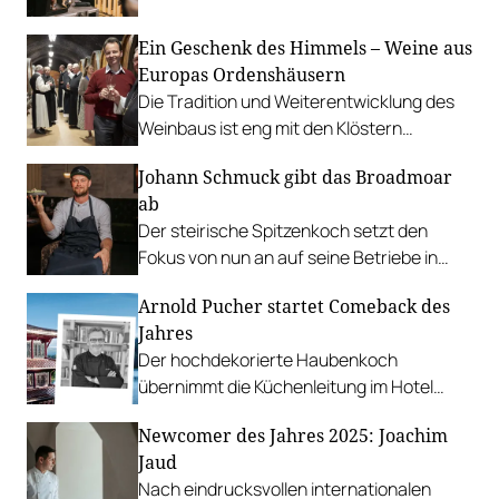
werden kann.
Ein Geschenk des Himmels – Weine aus
Europas Ordenshäusern
Die Tradition und Weiterentwicklung des
Weinbaus ist eng mit den Klöstern
verbunden. Vor allem die Benediktiner,
Johann Schmuck gibt das Broadmoar
Zisterzienser und Kartäuser waren große
ab
Pioniere.
Der steirische Spitzenkoch setzt den
Fokus von nun an auf seine Betriebe in
Stainz. Patrick Faist und Birgit Preschan
Arnold Pucher startet Comeback des
führen das Restaurant weiter.
Jahres
Der hochdekorierte Haubenkoch
übernimmt die Küchenleitung im Hotel
Hochschober auf der Turracher Höhe.
Newcomer des Jahres 2025: Joachim
Jaud
Nach eindrucksvollen internationalen