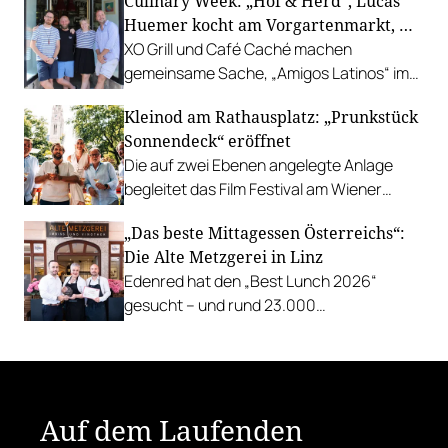
Culinary Week: „Hof & Herd”, Lucas
Gastgarten.
Huemer kocht am Vorgartenmarkt, …
XO Grill und Café Caché machen
gemeinsame Sache, „Amigos Latinos“ im
Z'SOM, Charles Ingvar gastiert im Patata,
Kleinod am Rathausplatz: „Prunkstück
Richard Rauch kocht in der Riederalm
Sonnendeck“ eröffnet
u.v.m.
Die auf zwei Ebenen angelegte Anlage
begleitet das Film Festival am Wiener
Rathausgelände bis Anfang September
„Das beste Mittagessen Österreichs“:
mit Cocktails, Snacks und
Die Alte Metzgerei in Linz
Veranstaltungsprogramm.
Edenred hat den „Best Lunch 2026“
gesucht – und rund 23.000
Österreicher:innen haben abgestimmt.
Der klare Sieger: die Alte Metzgerei holt
sich den begehrten Award in die Linzer
Herrenstraße.
Auf dem Laufenden