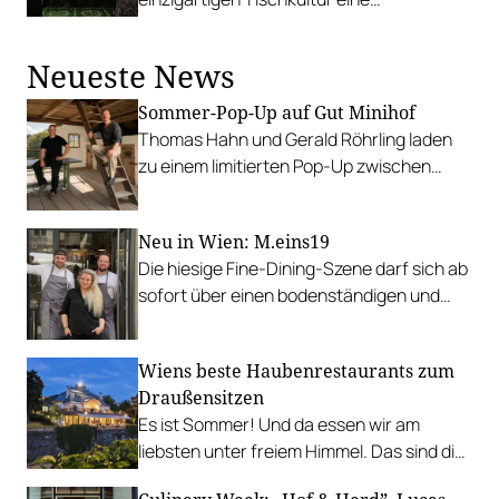
Sehenswürdigkeit für sich. Dennoch wird
es von Küche und Service überstrahlt.
Neueste News
Sommer-Pop-Up auf Gut Minihof
Thomas Hahn und Gerald Röhrling laden
zu einem limitierten Pop-Up zwischen
Garten, Feuer und Tafel.
Neu in Wien: M.eins19
Die hiesige Fine-Dining-Szene darf sich ab
sofort über einen bodenständigen und
leistbaren Neuzugang freuen.
Wiens beste Haubenrestaurants zum
Draußensitzen
Es ist Sommer! Und da essen wir am
liebsten unter freiem Himmel. Das sind die
bestbewerteten Restaurants mit