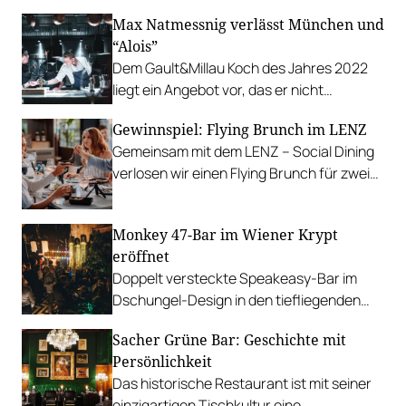
erstes Verkaufsgeschäft in Österreich
Max Natmessnig verlässt München und
“Alois”
Dem Gault&Millau Koch des Jahres 2022
liegt ein Angebot vor, das er nicht
ausschlagen konnte.
Gewinnspiel: Flying Brunch im LENZ
Gemeinsam mit dem LENZ – Social Dining
verlosen wir einen Flying Brunch für zwei
Personen.
Monkey 47-Bar im Wiener Krypt
eröffnet
Doppelt versteckte Speakeasy-Bar im
Dschungel-Design in den tiefliegenden
Kellergewölben des Krypt.
Sacher Grüne Bar: Geschichte mit
Persönlichkeit
Das historische Restaurant ist mit seiner
einzigartigen Tischkultur eine