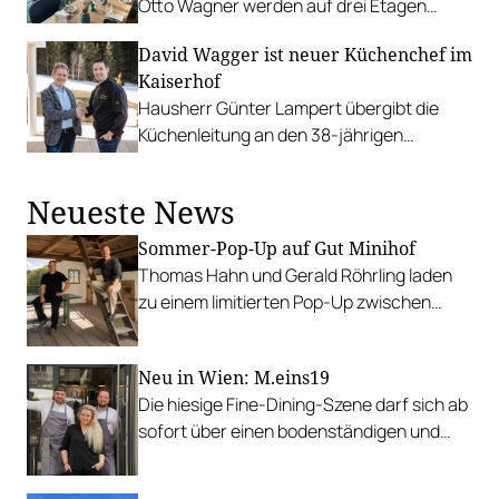
Otto Wagner werden auf drei Etagen
Tapas, Meeresfrüchte, frische Fische und
David Wagger ist neuer Küchenchef im
mehr serviert.
Kaiserhof
Hausherr Günter Lampert übergibt die
Küchenleitung an den 38-jährigen
Kufsteiner, der zuletzt im Hotel Post in
Lech drei Hauben erkocht hat.
Neueste News
Sommer-Pop-Up auf Gut Minihof
Thomas Hahn und Gerald Röhrling laden
zu einem limitierten Pop-Up zwischen
Garten, Feuer und Tafel.
Neu in Wien: M.eins19
Die hiesige Fine-Dining-Szene darf sich ab
sofort über einen bodenständigen und
leistbaren Neuzugang freuen.