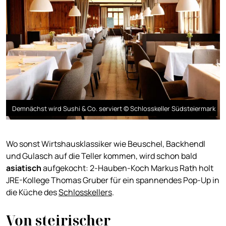
Demnächst wird Sushi & Co. serviert © Schlosskeller Südsteiermark
Wo sonst Wirtshausklassiker wie Beuschel, Backhendl
und Gulasch auf die Teller kommen, wird schon bald
asiatisch
aufgekocht: 2-Hauben-Koch Markus Rath holt
JRE-Kollege Thomas Gruber für ein spannendes Pop-Up in
die Küche des
Schlosskellers
.
Von steirischer