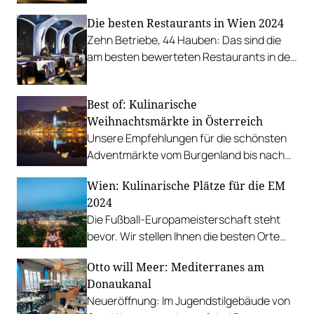
erlangt. Nun ist die Bar wieder eröffnet:
Die besten Restaurants in Wien 2024
"Same same just different."
Zehn Betriebe, 44 Hauben: Das sind die
am besten bewerteten Restaurants in der
Hauptstadt.
Best of: Kulinarische
Weihnachtsmärkte in Österreich
Unsere Empfehlungen für die schönsten
Adventmärkte vom Burgenland bis nach
Vorarlberg.
Wien: Kulinarische Plätze für die EM
2024
Die Fußball-Europameisterschaft steht
bevor. Wir stellen Ihnen die besten Orte
vor, wo Public Viewing mit kulinarischem
Otto will Meer: Mediterranes am
Begleitprogramm geboten wird.
Donaukanal
Neueröffnung: Im Jugendstilgebäude von