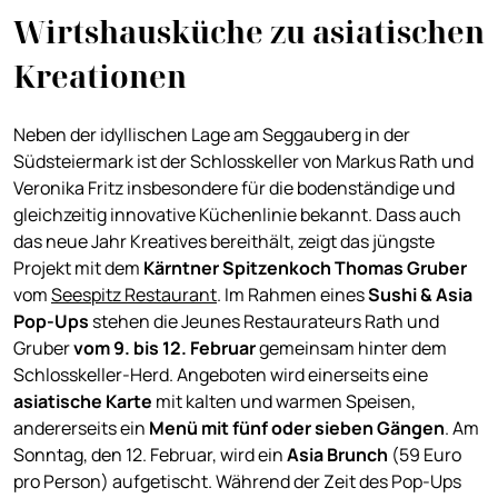
Wirtshausküche zu asiatischen
Kreationen
Neben der idyllischen Lage am Seggauberg in der
Südsteiermark ist der Schlosskeller von Markus Rath und
Veronika Fritz insbesondere für die bodenständige und
gleichzeitig innovative Küchenlinie bekannt. Dass auch
das neue Jahr Kreatives bereithält, zeigt das jüngste
Projekt mit dem
Kärntner Spitzenkoch Thomas Gruber
vom
Seespitz Restaurant
. Im Rahmen eines
S
ushi & Asia
Pop-Ups
stehen die Jeunes Restaurateurs Rath und
Gruber
vom 9. bis 12. Februar
gemeinsam hinter dem
Schlosskeller-Herd. Angeboten wird einerseits eine
asiatische Karte
mit kalten und warmen Speisen,
andererseits ein
Menü mit fünf oder sieben Gängen
. Am
Sonntag, den 12. Februar, wird ein
Asia Brunch
(59 Euro
pro Person) aufgetischt. Während der Zeit des Pop-Ups