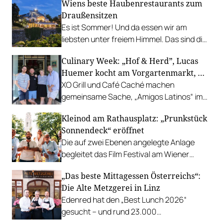
Wiens beste Haubenrestaurants zum
Draußensitzen
Es ist Sommer! Und da essen wir am
liebsten unter freiem Himmel. Das sind die
bestbewerteten Restaurants mit
Culinary Week: „Hof & Herd”, Lucas
Gastgarten.
Huemer kocht am Vorgartenmarkt, …
XO Grill und Café Caché machen
gemeinsame Sache, „Amigos Latinos“ im
Z'SOM, Charles Ingvar gastiert im Patata,
Kleinod am Rathausplatz: „Prunkstück
Richard Rauch kocht in der Riederalm
Sonnendeck“ eröffnet
u.v.m.
Die auf zwei Ebenen angelegte Anlage
begleitet das Film Festival am Wiener
Rathausgelände bis Anfang September
„Das beste Mittagessen Österreichs“:
mit Cocktails, Snacks und
Die Alte Metzgerei in Linz
Veranstaltungsprogramm.
Edenred hat den „Best Lunch 2026“
gesucht – und rund 23.000