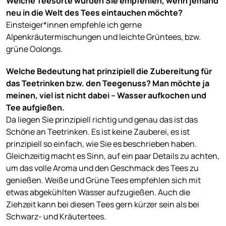
Welche Teesorte würden Sie empfehlen, wenn jemand
neu in die Welt des Tees eintauchen möchte?
Einsteiger*innen empfehle ich gerne
Alpenkräutermischungen und leichte Grüntees, bzw.
grüne Oolongs.
Welche Bedeutung hat prinzipiell die Zubereitung für
das Teetrinken bzw. den Teegenuss? Man möchte ja
meinen, viel ist nicht dabei – Wasser aufkochen und
Tee aufgießen.
Da liegen Sie prinzipiell richtig und genau das ist das
Schöne an Teetrinken. Es ist keine Zauberei, es ist
prinzipiell so einfach, wie Sie es beschrieben haben.
Gleichzeitig macht es Sinn, auf ein paar Details zu achten,
um das volle Aroma und den Geschmack des Tees zu
genießen. Weiße und Grüne Tees empfehlen sich mit
etwas abgekühlten Wasser aufzugießen. Auch die
Ziehzeit kann bei diesen Tees gern kürzer sein als bei
Schwarz- und Kräutertees.