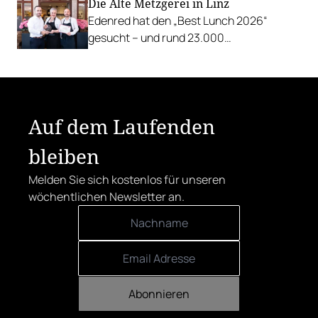
Die Alte Metzgerei in Linz
Veranstaltungsprogramm.
Edenred hat den „Best Lunch 2026“
gesucht – und rund 23.000
Österreicher:innen haben abgestimmt.
Der klare Sieger: die Alte Metzgerei holt
sich den begehrten Award in die Linzer
Herrenstraße.
Auf dem Laufenden
bleiben
Melden Sie sich kostenlos für unseren
wöchentlichen Newsletter an.
Abonnieren