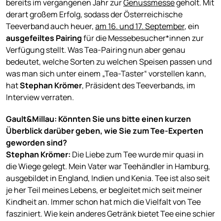
bereits im vergangenen Jahr zur
Genussmesse
geholt. Mit
derart großem Erfolg, sodass der Österreichische
Teeverband auch heuer,
am 16. und 17. September
, ein
ausgefeiltes Pairing
für die Messebesucher*innen zur
Verfügung stellt. Was Tea-Pairing nun aber genau
bedeutet, welche Sorten zu welchen Speisen passen und
was man sich unter einem
„Tea-Taster“ vorstellen kann,
hat
Stephan Krömer
, Präsident des Teeverbands, im
Interview verraten.
Gault&Millau: Könnten Sie uns bitte einen kurzen
Überblick darüber geben, wie Sie zum Tee-Experten
geworden sind?
Stephan Krömer:
Die Liebe zum Tee wurde mir quasi in
die Wiege gelegt. Mein Vater war Teehändler in Hamburg,
ausgebildet in England, Indien und Kenia. Tee ist also seit
je her Teil meines Lebens, er begleitet mich seit meiner
Kindheit an. Immer schon hat mich die Vielfalt von Tee
fasziniert. Wie kein anderes Getränk bietet Tee eine schier