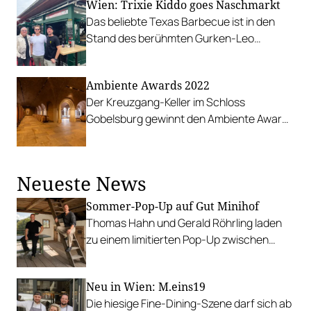
Wien: Trixie Kiddo goes Naschmarkt
werden.
Das beliebte Texas Barbecue ist in den
Stand des berühmten Gurken-Leo
eingezogen.
Ambiente Awards 2022
Der Kreuzgang-Keller im Schloss
Gobelsburg gewinnt den Ambiente Award
2022.
Neueste News
Sommer-Pop-Up auf Gut Minihof
Thomas Hahn und Gerald Röhrling laden
zu einem limitierten Pop-Up zwischen
Garten, Feuer und Tafel.
Neu in Wien: M.eins19
Die hiesige Fine-Dining-Szene darf sich ab