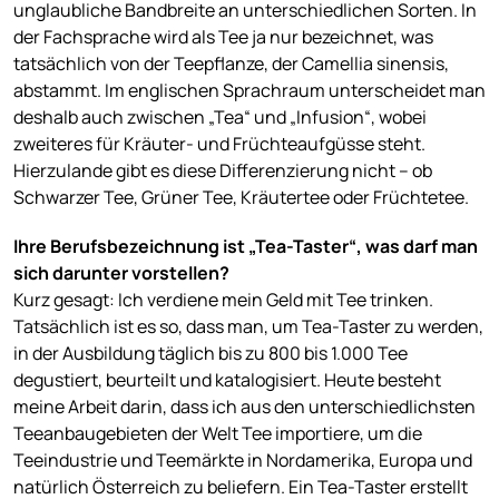
unglaubliche Bandbreite an unterschiedlichen Sorten. In
der Fachsprache wird als Tee ja nur bezeichnet, was
tatsächlich von der Teepflanze, der Camellia sinensis,
abstammt. Im englischen Sprachraum unterscheidet man
deshalb auch zwischen „Tea“ und „Infusion“, wobei
zweiteres für Kräuter- und Früchteaufgüsse steht.
Hierzulande gibt es diese Differenzierung nicht – ob
Schwarzer Tee, Grüner Tee, Kräutertee oder Früchtetee.
Ihre Berufsbezeichnung ist „Tea-Taster“, was darf man
sich darunter vorstellen?
Kurz gesagt: Ich verdiene mein Geld mit Tee trinken.
Tatsächlich ist es so, dass man, um Tea-Taster zu werden,
in der Ausbildung täglich bis zu 800 bis 1.000 Tee
degustiert, beurteilt und katalogisiert. Heute besteht
meine Arbeit darin, dass ich aus den unterschiedlichsten
Teeanbaugebieten der Welt Tee importiere, um die
Teeindustrie und Teemärkte in Nordamerika, Europa und
natürlich Österreich zu beliefern. Ein Tea-Taster erstellt