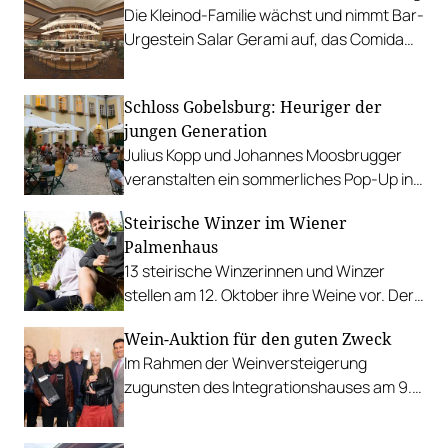
Die Kleinod-Familie wächst und nimmt Bar-
Urgestein Salar Gerami auf, das Comida
wird zum Kleinod am Ring.
Schloss Gobelsburg: Heuriger der
jungen Generation
Julius Kopp und Johannes Moosbrugger
veranstalten ein sommerliches Pop-Up in
prunkvollem Ambiente im Kamptal.
Steirische Winzer im Wiener
Palmenhaus
13 steirische Winzerinnen und Winzer
stellen am 12. Oktober ihre Weine vor. Der
Publikumssieger wird beim Steirerball
Wein-Auktion für den guten Zweck
ausgeschenkt werden.
Im Rahmen der Weinversteigerung
zugunsten des Integrationshauses am 9.
November können österreichische und
internationale Raritäten ersteigert