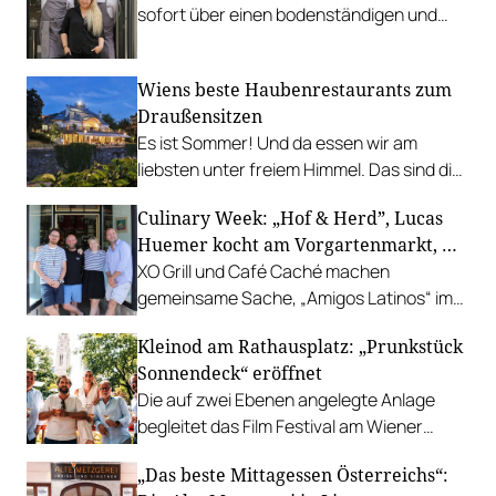
sofort über einen bodenständigen und
leistbaren Neuzugang freuen.
Wiens beste Haubenrestaurants zum
Draußensitzen
Es ist Sommer! Und da essen wir am
liebsten unter freiem Himmel. Das sind die
bestbewerteten Restaurants mit
Culinary Week: „Hof & Herd”, Lucas
Gastgarten.
Huemer kocht am Vorgartenmarkt, …
XO Grill und Café Caché machen
gemeinsame Sache, „Amigos Latinos“ im
Z'SOM, Charles Ingvar gastiert im Patata,
Kleinod am Rathausplatz: „Prunkstück
Richard Rauch kocht in der Riederalm
Sonnendeck“ eröffnet
u.v.m.
Die auf zwei Ebenen angelegte Anlage
begleitet das Film Festival am Wiener
Rathausgelände bis Anfang September
„Das beste Mittagessen Österreichs“:
mit Cocktails, Snacks und