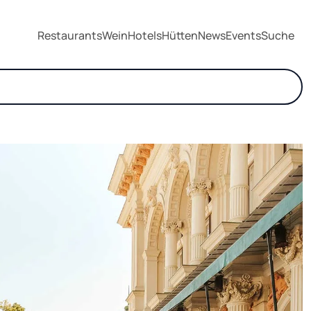
Restaurants
Wein
Hotels
Hütten
News
Events
Suche