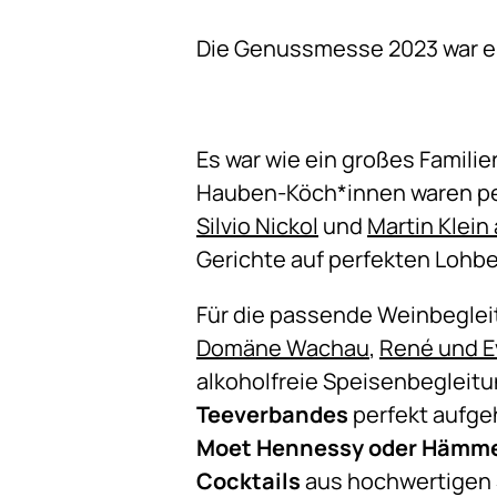
Die Genussmesse 2023 war ein
Es war wie ein großes Familie
Hauben-Köch*innen waren pe
Silvio Nickol
und
Martin Klein
Gerichte auf perfekten Lohb
Für die passende Weinbegle
Domäne Wachau
,
René und E
alkoholfreie Speisenbegleit
Teeverbandes
perfekt aufge
Moet Hennessy oder Hämme
Cocktails
aus hochwertigen 