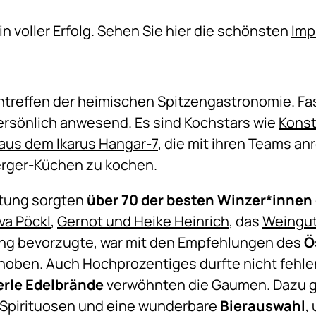
 voller Erfolg. Sehen Sie hier die schönsten
Imp
ntreffen der heimischen Spitzengastronomie. Fast
rsönlich anwesend. Es sind Kochstars wie
Konst
 aus dem Ikarus Hangar-7
, die mit ihren Teams an
erger-Küchen zu kochen.
itung sorgten
über 70 der besten Winzer*innen
va Pöckl
,
Gernot und Heike Heinrich
, das
Weingut
ung bevorzugte, war mit den Empfehlungen des
Ö
hoben. Auch Hochprozentiges durfte nicht fehle
rle Edelbrände
verwöhnten die Gaumen. Dazu 
Spirituosen und eine wunderbare
Bierauswahl
,