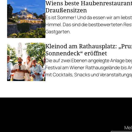
Wiens beste Haubenrestauran
Draußensitzen
Es ist Sommer! Und da essen wir am liebs
Himmel. Das sind die bestbewerteten Res
Gastgarten.
Kleinod am Rathausplatz: „Pr
Sonnendeck“ eröffnet
Die auf zwei Ebenen angelegte Anlage begl
Festival am Wiener Rathausgelände bis 
mit Cocktails, Snacks und Veranstaltun
Mel