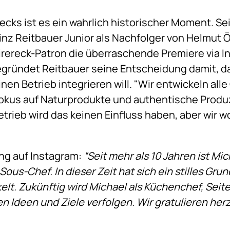
recks ist es ein wahrlich historischer Moment. 
inz Reitbauer Junior als Nachfolger von Helmut Ö
rereck-Patron die überraschende Premiere via I
gründet Reitbauer seine Entscheidung damit, das
nen Betrieb integrieren will. "Wir entwickeln al
us auf Naturprodukte und authentische Produz
etrieb wird das keinen Einfluss haben, aber wir w
rung auf Instagram:
“Seit mehr als 10 Jahren ist Mi
s Sous-Chef. In dieser Zeit hat sich ein stilles G
elt. Zukünftig wird Michael als Küchenchef, Seite
Ideen und Ziele verfolgen. Wir gratulieren herzl