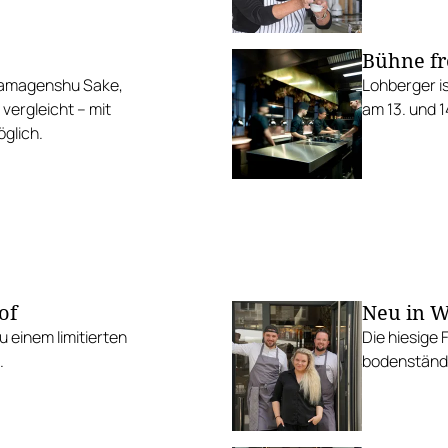
Bühne fr
Namagenshu Sake,
Lohberger i
vergleicht – mit
am 13. und 1
glich.
of
Neu in W
 einem limitierten
Die hiesige 
.
bodenständi