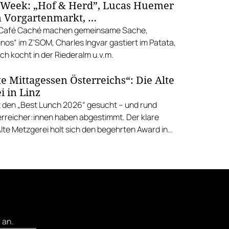
 Week: „Hof & Herd”, Lucas Huemer
 Vorgartenmarkt, …
d Café Caché machen gemeinsame Sache,
nos“ im Z'SOM, Charles Ingvar gastiert im Patata,
h kocht in der Riederalm u.v.m.
e Mittagessen Österreichs“: Die Alte
i in Linz
 den „Best Lunch 2026“ gesucht – und rund
rreicher:innen haben abgestimmt. Der klare
Alte Metzgerei holt sich den begehrten Award in
errenstraße.
 an.