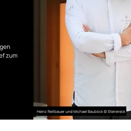
igen
ef zum
Heinz Reitbauer und Michael Bauböck © Steirereck