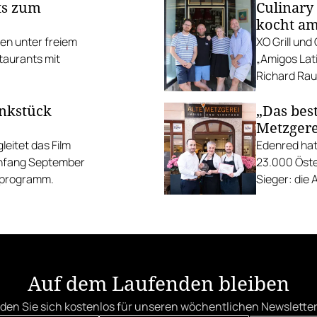
ts zum
Culinary
kocht am
ten unter freiem
XO Grill un
taurants mit
„Amigos Lati
Richard Rauc
unkstück
„Das best
Metzgere
eitet das Film
Edenred hat
Anfang September
23.000 Öste
gsprogramm.
Sieger: die 
die Linzer H
Auf dem Laufenden bleiben
den Sie sich kostenlos für unseren wöchentlichen Newsletter