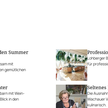
lnden Summer
Professi
Lohberger Ba
nsam mit
für professi
en gemütlichen
ater
Seltenes
arn mit Wein-
Die Ausnah
lick in den
Wachauer Vo
kulinarisch.