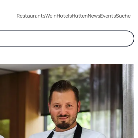
Restaurants
Wein
Hotels
Hütten
News
Events
Suche