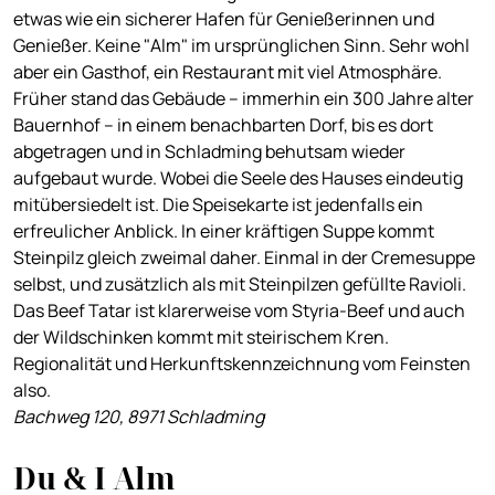
etwas wie ein sicherer Hafen für Genießerinnen und
Genießer. Keine "Alm" im ursprünglichen Sinn. Sehr wohl
aber ein Gasthof, ein Restaurant mit viel Atmosphäre.
Früher stand das Gebäude – immerhin ein 300 Jahre alter
Bauernhof – in einem benachbarten Dorf, bis es dort
abgetragen und in Schladming behutsam wieder
aufgebaut wurde. Wobei die Seele des Hauses eindeutig
mitübersiedelt ist. Die Speisekarte ist jedenfalls ein
erfreulicher Anblick. In einer kräftigen Suppe kommt
Steinpilz gleich zweimal daher. Einmal in der Cremesuppe
selbst, und zusätzlich als mit Steinpilzen gefüllte Ravioli.
Das Beef Tatar ist klarerweise vom Styria-Beef und auch
der Wildschinken kommt mit steirischem Kren.
Regionalität und Herkunftskennzeichnung vom Feinsten
also.
Bachweg 120, 8971 Schladming
Du & I Alm