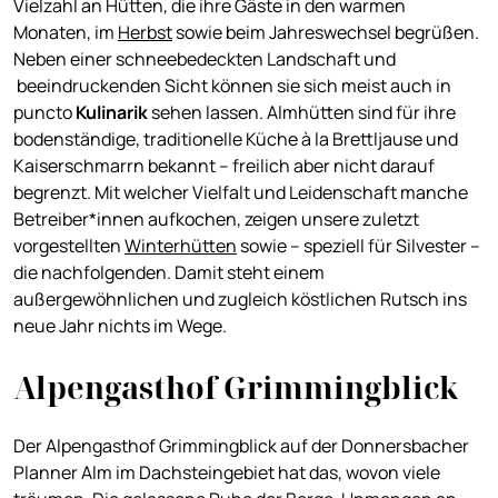
Vielzahl an Hütten, die ihre Gäste in den warmen
Monaten, im
Herbst
sowie beim Jahreswechsel begrüßen.
Neben einer schneebedeckten Landschaft und
beeindruckenden Sicht können sie sich meist auch in
puncto
Kulinarik
sehen lassen. Almhütten sind für ihre
bodenständige, traditionelle Küche
à la Brettljause und
Kaiserschmarrn bekannt – freilich aber nicht darauf
begrenzt. Mit welcher Vielfalt und Leidenschaft manche
Betreiber*innen aufkochen, zeigen unsere zuletzt
vorgestellten
Winterhütten
sowie – speziell für Silvester –
die nachfolgenden. Damit steht einem
außergewöhnlichen und zugleich köstlichen Rutsch ins
neue Jahr nichts im Wege.
Alpengasthof Grimmingblick
Der Alpengasthof Grimmingblick auf der Donnersbacher
Planner Alm im Dachsteingebiet hat das, wovon viele