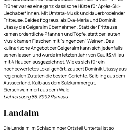
Früher war es eine ganz klassische Hütte für Après-Ski-
Liebhaber*innen. Mit Umtata-Musik und dauerbrodelnder
Fritteuse. Beides flog raus, als
Eva-Maria und Dominik
Utassy
die Geigeralm übernahmen. Statt der Fritteuse
kamen ordentliche Pfannen und Töpfe, statt der lauten
Musik kamen Flaschen mit "singenden" Weinen. Das
kulinarische Angebot der Geigeralm kann sich jedenfalls
sehen lassen und wurde im letzten Jahr von Gault&Millau
mit 4 Hauben ausgezeichnet. Wie es sich für ein
hochbewertetes Lokal gehört, zaubert Dominik Utassy aus
regionalen Zutaten die besten Gerichte. Saibling aus dem
Ausseerland, Kalb aus dem Salzkammergut,
Eierschwammerl aus dem Wald.
Lichtersberg 85, 8992 Ramsau
Landalm
Die Landalm im Schladminger Ortsteil Untertal ist so