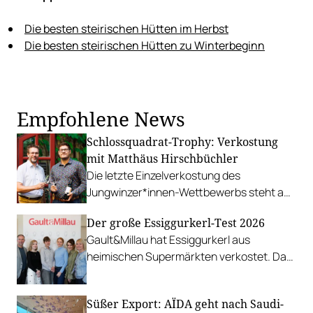
Die besten steirischen Hütten im Herbst
Die besten steirischen Hütten zu Winterbeginn
Empfohlene News
Schlossquadrat-Trophy: Verkostung
mit Matthäus Hirschbüchler
Die letzte Einzelverkostung des
Jungwinzer*innen-Wettbewerbs steht an,
bevor am 14. Mai das große Finale wartet.
Der große Essiggurkerl-Test 2026
Gault&Millau hat Essiggurkerl aus
heimischen Supermärkten verkostet. Das
Ergebnis: ein klarer Sieger und ein enges
Rennen um die weiteren Plätze.
Süßer Export: AÏDA geht nach Saudi-