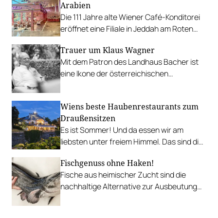
Arabien
Die 111 Jahre alte Wiener Café-Konditorei
eröffnet eine Filiale in Jeddah am Roten
Meer.
Trauer um Klaus Wagner
Mit dem Patron des Landhaus Bacher ist
eine Ikone der österreichischen
Gastronomie von uns gegangen.
Wiens beste Haubenrestaurants zum
Draußensitzen
Es ist Sommer! Und da essen wir am
liebsten unter freiem Himmel. Das sind die
bestbewerteten Restaurants mit
Fischgenuss ohne Haken!
Gastgarten.
Fische aus heimischer Zucht sind die
nachhaltige Alternative zur Ausbeutung
der Meere, besonders wenn es sich um
Bio-Qualität handelt.