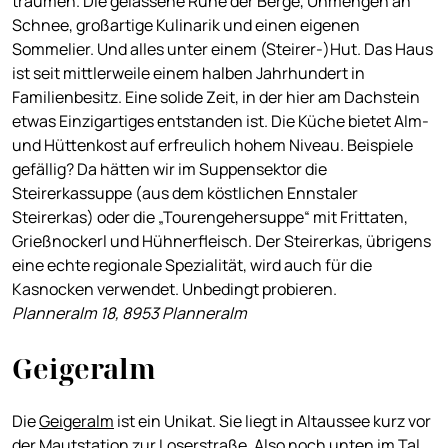
träumen. Die gelassene Ruhe der Berge, Unmengen an
Schnee, großartige Kulinarik und einen eigenen
Sommelier. Und alles unter einem (Steirer-)Hut. Das Haus
ist seit mittlerweile einem halben Jahrhundert in
Familienbesitz. Eine solide Zeit, in der hier am Dachstein
etwas Einzigartiges entstanden ist. Die Küche bietet Alm-
und Hüttenkost auf erfreulich hohem Niveau. Beispiele
gefällig? Da hätten wir im Suppensektor die
Steirerkassuppe (aus dem köstlichen Ennstaler
Steirerkas) oder die „Tourengehersuppe“ mit Frittaten,
Grießnockerl und Hühnerfleisch. Der Steirerkas, übrigens
eine echte regionale Spezialität, wird auch für die
Kasnocken verwendet. Unbedingt probieren.
Planneralm 18, 8953 Planneralm
Geigeralm
Die
Geigeralm
ist ein Unikat. Sie liegt in Altaussee kurz vor
der Mautstation zur Loserstraße. Also noch unten im Tal.