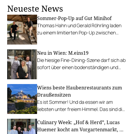
Neueste News
Sommer-Pop-Up auf Gut Minihof
Thomas Hahn und Gerald Röhrling laden
zu einem limitierten Pop-Up zwischen
Garten, Feuer und Tafel.
Neu in Wien: M.eins19
Die hiesige Fine-Dining-Szene darf sich ab
sofort über einen bodenständigen und
leistbaren Neuzugang freuen.
Wiens beste Haubenrestaurants zum
Draußensitzen
Es ist Sommer! Und da essen wir am
liebsten unter freiem Himmel. Das sind die
bestbewerteten Restaurants mit
Culinary Week: „Hof & Herd”, Lucas
Gastgarten.
Huemer kocht am Vorgartenmarkt, …