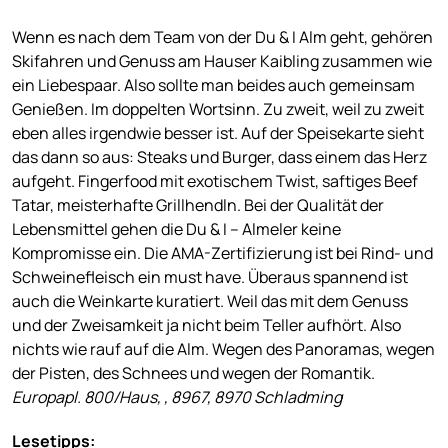
Wenn es nach dem Team von der Du & I Alm geht, gehören
Skifahren und Genuss am Hauser Kaibling zusammen wie
ein Liebespaar. Also sollte man beides auch gemeinsam
Genießen. Im doppelten Wortsinn. Zu zweit, weil zu zweit
eben alles irgendwie besser ist. Auf der Speisekarte sieht
das dann so aus: Steaks und Burger, dass einem das Herz
aufgeht. Fingerfood mit exotischem Twist, saftiges Beef
Tatar, meisterhafte Grillhendln. Bei der Qualität der
Lebensmittel gehen die Du & I – Almeler keine
Kompromisse ein. Die AMA-Zertifizierung ist bei Rind- und
Schweinefleisch ein must have. Überaus spannend ist
auch die Weinkarte kuratiert. Weil das mit dem Genuss
und der Zweisamkeit ja nicht beim Teller aufhört. Also
nichts wie rauf auf die Alm. Wegen des Panoramas, wegen
der Pisten, des Schnees und wegen der Romantik.
Europapl. 800/Haus, , 8967, 8970 Schladming
Lesetipps: