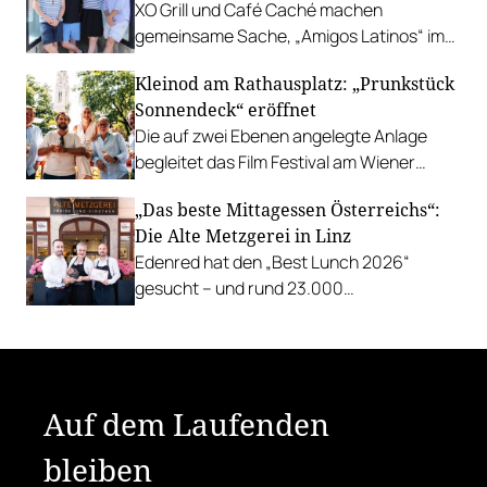
XO Grill und Café Caché machen
gemeinsame Sache, „Amigos Latinos“ im
Z'SOM, Charles Ingvar gastiert im Patata,
Kleinod am Rathausplatz: „Prunkstück
Richard Rauch kocht in der Riederalm
Sonnendeck“ eröffnet
u.v.m.
Die auf zwei Ebenen angelegte Anlage
begleitet das Film Festival am Wiener
Rathausgelände bis Anfang September
„Das beste Mittagessen Österreichs“:
mit Cocktails, Snacks und
Die Alte Metzgerei in Linz
Veranstaltungsprogramm.
Edenred hat den „Best Lunch 2026“
gesucht – und rund 23.000
Österreicher:innen haben abgestimmt.
Der klare Sieger: die Alte Metzgerei holt
sich den begehrten Award in die Linzer
Herrenstraße.
Auf dem Laufenden
bleiben