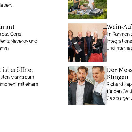
leben.
urant
Wein-Auk
 das Gansl
Im Rahmen d
Deniz Neverov und
Integration
ramm.
und internat
ist eröffnet
Der Mes
Klingen
festen Marktraum
äumchen“ mit einem
Richard Kap
für den Gaul
Salzburger v