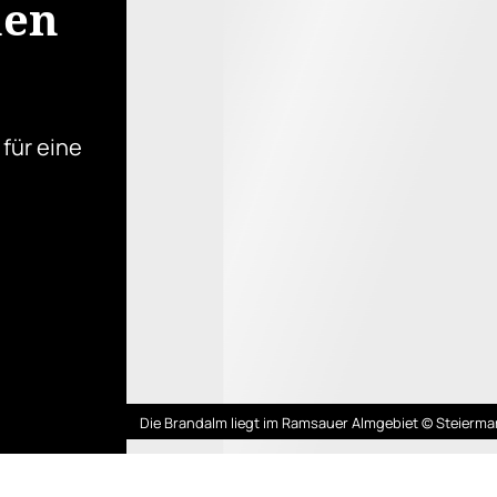
hen
 für eine
Die Brandalm liegt im Ramsauer Almgebiet © Steiermar