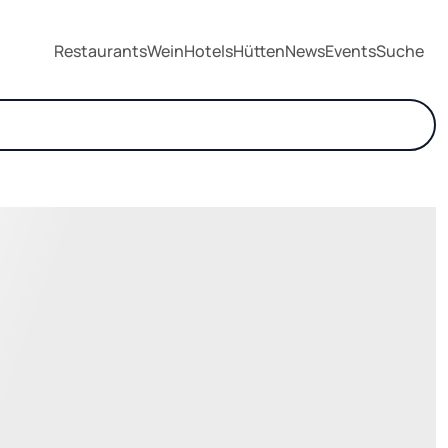
Restaurants
Wein
Hotels
Hütten
News
Events
Suche