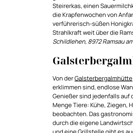
Steirerkas, einen Sauermilch
die Krapfenwochen von Anfang
verführerisch-süßen Honigkra
Strahlkraft weit über die Ram
Schildlehen, 8972 Ramsau a
Galsterbergalm
Von der
Galsterbergalmhütte
erklimmen sind, endlose Wand
Genießer sind jedenfalls auf 
Menge Tiere: Kühe, Ziegen, H
beobachten. Das gastronomisc
durch die eigene Landwirtsch
und eine Grillstelle gibt es au