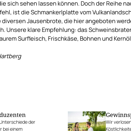
 die sich sehen lassen können. Doch der Reihe n
efehl, ist die Schmankerlplatte vom Vulkanlandsc
die diversen Jausenbrote, die hier angeboten wer
nfach. Unsere klare Empfehlung: das Schweinsbrat
t saurem Surfleisch, Frischkäse, Bohnen und Kern
Hartberg
oduzenten
Gewinnsp
e Unterschiede der
Wir verlosen
r bei einem
Köstlichkeit