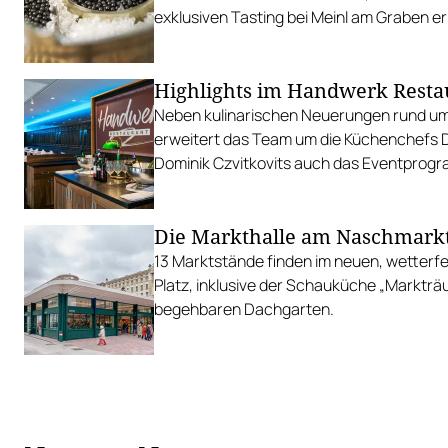
exklusiven Tasting bei Meinl am Graben er
Highlights im Handwerk Resta
Neben kulinarischen Neuerungen rund um
erweitert das Team um die Küchenchefs 
Dominik Czvitkovits auch das Eventprog
Die Markthalle am Naschmarkt 
13 Marktstände finden im neuen, wetter
Platz, inklusive der Schauküche „Marktr
begehbaren Dachgarten.