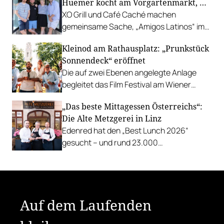
Huemer kocht am Vorgartenmarkt, …
XO Grill und Café Caché machen
gemeinsame Sache, „Amigos Latinos“ im
Z'SOM, Charles Ingvar gastiert im Patata,
Kleinod am Rathausplatz: „Prunkstück
Richard Rauch kocht in der Riederalm
Sonnendeck“ eröffnet
u.v.m.
Die auf zwei Ebenen angelegte Anlage
begleitet das Film Festival am Wiener
Rathausgelände bis Anfang September
„Das beste Mittagessen Österreichs“:
mit Cocktails, Snacks und
Die Alte Metzgerei in Linz
Veranstaltungsprogramm.
Edenred hat den „Best Lunch 2026“
gesucht – und rund 23.000
Österreicher:innen haben abgestimmt.
Der klare Sieger: die Alte Metzgerei holt
sich den begehrten Award in die Linzer
Herrenstraße.
Auf dem Laufenden