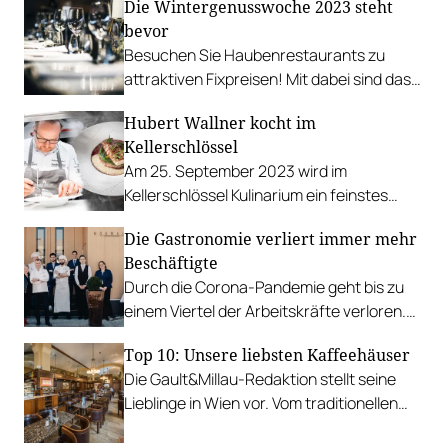
Die Wintergenusswoche 2023 steht
bevor
Besuchen Sie Haubenrestaurants zu
attraktiven Fixpreisen! Mit dabei sind das
Ludwig van, &flora, Boxwood, Huth und
Hubert Wallner kocht im
viele mehr…
Kellerschlössel
Am 25. September 2023 wird im
Kellerschlössel Kulinarium ein feinstes
Menü von Haubenkoch Hubert Wallner mit
Die Gastronomie verliert immer mehr
Begleitung der Domäne Wachau geboten.
Beschäftigte
Durch die Corona-Pandemie geht bis zu
einem Viertel der Arbeitskräfte verloren.
Toni Mörwald sieht das Personalthema als
Top 10: Unsere liebsten Kaffeehäuser
wichtigste Zukunftsfrage.
Die Gault&Millau-Redaktion stellt seine
Lieblinge in Wien vor. Vom traditionellen
Kaffeehaus zum minimalistischen Café mit