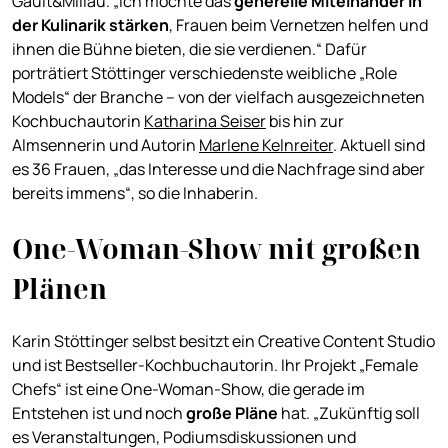
Gault&Millau. „Ich möchte das
generelle
Miteinander in
der Kulinarik stärken
, Frauen beim Vernetzen helfen und
ihnen die Bühne bieten, die sie verdienen.“ Dafür
porträtiert Stöttinger verschiedenste weibliche „Role
Models“ der Branche – von der vielfach ausgezeichneten
Kochbuchautorin
Katharina Seiser
bis hin zur
Almsennerin und Autorin
Marlene Kelnreiter
. Aktuell sind
es 36 Frauen, „das Interesse und die Nachfrage sind aber
bereits immens“, so die Inhaberin.
One-Woman-Show mit großen
Plänen
Karin Stöttinger selbst besitzt ein Creative Content Studio
und ist Bestseller-Kochbuchautorin. Ihr Projekt „Female
Chefs“ ist eine One-Woman-Show, die gerade im
Entstehen ist und noch
große Pläne
hat. „Zukünftig soll
es Veranstaltungen, Podiumsdiskussionen und