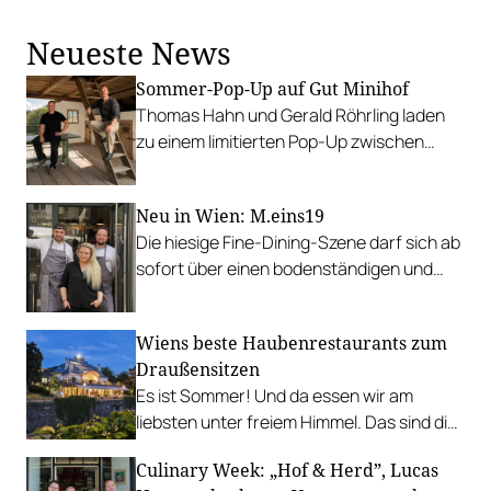
eigener Röstung.
Neueste News
Sommer-Pop-Up auf Gut Minihof
Thomas Hahn und Gerald Röhrling laden
zu einem limitierten Pop-Up zwischen
Garten, Feuer und Tafel.
Neu in Wien: M.eins19
Die hiesige Fine-Dining-Szene darf sich ab
sofort über einen bodenständigen und
leistbaren Neuzugang freuen.
Wiens beste Haubenrestaurants zum
Draußensitzen
Es ist Sommer! Und da essen wir am
liebsten unter freiem Himmel. Das sind die
bestbewerteten Restaurants mit
Culinary Week: „Hof & Herd”, Lucas
Gastgarten.