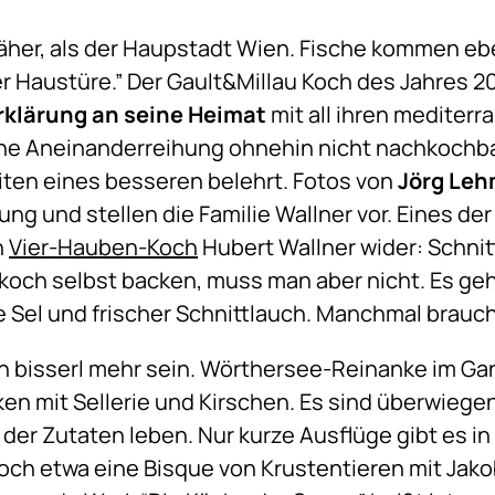
näher, als der Haupstadt Wien. Fische kommen e
r Haustüre.” Der Gault&Millau Koch des Jahres 20
rklärung an seine Heimat
mit all ihren mediterr
eine Aneinanderreihung ohnehin nicht nachkochba
iten eines besseren belehrt. Fotos von
Jörg
Leh
ng und stellen die Familie Wallner vor. Eines de
n
Vier-Hauben-Koch
Hubert Wallner wider: Schnit
och selbst backen, muss man aber nicht. Es geh
 de Sel und frischer Schnittlauch. Manchmal brauch
in bisserl mehr sein. Wörthersee-Reinanke im G
en mit Sellerie und Kirschen. Es sind überwiege
t der Zutaten leben. Nur kurze Ausflüge gibt es in
och etwa eine Bisque von Krustentieren mit Jak