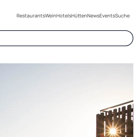
Restaurants
Wein
Hotels
Hütten
News
Events
Suche