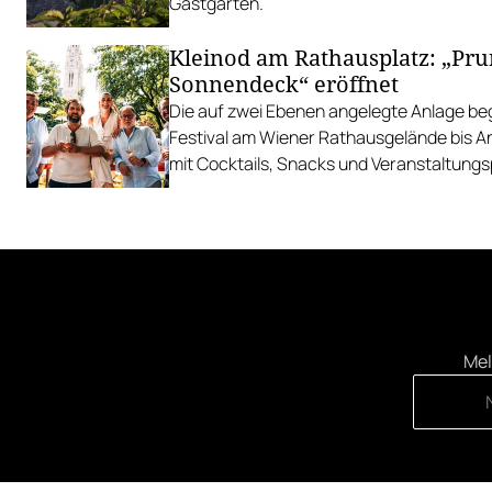
Gastgarten.
Kleinod am Rathausplatz: „Pr
Sonnendeck“ eröffnet
Die auf zwei Ebenen angelegte Anlage begl
Festival am Wiener Rathausgelände bis 
mit Cocktails, Snacks und Veranstaltun
Mel