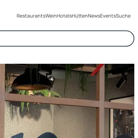
Restaurants
Wein
Hotels
Hütten
News
Events
Suche