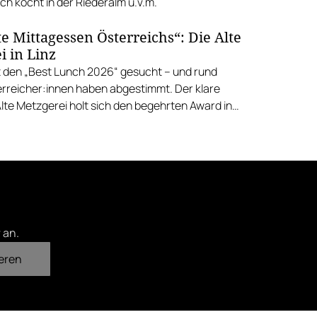
h kocht in der Riederalm u.v.m.
e Mittagessen Österreichs“: Die Alte
i in Linz
 den „Best Lunch 2026“ gesucht – und rund
rreicher:innen haben abgestimmt. Der klare
Alte Metzgerei holt sich den begehrten Award in
errenstraße.
 an.
eren