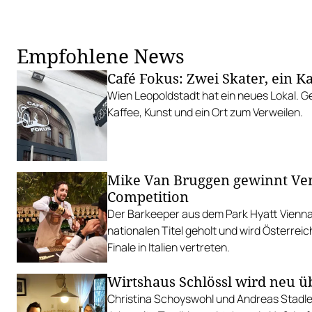
Empfohlene News
Café Fokus: Zwei Skater, ein K
Wien Leopoldstadt hat ein neues Lokal. G
Kaffee, Kunst und ein Ort zum Verweilen.
Mike Van Bruggen gewinnt Ve
Competition
Der Barkeeper aus dem Park Hyatt Vienna
nationalen Titel geholt und wird Österreic
Finale in Italien vertreten.
Wirtshaus Schlössl wird neu
Christina Schoyswohl und Andreas Stadle