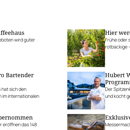
affeehaus
Hier wer
eboten wird guter
Frühe oder 
rotbackige –
ro Bartender
Hubert W
Progra
 hat sich den
Der Spitzen
h im internationalen
und kocht g
 übernommen
Exklusiv
r eröffnen das 148
Messermache