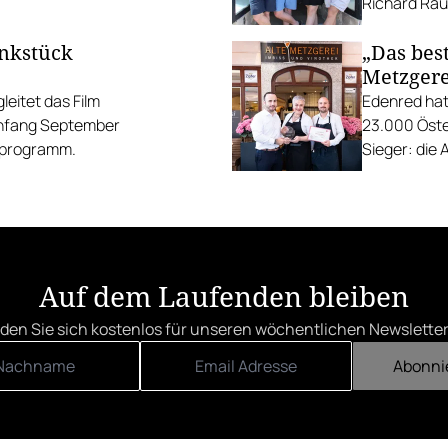
Richard Rauc
unkstück
„Das best
Metzgere
eitet das Film
Edenred hat
Anfang September
23.000 Öste
gsprogramm.
Sieger: die 
die Linzer H
Auf dem Laufenden bleiben
den Sie sich kostenlos für unseren wöchentlichen Newsletter
Abonni