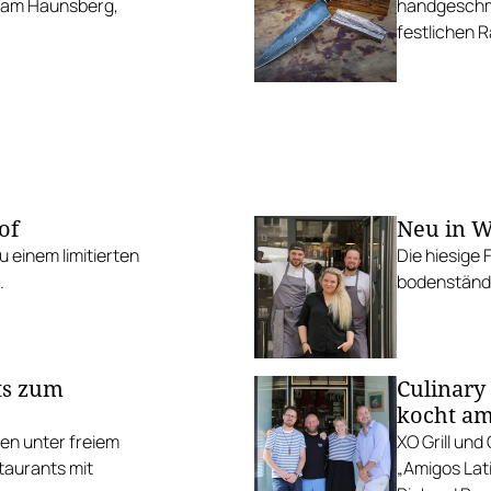
f am Haunsberg,
handgeschmi
festlichen 
of
Neu in W
 einem limitierten
Die hiesige 
.
bodenständi
ts zum
Culinary
kocht am
ten unter freiem
XO Grill un
taurants mit
„Amigos Lati