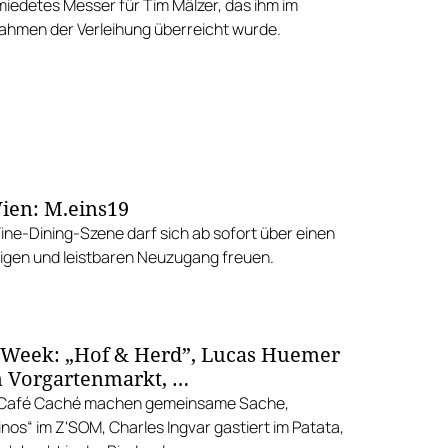
edetes Messer für Tim Mälzer, das ihm im
Rahmen der Verleihung überreicht wurde.
ien: M.eins19
Fine-Dining-Szene darf sich ab sofort über einen
gen und leistbaren Neuzugang freuen.
 Week: „Hof & Herd”, Lucas Huemer
 Vorgartenmarkt, …
d Café Caché machen gemeinsame Sache,
nos“ im Z'SOM, Charles Ingvar gastiert im Patata,