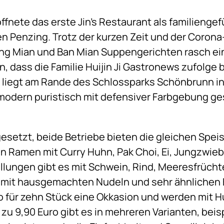
ffnete das erste Jin’s Restaurant als familiengef
ien Penzing. Trotz der kurzen Zeit und der Coro
ng Mian und Ban Mian Suppengerichten rasch ei
n, dass die Familie Huijin Ji Gastronews zufolge
r liegt am Rande des Schlossparks Schönbrunn in
 modern puristisch mit defensiver Farbgebung ges
gesetzt, beide Betriebe bieten die gleichen Spei
n Ramen mit Curry Huhn, Pak Choi, Ei, Jungzwieb
lungen gibt es mit Schwein, Rind, Meeresfrüch
 mit hausgemachten Nudeln und sehr ähnlichen E
ro für zehn Stück eine Okkasion und werden mit
 zu 9,90 Euro gibt es in mehreren Varianten, bei