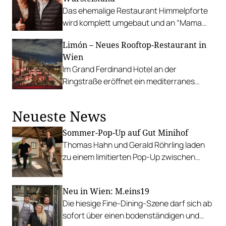
Mittagslokale in Österreich.
Das ehemalige Restaurant Himmelpforte
wird komplett umgebaut und an “Mama
und der Bulle” angeschlossen.
Limón – Neues Rooftop-Restaurant in
Wien
Im Grand Ferdinand Hotel an der
Ringstraße eröffnet ein mediterranes
Restaurant mit Bar und Terrasse.
Neueste News
Sommer-Pop-Up auf Gut Minihof
Thomas Hahn und Gerald Röhrling laden
zu einem limitierten Pop-Up zwischen
Garten, Feuer und Tafel.
Neu in Wien: M.eins19
Die hiesige Fine-Dining-Szene darf sich ab
sofort über einen bodenständigen und