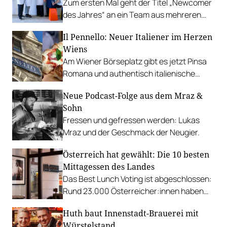
Zum ersten Mal geht der Titel „Newcomer
des Jahres“ an ein Team aus mehreren
Gastronom:innen.
Il Pennello: Neuer Italiener im Herzen
Wiens
Am Wiener Börseplatz gibt es jetzt Pinsa
Romana und authentisch italienische
Küche.
Neue Podcast-Folge aus dem Mraz &
Sohn
Fressen und gefressen werden: Lukas
Mraz und der Geschmack der Neugier.
Österreich hat gewählt: Die 10 besten
Mittagessen des Landes
Das Best Lunch Voting ist abgeschlossen:
Rund 23.000 Österreicher:innen haben
für mehr als 6.700 Restaurants
Huth baut Innenstadt-Brauerei mit
abgestimmt. Das sind die zehn besten
Würstelstand