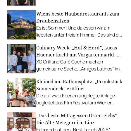
leistbaren Neuzugang freuen.
Wiens beste Haubenrestaurants zum
Draußensitzen
Es ist Sommer! Und da essen wir am
liebsten unter freiem Himmel. Das sind die
bestbewerteten Restaurants mit
Culinary Week: „Hof & Herd”, Lucas
Gastgarten.
Huemer kocht am Vorgartenmarkt, …
XO Grill und Café Caché machen
gemeinsame Sache, „Amigos Latinos“ im
Z'SOM, Charles Ingvar gastiert im Patata,
Kleinod am Rathausplatz: „Prunkstück
Richard Rauch kocht in der Riederalm
Sonnendeck“ eröffnet
u.v.m.
Die auf zwei Ebenen angelegte Anlage
begleitet das Film Festival am Wiener
Rathausgelände bis Anfang September
„Das beste Mittagessen Österreichs“:
mit Cocktails, Snacks und
Die Alte Metzgerei in Linz
Veranstaltungsprogramm.
Edenred hat den „Best Lunch 2026“