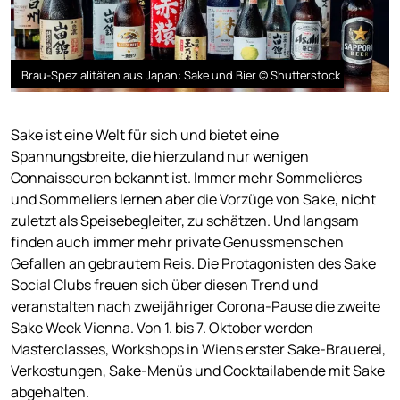
Brau-Spezialitäten aus Japan: Sake und Bier © Shutterstock
Sake ist eine Welt für sich und bietet eine
Spannungsbreite, die hierzuland nur wenigen
Connaisseuren bekannt ist. Immer mehr Sommelières
und Sommeliers lernen aber die Vorzüge von Sake, nicht
zuletzt als Speisebegleiter, zu schätzen. Und langsam
finden auch immer mehr private Genussmenschen
Gefallen an gebrautem Reis. Die Protagonisten des Sake
Social Clubs freuen sich über diesen Trend und
veranstalten nach zweijähriger Corona-Pause die zweite
Sake Week Vienna. Von 1. bis 7. Oktober werden
Masterclasses, Workshops in Wiens erster Sake-Brauerei,
Verkostungen, Sake-Menüs und Cocktailabende mit Sake
abgehalten.