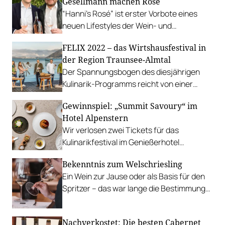
Gesellmann machen Rosé
“Hanni’s Rosé” ist erster Vorbote eines
neuen Lifestyles der Wein- und
Sektkellerei Kattus, wo die fünfte
FELIX 2022 – das Wirtshausfestival in
Generation die Führung übernommen hat.
der Region Traunsee-Almtal
Der Spannungsbogen des diesjährigen
Kulinarik-Programms reicht von einer
Knödel-Schifffahrt bis zu Gourmet-
Gewinnspiel: „Summit Savoury“ im
Abenden mit den besten Köchen des
Hotel Alpenstern
Landes.
Wir verlosen zwei Tickets für das
Kulinarikfestival im Genießerhotel
Alpenstern in Damüls im Wert von 370
Bekenntnis zum Welschriesling
Euro.
Ein Wein zur Jause oder als Basis für den
Spritzer – das war lange die Bestimmung
des Wösch, wie die Sorte liebevoll von
ihren Anhängern genannt wird. Aber
Nachverkostet: Die besten Cabernet
Achtung – sie kann viel mehr.