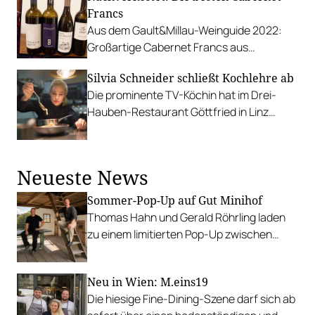
Francs
Aus dem Gault&Millau-Weinguide 2022:
Großartige Cabernet Francs aus
Österreich: Fuchs-Steinklammer, Georg
Silvia Schneider schließt Kochlehre ab
Seiler, Pitnauer, Kirnbauer.
Die prominente TV-Köchin hat im Drei-
Hauben-Restaurant Göttfried in Linz
“heimlich” gelernt und eben die
Lehrabschlussprüfung bestanden.
Neueste News
Sommer-Pop-Up auf Gut Minihof
Thomas Hahn und Gerald Röhrling laden
zu einem limitierten Pop-Up zwischen
Garten, Feuer und Tafel.
Neu in Wien: M.eins19
Die hiesige Fine-Dining-Szene darf sich ab