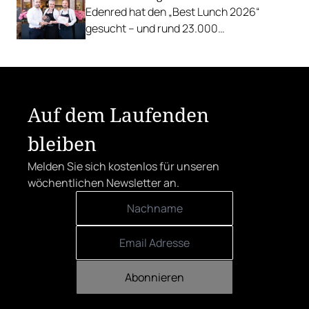
Edenred hat den „Best Lunch 2026“
gesucht – und rund 23.000
Österreicher:innen haben abgestimmt.
Der klare Sieger: die Alte Metzgerei holt
sich den begehrten Award in die Linzer
Herrenstraße.
Auf dem Laufenden
bleiben
Melden Sie sich kostenlos für unseren
wöchentlichen Newsletter an.
Abonnieren