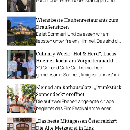
sofort über einen bodenständigen und
leistbaren Neuzugang freuen.
Wiens beste Haubenrestaurants zum
Draußensitzen
Es ist Sommer! Und da essen wir am
liebsten unter freiem Himmel. Das sind die
bestbewerteten Restaurants mit
Culinary Week: „Hof & Herd”, Lucas
Gastgarten.
Huemer kocht am Vorgartenmarkt, …
XO Grill und Café Caché machen
gemeinsame Sache, „Amigos Latinos“ im
Z'SOM, Charles Ingvar gastiert im Patata,
Kleinod am Rathausplatz: „Prunkstück
Richard Rauch kocht in der Riederalm
Sonnendeck“ eröffnet
u.v.m.
Die auf zwei Ebenen angelegte Anlage
begleitet das Film Festival am Wiener
Rathausgelände bis Anfang September
„Das beste Mittagessen Österreichs“:
mit Cocktails, Snacks und
Die Alte Metzgerei in Linz
Veranstaltungsprogramm.