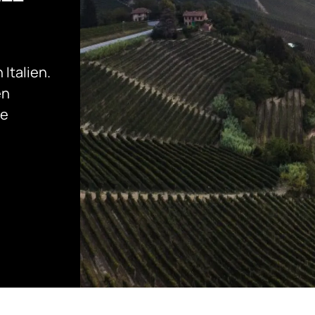
 Italien.
en
ie