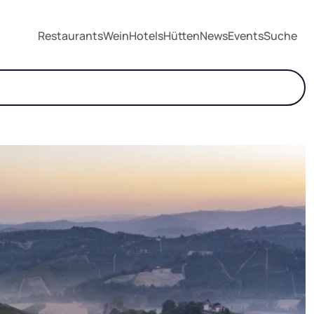
Restaurants
Wein
Hotels
Hütten
News
Events
Suche