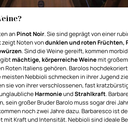
Weine?
ten an
Pinot Noir
. Sie sind geprägt von einer rub
k
zeigt Noten von
dunklen und roten Früchten, 
Gewürzen
. Sind die Weine gereift, kommen morbi
rgibt
mächtige, körperreiche Weine
mit großem 
 Roten Italiens gehören. Barolos hochdekorier
 meisten Nebbioli schmecken in ihrer Jugend zi
 sie von ihrer verschlossenen, fast kratzbürstig
 unglaubliche
Harmonie
und
Strahlkraft
. Barbar
, sein großer Bruder Barolo muss sogar drei Jahr
 kommen noch zwei Jahre dazu. Barbaresco ist der
mit Kraft und Intensität. Nebbioli sind ideale Be