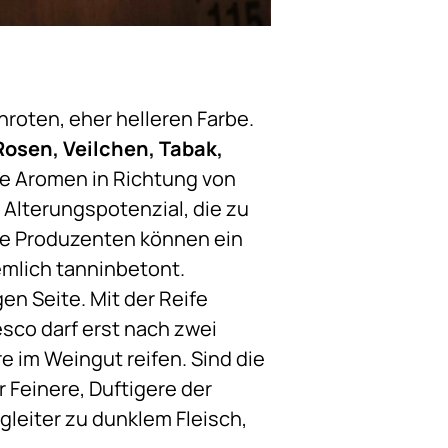
inroten, eher helleren Farbe.
Rosen, Veilchen, Tabak,
de Aromen in Richtung von
Alterungspotenzial, die zu
te Produzenten können ein
emlich tanninbetont.
en Seite. Mit der Reife
esco darf erst nach zwei
e im Weingut reifen. Sind die
 Feinere, Duftigere der
gleiter zu dunklem Fleisch,