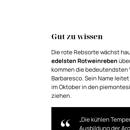
Gut zu wissen
Die rote Rebsorte wächst ha
edelsten Rotweinreben
über
kommen die bedeutendsten W
Barbaresco. Sein Name leitet
im Oktober in den piemontes
ziehen.
„Die kühlen Temper
Ausbildung der Ar