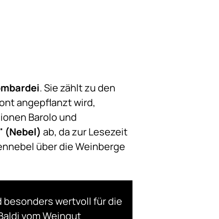
ombardei
. Sie zählt zu den
ont angepflanzt wird,
ionen Barolo und
" (Nebel)
ab, da zur Lesezeit
ennebel über die Weinberge
 besonders wertvoll für die
 Baldi vom Weingut