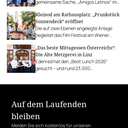
gemeinsame Sache, „Amigos Latinos“ im
Z'SOM, Charles Ingvar gastiert im Patata,
Kleinod am Rathausplatz: „Prunkstück
Richard Rauch kocht in der Riederalm
Sonnendeck“ eröffnet
u.v.m.
Die auf zwei Ebenen angelegte Anlage
begleitet das Film Festival am Wiener
Rathausgelände bis Anfang September
„Das beste Mittagessen Österreichs“:
mit Cocktails, Snacks und
Die Alte Metzgerei in Linz
Veranstaltungsprogramm.
Edenred hat den „Best Lunch 2026“
gesucht – und rund 23.000
Österreicher:innen haben abgestimmt.
Der klare Sieger: die Alte Metzgerei holt
sich den begehrten Award in die Linzer
Herrenstraße.
Auf dem Laufenden
bleiben
Melden Sie sich kostenlos für unseren