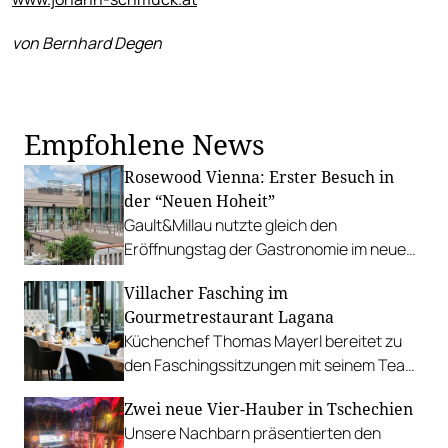
von Bernhard Degen
Empfohlene News
Rosewood Vienna: Erster Besuch in
der “Neuen Hoheit”
Gault&Millau nutzte gleich den
Eröffnungstag der Gastronomie im neuen
Luxushotel am Wiener Graben und wurde
Villacher Fasching im
sehr herzlich empfangen.
Gourmetrestaurant Lagana
Küchenchef Thomas Mayerl bereitet zu
den Faschingssitzungen mit seinem Team
ein dreigängiges Faschingsmenü.
Zwei neue Vier-Hauber in Tschechien
Unsere Nachbarn präsentierten den