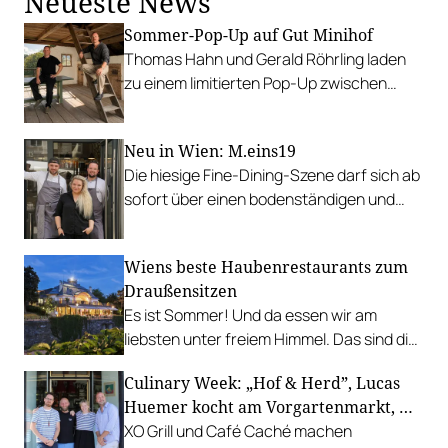
Neueste News
Sommer-Pop-Up auf Gut Minihof
Thomas Hahn und Gerald Röhrling laden
zu einem limitierten Pop-Up zwischen
Garten, Feuer und Tafel.
Neu in Wien: M.eins19
Die hiesige Fine-Dining-Szene darf sich ab
sofort über einen bodenständigen und
leistbaren Neuzugang freuen.
Wiens beste Haubenrestaurants zum
Draußensitzen
Es ist Sommer! Und da essen wir am
liebsten unter freiem Himmel. Das sind die
bestbewerteten Restaurants mit
Culinary Week: „Hof & Herd”, Lucas
Gastgarten.
Huemer kocht am Vorgartenmarkt, …
XO Grill und Café Caché machen