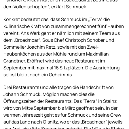
dem Vollen schöpfen“, erklärt Schmuck.
Konkret bedeutet das, dass Schmuck im „Terra“ die
kulinarische Kraft von zusammengerechnet fünf Hauben
vereint: Ans Werk geht er nämlich mit seinem Team aus
dem „Broadmoar“, Sous Chef Christoph Schober und
Sommelier Joachim Retz, sowie mit den Zwei-
Haubenköchen aus der Mühle rund um Maximilian
Grandtner. Eröffnet wird das neue Restaurant im
September mit maximal 16 Sitzplätzen. Die Ausrichtung
selbst bleibt noch ein Geheimnis.
Drei Restaurants und alle tragen die Handschrift von
Johann Schmuck: Möglich machen dies die
Öffnungszeiten der Restaurants: Das "Terra“ in Stainz
wird von Mitte September bis März geöffnet sein. In der
warmen Jahreszeit geht es für Schmuck und seine Crew
auf das Land nach Oisnitz, wo er das „Broadmoar“ jeweils
von April bis Mitte September betreibt. Die Mühle in Stainz