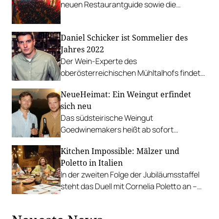
neuen Restaurantguide sowie die
Premierenausgabe des Hotelguides Stay
& Dine.
Daniel Schicker ist Sommelier des
Jahres 2022
Der Wein-Experte des
oberösterreichischen Mühltalhofs findet
zum kreativsten Gang den richtigen
NeueHeimat: Ein Weingut erfindet
Partner im Glas.
sich neu
Das südsteirische Weingut
Goedwinemakers heißt ab sofort
NeueHeimat und wird von Bastian
Kitchen Impossible: Mälzer und
Kaltenböck und Christian Söll geführt.
Poletto in Italien
In der zweiten Folge der Jubiläumsstaffel
steht das Duell mit Cornelia Poletto an –
dafür geht es nach Italien, mit
hochkarätiger Begleitung.