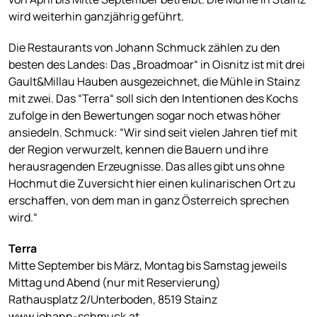
wird weiterhin ganzjährig geführt.
Die Restaurants von Johann Schmuck zählen zu den
besten des Landes: Das „Broadmoar“ in Oisnitz ist mit drei
Gault&Millau Hauben ausgezeichnet, die Mühle in Stainz
mit zwei. Das “Terra“ soll sich den Intentionen des Kochs
zufolge in den Bewertungen sogar noch etwas höher
ansiedeln. Schmuck: “Wir sind seit vielen Jahren tief mit
der Region verwurzelt, kennen die Bauern und ihre
herausragenden Erzeugnisse. Das alles gibt uns ohne
Hochmut die Zuversicht hier einen kulinarischen Ort zu
erschaffen, von dem man in ganz Österreich sprechen
wird.“
Terra
Mitte September bis März, Montag bis Samstag jeweils
Mittag und Abend (nur mit Reservierung)
Rathausplatz 2/Unterboden, 8519 Stainz
www.johann-schmuck.at