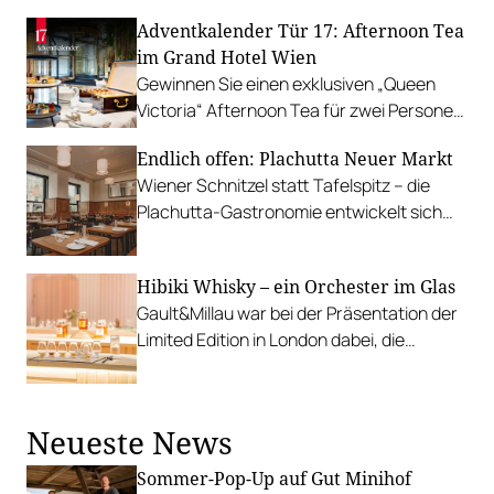
Schlossquadrat seine Weine der
Adventkalender Tür 17: Afternoon Tea
Öffentlichkeit vor.
im Grand Hotel Wien
Gewinnen Sie einen exklusiven „Queen
Victoria“ Afternoon Tea für zwei Personen
im Rosengarten des Grand Hotel Wien.
Endlich offen: Plachutta Neuer Markt
Wiener Schnitzel statt Tafelspitz – die
Plachutta-Gastronomie entwickelt sich
weiter in Richtung Brösel-Blockbuster.
Hibiki Whisky – ein Orchester im Glas
Gault&Millau war bei der Präsentation der
Limited Edition in London dabei, die
anlässlich des 100-jährigen Jubiläums von
Suntory kreiert wurde.
Neueste News
Sommer-Pop-Up auf Gut Minihof