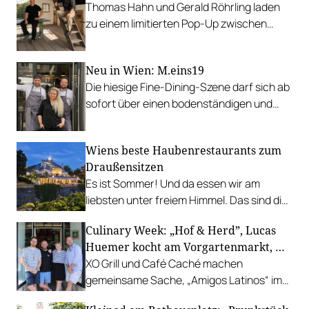
Thomas Hahn und Gerald Röhrling laden
zu einem limitierten Pop-Up zwischen
Garten, Feuer und Tafel.
Neu in Wien: M.eins19
Die hiesige Fine-Dining-Szene darf sich ab
sofort über einen bodenständigen und
leistbaren Neuzugang freuen.
Wiens beste Haubenrestaurants zum
Draußensitzen
Es ist Sommer! Und da essen wir am
liebsten unter freiem Himmel. Das sind die
bestbewerteten Restaurants mit
Culinary Week: „Hof & Herd”, Lucas
Gastgarten.
Huemer kocht am Vorgartenmarkt, …
XO Grill und Café Caché machen
gemeinsame Sache, „Amigos Latinos“ im
Z'SOM, Charles Ingvar gastiert im Patata,