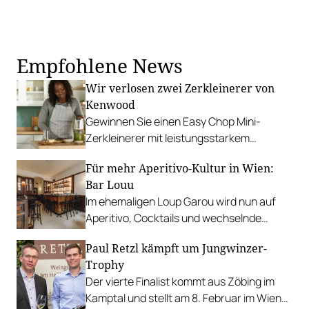
Empfohlene News
Wir verlosen zwei Zerkleinerer von
Kenwood
Gewinnen Sie einen Easy Chop Mini-
Zerkleinerer mit leistungsstarkem
QuadBlade™ Messer-System.
Für mehr Aperitivo-Kultur in Wien:
Bar Louu
Im ehemaligen Loup Garou wird nun auf
Aperitivo, Cocktails und wechselnde
„Nibbles“ gesetzt.
Paul Retzl kämpft um Jungwinzer-
Trophy
Der vierte Finalist kommt aus Zöbing im
Kamptal und stellt am 8. Februar im Wiener