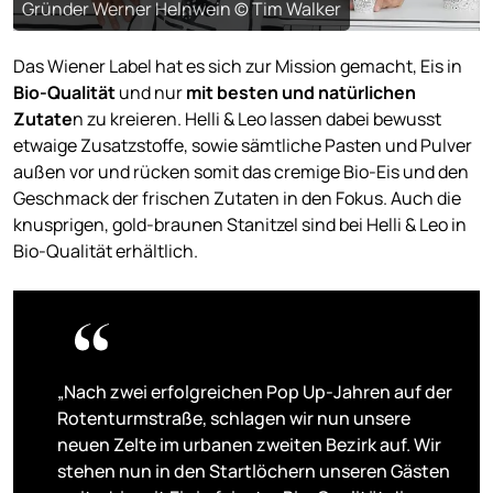
Gründer Werner Helnwein © Tim Walker
Das Wiener Label hat es sich zur Mission gemacht, Eis in
Bio-Qualität
und nur
mit besten und natürlichen
Zutate
n zu kreieren. Helli & Leo lassen dabei bewusst
etwaige Zusatzstoffe, sowie sämtliche Pasten und Pulver
außen vor und rücken somit das cremige Bio-Eis und den
Geschmack der frischen Zutaten in den Fokus. Auch die
knusprigen, gold-braunen Stanitzel sind bei Helli & Leo in
Bio-Qualität erhältlich.
„Nach zwei erfolgreichen Pop Up-Jahren auf der
Rotenturmstraße, schlagen wir nun unsere
neuen Zelte im urbanen zweiten Bezirk auf. Wir
stehen nun in den Startlöchern unseren Gästen