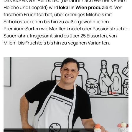
Das Bio-Eis von Helli & Leo (benannt nach Werner’s Eltern
Helene und Leopold) wird
lokal in Wien produziert
. Von
frischem Fruchtsorbet, über cremiges Milcheis mit
Schokostückchen bis hin zu außergewöhnlichen
Premium-Sorten wie Marillenknödel oder Passionsfrucht-
Sauerrahm. Insgesamt sind es über 25 Eissorten, von
Milch- bis Fruchteis bis hin zu veganen Varianten.