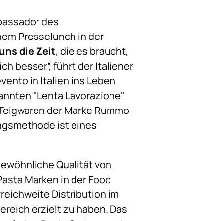
mbassador des
nem Presselunch in der
ns die Zeit
, die es braucht,
h besser”, führt der Italiener
ento in Italien ins Leben
nannten "Lenta Lavorazione"
ie Teigwaren der Marke Rummo
ungsmethode ist eines
gewöhnliche Qualität von
Pasta Marken in der Food
reichweite Distribution im
reich erzielt zu haben. Das