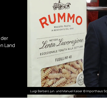
 der
en Land
Luigi Barbaro jun. und Manuel Kaiser © Importhaus S