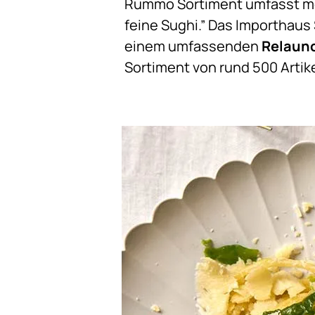
Rummo Sortiment umfasst mom
feine Sughi.” Das Importhaus
einem umfassenden
Relaun
Sortiment von rund 500 Artik