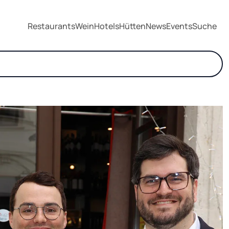
Restaurants
Wein
Hotels
Hütten
News
Events
Suche