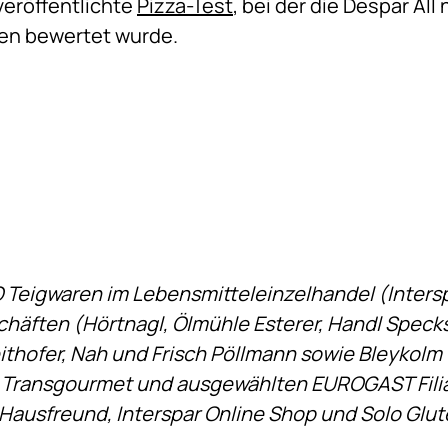
 veröffentlichte
Pizza-Test
, bei der die Despar All
en bewertet wurde.
 Teigwaren im Lebensmitteleinzelhandel (Interspa
schäften (Hörtnagl, Ölmühle Esterer, Handl Speck
thofer, Nah und Frisch Pöllmann sowie Bleykolm 
Transgourmet und ausgewählten EUROGAST Filial
 Hausfreund, Interspar Online Shop und Solo Glute