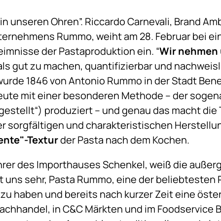
k in unseren Ohren”. Riccardo Carnevali, Brand A
nternehmens Rummo, weiht am 28. Februar bei ei
eimnisse der Pastaproduktion ein. “
Wir nehmen u
ls gut zu machen, quantifizierbar und nachweislic
wurde 1846 von Antonio Rummo in der Stadt Benev
 heute mit einer besonderen Methode – der soge
rgestellt“) produziert – und genau das macht d
r sorgfältigen und charakteristischen Herstell
dente"-Textur
der Pasta nach dem Kochen.
hrer des Importhauses Schenkel, weiß die außer
 uns sehr, Pasta Rummo, eine der beliebtesten 
zu haben und bereits nach kurzer Zeit eine öster
chhandel, in C&C Märkten und im Foodservice Be