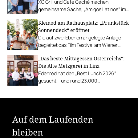
XO Grill und Café Caché machen
gemeinsame Sache, „Amigos Latinos“ im
Z'SOM, Charles Ingvar gastiert im Patata,
Kleinod am Rathausplatz: „Prunkstück
Richard Rauch kocht in der Riederalm
Sonnendeck“ eröffnet
u.v.m.
Die auf zwei Ebenen angelegte Anlage
begleitet das Film Festival am Wiener
Rathausgelände bis Anfang September
„Das beste Mittagessen Österreichs“:
mit Cocktails, Snacks und
Die Alte Metzgerei in Linz
Veranstaltungsprogramm.
Edenred hat den „Best Lunch 2026“
gesucht – und rund 23.000
Österreicher:innen haben abgestimmt.
Der klare Sieger: die Alte Metzgerei holt
sich den begehrten Award in die Linzer
Herrenstraße.
Auf dem Laufenden
bleiben