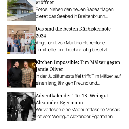
eröffnet
Fotos: Neben den neuen Badeanlagen
bietet das Seebad in Breitenbrunn
ambitionierte Gastronomie im Restaurant
Das sind die besten Kürbiskernöle
Libelle.
2024
Angeführt von Martina Hohenlohe
ermittelte eine hochkarätig besetzte
Fachjury das beste Steirische
Kitchen Impossible: Tim Mälzer gegen
Kürbiskernöl.
Jamie Oliver
In der Jubiläumsstaffel trifft Tim Mälzer auf
einen langjährigen Freund und
Weggefährten. Gemeinsam stellen sie sich
Adventkalender Tür 13: Weingut
kulinarischen Herausforderungen und
Alexander Egermann
blicken auf Stationen ihrer Vergangenheit
Wir verlosen eine Magnumflasche Mosaik
zurück.
rot vom Weingut Alexander Egermann.