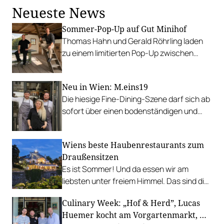
Neueste News
Sommer-Pop-Up auf Gut Minihof
Thomas Hahn und Gerald Röhrling laden
zu einem limitierten Pop-Up zwischen
Garten, Feuer und Tafel.
Neu in Wien: M.eins19
Die hiesige Fine-Dining-Szene darf sich ab
sofort über einen bodenständigen und
leistbaren Neuzugang freuen.
Wiens beste Haubenrestaurants zum
Draußensitzen
Es ist Sommer! Und da essen wir am
liebsten unter freiem Himmel. Das sind die
bestbewerteten Restaurants mit
Culinary Week: „Hof & Herd”, Lucas
Gastgarten.
Huemer kocht am Vorgartenmarkt, …