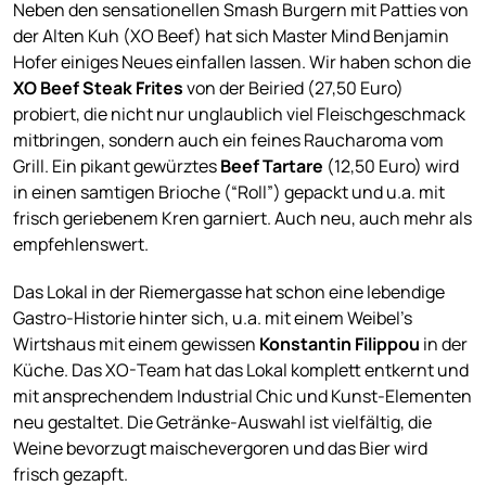
Neben den sensationellen Smash Burgern mit Patties von
der Alten Kuh (XO Beef) hat sich Master Mind Benjamin
Hofer einiges Neues einfallen lassen. Wir haben schon die
XO Beef Steak Frites
von der Beiried (27,50 Euro)
probiert, die nicht nur unglaublich viel Fleischgeschmack
mitbringen, sondern auch ein feines Raucharoma vom
Grill. Ein pikant gewürztes
Beef Tartare
(12,50 Euro) wird
in einen samtigen Brioche (“Roll”) gepackt und u.a. mit
frisch geriebenem Kren garniert. Auch neu, auch mehr als
empfehlenswert.
Das Lokal in der Riemergasse hat schon eine lebendige
Gastro-Historie hinter sich, u.a. mit einem Weibel’s
Wirtshaus mit einem gewissen
Konstantin Filippou
in der
Küche. Das XO-Team hat das Lokal komplett entkernt und
mit ansprechendem Industrial Chic und Kunst-Elementen
neu gestaltet. Die Getränke-Auswahl ist vielfältig, die
Weine bevorzugt maischevergoren und das Bier wird
frisch gezapft.