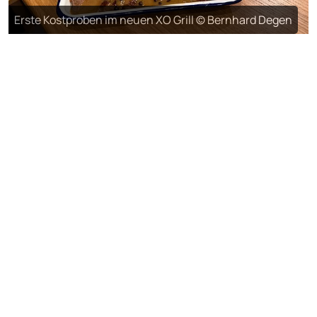
Erste Kostproben im neuen XO Grill © Bernhard Degen