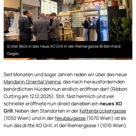
Erster Blick in das neue XO Grill in der Riemergasse © Bernhard
Degen
Seit Monaten und sogar Jahren reden wir über das neue
Mandarin Oriental Vienna
, das nach herausfordernden
behördlichen Hürden nun endlich eröffnen darf (Ribbon
Cutting am 12.12.2025). Still, fast heimlich und viel
schneller eröffnete nun direkt daneben ein
neues XO
Grill
. Neben den Standorten in der
Kettenbrückengasse
(1050 Wien) und in der
Neubaugasse
(1070 Wien) ist es
nun das dritte XO Grill, in der Riemergasse 1 (1010 Wien).