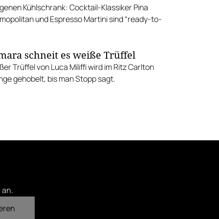
igenen Kühlschrank: Cocktail-Klassiker Pina
mopolitan und Espresso Martini sind “ready-to-
mara schneit es weiße Trüffel
er Trüffel von Luca Miliffi wird im Ritz Carlton
nge gehobelt, bis man Stopp sagt.
 an.
eren