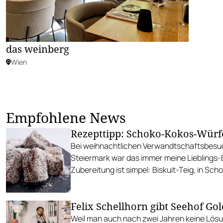
das weinberg
Wien
Empfohlene News
Rezepttipp: Schoko-Kokos-Würf
Bei weihnachtlichen Verwandtschaftsbesuc
Steiermark war das immer meine Lieblings-
Zubereitung ist simpel: Biskuit-Teig, in Sch
Kokos wuzeln, fertig.
Felix Schellhorn gibt Seehof Go
Weil man auch nach zwei Jahren keine Lösu