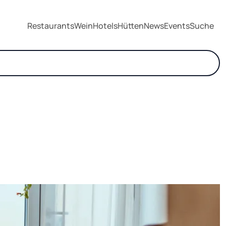
Restaurants
Wein
Hotels
Hütten
News
Events
Suche