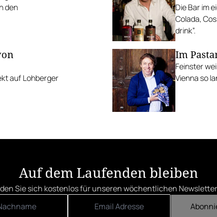
n den
Die Bar im e
Colada, Cos
drink”.
von
Im Pasta
Feinster weiß
ekt auf Lohberger
Vienna so la
Auf dem Laufenden bleiben
den Sie sich kostenlos für unseren wöchentlichen Newsletter
Abonni