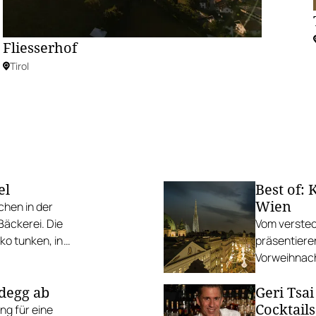
Fliesserhof
Tirol
el
Best of:
Wien
hen in der
Bäckerei. Die
Vom verstec
oko tunken, in
präsentiere
Vorweihnach
ldegg ab
Geri Tsai
Cocktails
ng für eine