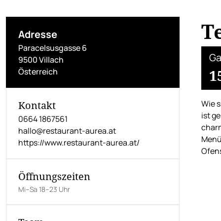
T
Adresse
Paracelsusgasse 6
Ga
9500 Villach
Österreich
1
Wie s
Kontakt
ist g
0664 1867561
charm
hallo@restaurant-aurea.at
Menüs
https://www.restaurant-aurea.at/
Ofens
Öffnungszeiten
Mi–Sa 18–23 Uhr