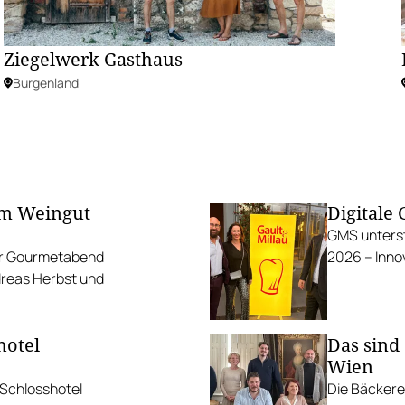
Ziegelwerk Gasthaus
Burgenland
am Weingut
Digitale
GMS unterst
erer Gourmetabend
2026 – Innov
dreas Herbst und
hotel
Das sind
Wien
 Schlosshotel
Die Bäckere