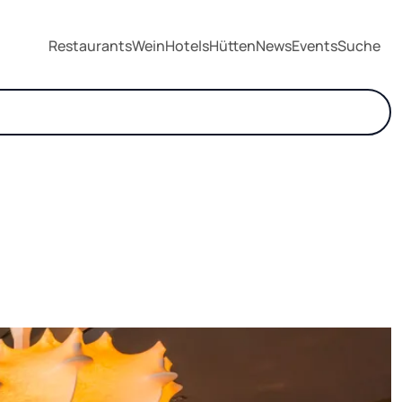
Restaurants
Wein
Hotels
Hütten
News
Events
Suche