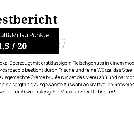
estbericht
ult&Millau Punkte
1,5
/
20
okal überzeugt mit erstklassigem Fleischgenuss in einem m
rcarpaccio besticht durch Frische und feine Würze, das Steak i
ausgemachte Crème brulée rundet das Menü süß und harmonis
t eine sorgfältig ausgewählte Auswahl an kraftvollen Rotweine
eine für Abwechslung. Ein Muss für Steakliebhaber!