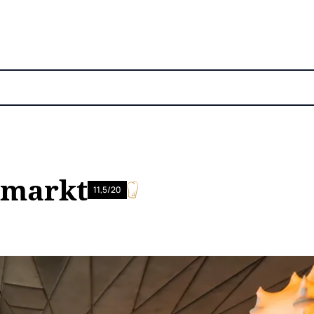
smarkt
11,5/20