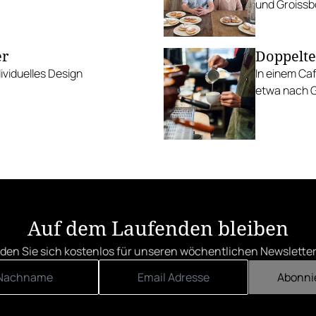
und Groissbö
er
Doppelte
dividuelles Design
In einem Caf
etwa nach G
Auf dem Laufenden bleiben
den Sie sich kostenlos für unseren wöchentlichen Newsletter
Abonni