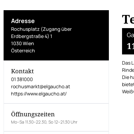
T
Adresse
Rochusplatz (Zugang über
Ga
Erdbergstraße 4) 1
1030 Wien
1
Österreich
Das L
Rinde
Kontakt
Die h
01 381000
biete
rochusmarkt@elgaucho.at
Weißw
https://www.elgaucho.at/
Öffnungszeiten
Mo–Sa 11.30–22.30, So 12–21.30 Uhr