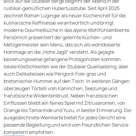
Blick auf die Stubaier Berge beginnt der Abend in der
rustikal-gemütlichen Hubertusstube. Seit April 2025
zeichnet Roman Luginger als neuer Küchenchef für die
kulinarische Raffinesse verantwortlich und bringt
moderne Gourmetküche in das alpine Wohlfühlambiente.
Persönlich präsentiert der gelernte Küchen- und
Metzgermeister sein Menü, das sich als wohldosierte
Hommage an die „Hohe Jagd“ versteht. Als gejagte
beziehungsweise gefangene Protagonisten kommen
lokale Köstlichkeiten wie der Stubaier Quellsaibling, aber
auch Delikatessen wie Périgord-Foie-gras und
bretonischer Hummer auf den Tisch. In weiteren Gängen
überzeugen Tortelli vom Kaninchen, Seezunge und
französische Wildentenbrust. Neben französischen
Einflüssen bleibt ein feines Spiel mit Zitrusaromen, von
Orange bis Tamarinde und Yuzu, in bester Erinnerung. Die
ausgezeichnete Weinkarte bietet für jedes Gericht eine
passende Begleitung und wird vom freundlichen Service
kompetent empfohlen.