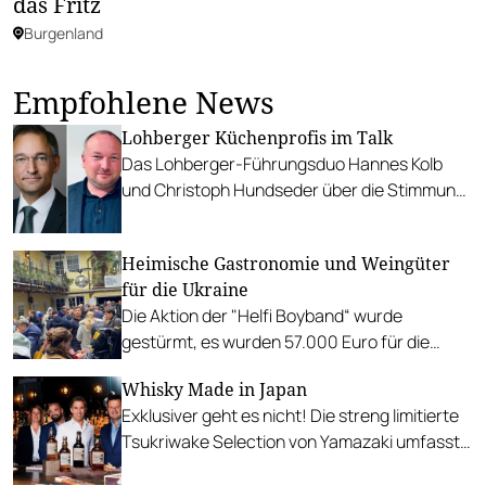
das Fritz
Burgenland
Empfohlene News
Lohberger Küchenprofis im Talk
Das Lohberger-Führungsduo Hannes Kolb
und Christoph Hundseder über die Stimmung
in der Branche und erfreulich große
Nachfrage.
Heimische Gastronomie und Weingüter
für die Ukraine
Die Aktion der "Helfi Boyband“ wurde
gestürmt, es wurden 57.000 Euro für die
Wiener Volkshilfe eingenommen. Viele weitere
Whisky Made in Japan
Aktionen von Gastronomen und Winzern
Exklusiver geht es nicht! Die streng limitierte
folgen. #wine4peace
Tsukriwake Selection von Yamazaki umfasst
vier außergewöhnliche Destillate, die das