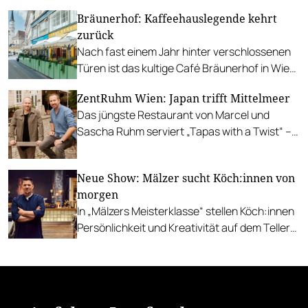
gesamte stilistische Spektrum von
Bräunerhof: Kaffeehauslegende kehrt
japanischen Premium-Whiskies aufzeigen.
zurück
Nach fast einem Jahr hinter verschlossenen
Türen ist das kultige Café Bräunerhof in Wien
wieder geöffnet.
ZentRuhm Wien: Japan trifft Mittelmeer
Das jüngste Restaurant von Marcel und
Sascha Ruhm serviert „Tapas with a Twist“ –
und ab sofort auch im Schanigarten.
Neue Show: Mälzer sucht Köch:innen von
morgen
In „Mälzers Meisterklasse“ stellen Köch:innen
Persönlichkeit und Kreativität auf dem Teller
unter Beweis.