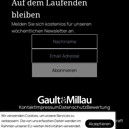
Auf dem Laufenden
bleiben
Melden Sie sich kostenlos für unseren
wöchentlichen Newsletter an.
Abonnieren
Kontakt
Impressum
Datenschutz
Bewertung
Logo-Downloads
Wir verwenden Cookies, um unsere Services zu
© Gault & Millau
Made with ❤️ by bitcraft
verbessern. Die von uns erfassten Daten werden im
Akzeptieren
Rahmen unserer EU-weiten Aktivitäten verwendet.