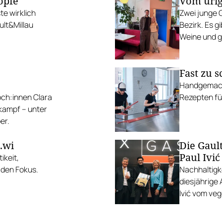
öpfe
Vom urig
e wirklich
Zwei junge 
ult&Millau
Bezirk. Es 
Weine und g
Fast zu 
Handgemach
öch:innen Clara
Rezepten für
kampf – unter
er.
.wi
Die Gaul
Paul Ivić
ikeit,
n den Fokus.
Nachhaltigk
diesjährige
Ivić vom ve