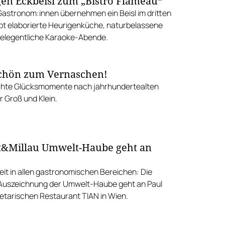
en Eckbeisl zum „Bistro Flameau“
Gastronom:innen übernehmen ein Beisl im dritten
gibt elaborierte Heurigenküche, naturbelassene
elegentliche Karaoke-Abende.
schön zum Vernaschen!
te Glücksmomente nach jahrhundertealten
 Groß und Klein.
t&Millau Umwelt-Haube geht an
eit in allen gastronomischen Bereichen: Die
 Auszeichnung der Umwelt-Haube geht an Paul
getarischen Restaurant TIAN in Wien.