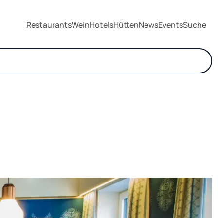
Restaurants
Wein
Hotels
Hütten
News
Events
Suche