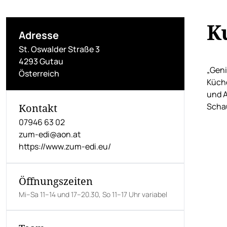
K
Adresse
St. Oswalder Straße 3
4293 Gutau
„Geni
Österreich
Küche
und A
Schau
Kontakt
07946 63 02
zum-edi@aon.at
https://www.zum-edi.eu/
Öffnungszeiten
Mi–Sa 11–14 und 17–20.30, So 11–17 Uhr variabel