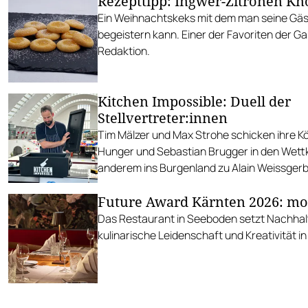
Rezepttipp: Ingwer-Zitronen Kn
Ein Weihnachtskeks mit dem man seine Gäst
begeistern kann. Einer der Favoriten der Ga
Redaktion.
Kitchen Impossible: Duell der
Stellvertreter:innen
Tim Mälzer und Max Strohe schicken ihre K
Hunger und Sebastian Brugger in den Wett
anderem ins Burgenland zu Alain Weissgerb
Future Award Kärnten 2026: mo
Das Restaurant in Seeboden setzt Nachhalt
kulinarische Leidenschaft und Kreativität i