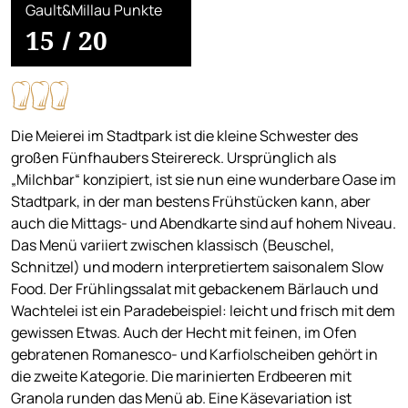
Gault&Millau Punkte
15
/
20
Die Meierei im Stadtpark ist die kleine Schwester des
großen Fünfhaubers Steirereck. Ursprünglich als
„Milchbar“ konzipiert, ist sie nun eine wunderbare Oase im
Stadtpark, in der man bestens Frühstücken kann, aber
auch die Mittags- und Abendkarte sind auf hohem Niveau.
Das Menü variiert zwischen klassisch (Beuschel,
Schnitzel) und modern interpretiertem saisonalem Slow
Food. Der Frühlingssalat mit gebackenem Bärlauch und
Wachtelei ist ein Paradebeispiel: leicht und frisch mit dem
gewissen Etwas. Auch der Hecht mit feinen, im Ofen
gebratenen Romanesco- und Karfiolscheiben gehört in
die zweite Kategorie. Die marinierten Erdbeeren mit
Granola runden das Menü ab. Eine Käsevariation ist