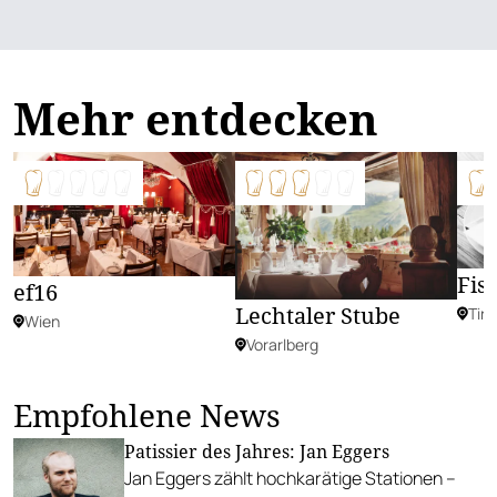
Mehr entdecken
Fisc
ef16
Lechtaler Stube
Tiro
Wien
Vorarlberg
Empfohlene News
Patissier des Jahres: Jan Eggers
Jan Eggers zählt hochkarätige Stationen –