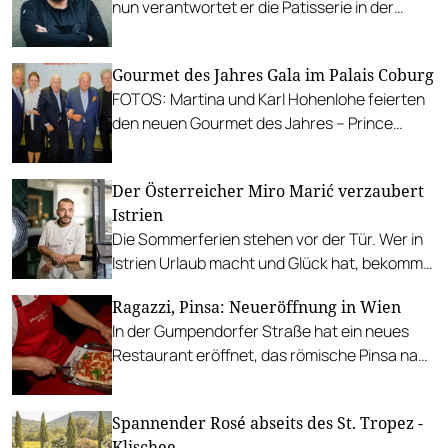
nun verantwortet er die Patisserie in der
Goldenen Birn in Graz. Wir gratulieren dem
Patissier des Jahres 2024!
Gourmet des Jahres Gala im Palais Coburg
FOTOS: Martina und Karl Hohenlohe feierten
den neuen Gourmet des Jahres – Prince
Charles – mit vielen seiner Vorgänger und
gleichgesinnten Genießern.
Der Österreicher Miro Marić verzaubert
Istrien
Die Sommerferien stehen vor der Tür. Wer in
Istrien Urlaub macht und Glück hat, bekommt
vielleicht einen Tisch bei dem
Ragazzi, Pinsa: Neueröffnung in Wien
Niederösterreicher Miro Marić.
In der Gumpendorfer Straße hat ein neues
Restaurant eröffnet, das römische Pinsa nach
Wien bringt.
Spannender Rosé abseits des St. Tropez -
Klischee