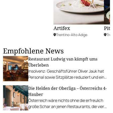
Artifex
Pit
Trentino-Alto Adige
Tre
Empfohlene News
Restaurant Ludwig van kämpft ums
Überleben
Insolvenz: Geschäftsführer Oliver Jauk hat
Personal sowie Sitzplätze reduziert und ein
Sanierungsverfahren beantragt.
Die Helden der Oberliga – Österreichs 4-
Hauber
Österreich wäre nichts ohne die erfreulich
große Schar an jenen Restaurants, die vier
Hauben tragen dürfen. Dieses Jahr waren es