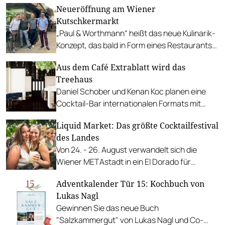
Neueröffnung am Wiener
insgesamt 37 Betriebe.
Kutschkermarkt
„Paul & Worthmann“ heißt das neue Kulinarik-
Konzept, das bald in Form eines Restaurants
inklusive Bar eröffnet wird.
Aus dem Café Extrablatt wird das
Treehaus
Daniel Schober und Kenan Koc planen eine
Cocktail-Bar internationalen Formats mit
vollwertiger Küche.
Liquid Market: Das größte Cocktailfestival
des Landes
Von 24. - 26. August verwandelt sich die
Wiener METAstadt in ein El Dorado für
Barflys.
Adventkalender Tür 15: Kochbuch von
Lukas Nagl
Gewinnen Sie das neue Buch
"Salzkammergut" von Lukas Nagl und Co-