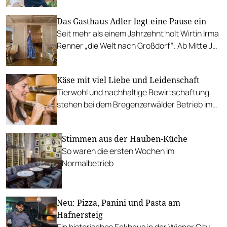
Das Gasthaus Adler legt eine Pause ein
Seit mehr als einem Jahrzehnt holt Wirtin Irma
Renner „die Welt nach Großdorf“. Ab Mitte Juli
macht das Bregenzerwälder Gasthaus nun
eine Pause.
Käse mit viel Liebe und Leidenschaft
Tierwohl und nachhaltige Bewirtschaftung
stehen bei dem Bregenzerwälder Betrieb im
Mittelpunkt.
Stimmen aus der Hauben-Küche
So waren die ersten Wochen im
Normalbetrieb
Neu: Pizza, Panini und Pasta am
Hafnersteig