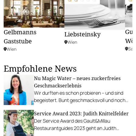
Gus
Gelbmanns
Liebsteinsky
Wör
Gaststube
Wien
Sal
Wien
Empfohlene News
Nu Magic Water – neues zuckerfreies
Geschmackserlebnis
Wir durften es schon probieren – und sind
begeistert. Bunt geschmacksvoll und noch
dazu gesund. Nu Magic Water bringt Wasser
Service Award 2023: Judith Knittelfelder
auf die nächste Stufe.
Der Service Award des Gault&Millau
Restaurantguides 2023 geht an Judith
Knittelfelder.