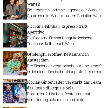
Wanek
Ein Urgestein und eine Legende der Wiener
Gastronomie. Wir gratulieren Christian Wanek
zum Lebenswerk.
Piccolina Filmbar: Espresso trifft
Aperitivo
Die Piccolina Filmbar bringt italienische
Tagesbar-Kultur nach Wien
Ottolenghi eröffnet Restaurant in
Amsterdam
Der Pionier der vegetarischen Küche schafft
in der niederländischen Hauptstadt eine neue
kulinarische Landmark.
Florian Gintenreiter verstärkt das Team
des Rosso di Acqua e Sole
Das Linzer 2-Hauben-Restaurant hat
Verstärkung bekommen und bietet
Errungenschaften wie dry aged fish sowie