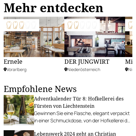
Mehr entdecken
Ernele
DER JUNGWIRT
Mit
Vorarlberg
Niederösterreich
Nie
Empfohlene News
Adventkalender Tür 8: Hofkellerei des
Fürsten von Liechtenstein
Gewinnen Sie eine Flasche, elegant verpackt
in einer Schmuckdose, von der Hofkellerei des
Fürsten von Liechtenstein!
Lebenswerk 2024 geht an Christian