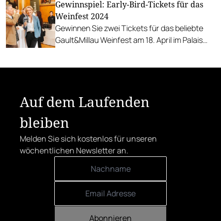
Gewinnspiel: Early-Bird-Tickets für das
Kult-Steaks vom Chianina-Rind.
Weinfest 2024
Gewinnen Sie zwei Tickets für das beliebte
Gault&Millau Weinfest am 18. April im Palais
Auersperg.
Auf dem Laufenden
bleiben
Melden Sie sich kostenlos für unseren
wöchentlichen Newsletter an.
Abonnieren