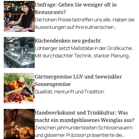
Umfrage: Gehen Sie weniger oft in
historischen Location an.
Restaurants?
Die hohen Preise betreffen uns alle. Haben sie
Auswirkungen auf Ihre kulinarischen
Gewohnheiten?
Küchendenken neu gedacht
Lohberger setzt Maßstäbe in der Großküche.
Mit durchdachter Technik, starker Planung
und Top-Referenzen.
Gärtnergemüse LGV und Seewinkler
Sonnengemüse
Qualität, Herkunft und Tradition.
Handwerkskunst und Trinkkultur: Was
macht ein mundgeblasenes Weinglas aus?
Zwischen jahrhundertealten Schlossmauern
und gläserner Präzision präsentierte die