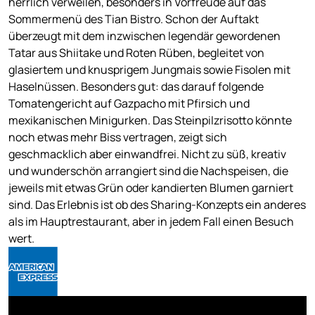
herrlich verweilen, besonders in Vorfreude auf das
Sommermenü des Tian Bistro. Schon der Auftakt
überzeugt mit dem inzwischen legendär gewordenen
Tatar aus Shiitake und Roten Rüben, begleitet von
glasiertem und knusprigem Jungmais sowie Fisolen mit
Haselnüssen. Besonders gut: das darauf folgende
Tomatengericht auf Gazpacho mit Pfirsich und
mexikanischen Minigurken. Das Steinpilzrisotto könnte
noch etwas mehr Biss vertragen, zeigt sich
geschmacklich aber einwandfrei. Nicht zu süß, kreativ
und wunderschön arrangiert sind die Nachspeisen, die
jeweils mit etwas Grün oder kandierten Blumen garniert
sind. Das Erlebnis ist ob des Sharing-Konzepts ein anderes
als im Hauptrestaurant, aber in jedem Fall einen Besuch
wert.