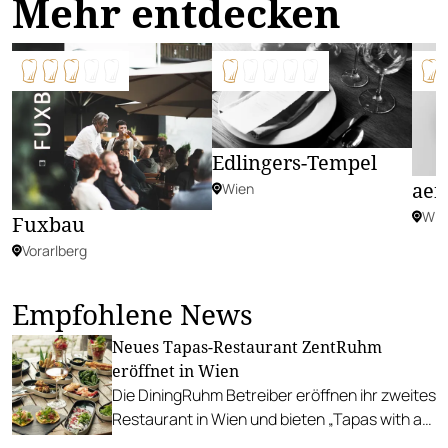
Mehr entdecken
Edlingers-Tempel
aen
Wien
Wie
Fuxbau
Vorarlberg
Empfohlene News
Neues Tapas-Restaurant ZentRuhm
eröffnet in Wien
Die DiningRuhm Betreiber eröffnen ihr zweites
Restaurant in Wien und bieten „Tapas with a
Twist“ und regionale Weine in einer