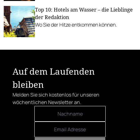
Josephinenhütte ihre mundgeblasenen
Top 10: Hotels am Wasser – die Lieblinge
Gläser im exklusiven Rahmen des Rosewood
der Redaktion
Schloss Fuschl.
Wo Sie der Hitze entkommen können.
Auf dem Laufenden
bleiben
Melden Sie sich kostenlos für unseren
wöchentlichen Newsletter an.