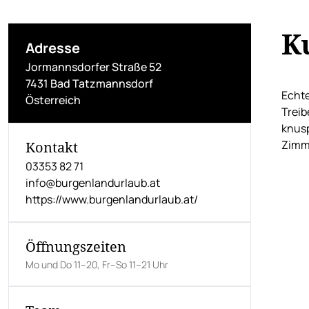
K
Adresse
Jormannsdorfer Straße 52
7431 Bad Tatzmannsdorf
Echte
Österreich
Treib
knusp
Zimm
Kontakt
03353 82 71
info@burgenlandurlaub.at
https://www.burgenlandurlaub.at/
Öffnungszeiten
Mo und Do 11–20, Fr–So 11–21 Uhr