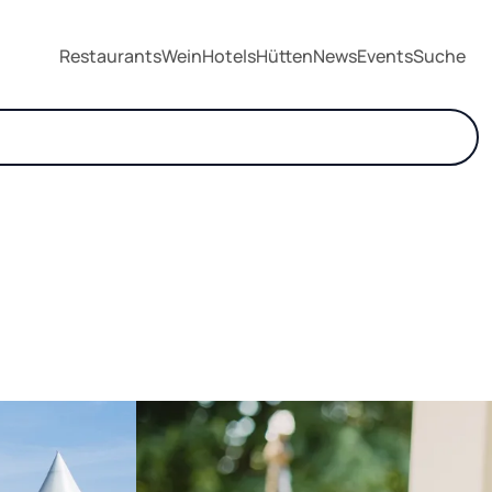
Restaurants
Wein
Hotels
Hütten
News
Events
Suche