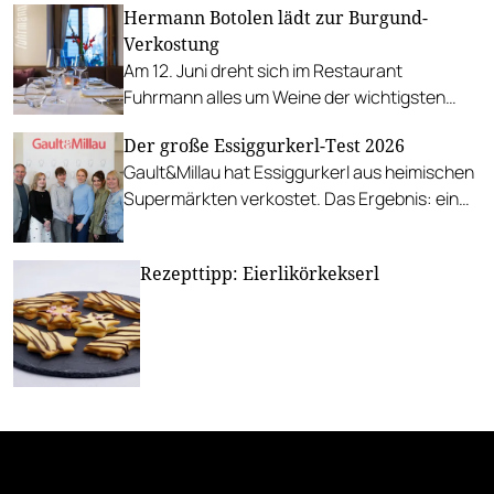
Hermann Botolen lädt zur Burgund-
Identität verloren.
Verkostung
Am 12. Juni dreht sich im Restaurant
Fuhrmann alles um Weine der wichtigsten
Lagen Burgunds: Premier und Grand Cru.
Der große Essiggurkerl-Test 2026
Gault&Millau hat Essiggurkerl aus heimischen
Supermärkten verkostet. Das Ergebnis: ein
klarer Sieger und ein enges Rennen um die
weiteren Plätze.
Rezepttipp: Eierlikörkekserl