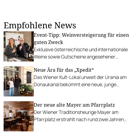
Empfohlene News
Event-Tipp: Weinversteigerung für einen
guten Zweck
Exklusive österreichische und internationale
Weine sowie Gutscheine angesehener
Restaurants kommen für einen guten Zweck
Neue Ära für das „Xpedit“
unter den Hammer.
Das Wiener Kult-Lokal unweit der Urania am
Donaukanal bekommt eine neue, junge
Leitung samt neuem Konzept.
Der neue alte Mayer am Pfarrplatz
Der Wiener Traditionsheurige Mayer am
Pfarrplatz erstrahlt nach rund zwei Jahren
Renovierungsarbeiten im frischen Glanz, hat
dabei aber nicht an seiner vielgeschätzten