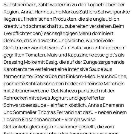
Südsteiermark, zählt weiterhin zu den Topbetrieben der
Region. Anna, Hannes und Markus Sattlers Schwerpunkte
liegen auf heimischen Produkten, die sie unglaublich
kreativ und schmackhaft zuzubereiten verstehen.Beim
(verpflichtenden) sechsgängigen Menü dominiert
Gemüse, das in abwechslungsreiche, wundervolle
Gerichte verwandelt wird. Zum Salat von unter anderem
gegrillten Tomaten, Mais und Kapuzinerkresse gibt's als
Dressing Molke mit Essig, die auf der Zunge zergehende
Karottentarte verfeinert eine intensive Sauce aus
fermentierter Steckrübe mit Einkorn-Miso. Hauchdünne,
pochierte Kohlrabischeiben bedecken feinste Morcheln
mit Zitronenverbene-Gel. Nahezu puristisch ist der
Rehrücken mit etwas Joghurt und gepfefferter
Schwarzbeersauce – einfach köstlich. Annas Ehemann
und Sommelier Thomas Ferrand hat dazu – neben einem
riesigen Flaschenangebot – vier glasweise
Getränkebegleitungen zusammengestellt, die vom
Spitzenchampagner über den famosen hauseigenen