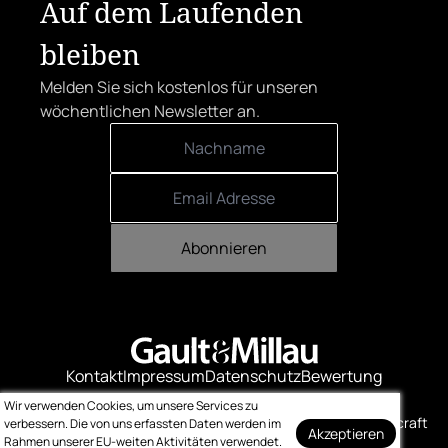
Auf dem Laufenden
bleiben
Melden Sie sich kostenlos für unseren
wöchentlichen Newsletter an.
Abonnieren
Kontakt
Impressum
Datenschutz
Bewertung
Logo-Downloads
Wir verwenden Cookies, um unsere Services zu
© Gault & Millau
Made with ❤️ by bitcraft
verbessern. Die von uns erfassten Daten werden im
Akzeptieren
Rahmen unserer EU-weiten Aktivitäten verwendet.