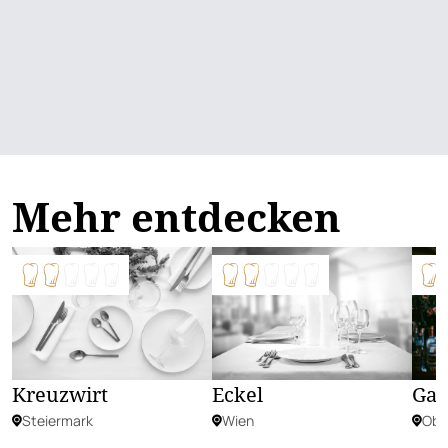
Mehr entdecken
Kreuzwirt
Eckel
Gas
Steiermark
Wien
Obe