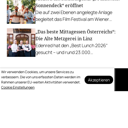
Sonnendeck“ eröffnet
u.v.m.
Die auf zwei Ebenen angelegte Anlage
begleitet das Film Festival am Wiener
Rathausgelände bis Anfang September
„Das beste Mittagessen Österreichs“:
mit Cocktails, Snacks und
Die Alte Metzgerei in Linz
Veranstaltungsprogramm.
Edenred hat den „Best Lunch 2026“
gesucht – und rund 23.000
Österreicher:innen haben abgestimmt.
Der klare Sieger: die Alte Metzgerei holt
Wir verwenden Cookies, um unsere Services zu
sich den begehrten Award in die Linzer
verbessern. Die von uns erfassten Daten werden im
Herrenstraße.
Akzeptieren
Rahmen unserer EU-weiten Aktivitäten verwendet.
Auf dem Laufenden
Cookie Einstellungen
bleiben
Melden Sie sich kostenlos für unseren
wöchentlichen Newsletter an.