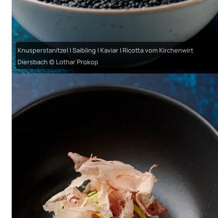
Knusperstanitzel | Saibling | Kaviar | Ricotta vom Kirchenwirt
Diersbach © Lothar Prokop