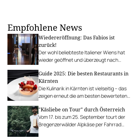
Empfohlene News
Wiedereröffnung: Das Fabios ist
zurück!
Der wohl beliebteste Italiener Wiens hat
wieder geöffnet und überzeugt nach
intensiven Umbauarbeiten weiterhin mit
Guide 2025: Die besten Restaurants in
weltstädtischem Ambiente und
Kärnten
authentischer Küche.
Die Kulinarik in Kärnten ist vielseitig – das
zeigen erneut die am besten bewerteten
Restaurants des Gault&Millau Guides.
"Käsliebe on Tour" durch Österreich
Vom 17. bis zum 25. September tourt der
Bregenzerwälder Alpkäse per Fahrrad
durch ganz Österreich und macht bei zehn