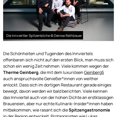
Die Innviertler Spitzenköche © Denise Rathbauer
Die Schönheiten und Tugenden des Innviertels
offenbaren sich nicht auf den ersten Blick, man muss sich
schon ein wenig Zeit nehmen. Viele kommen wegen der
Therme Geinberg
, die mit dem luxuriösen
Geinberg5
auch anspruchsvolle Genießer*innen von weither
anlockt. Dass sich im dortigen Restaurant gerade einiges
bewegt, davon werden wir bald berichten. Viele kennen
das Innviertel auch von der hohen Dichte an erstklassigen
Brauereien, aber nur echte Kulinarik-Insider*innen haben
mitbekommen, wie rasant sich die
Spitzengastronomie
in der Region entwickelt. Protagonisten wie
Lukas