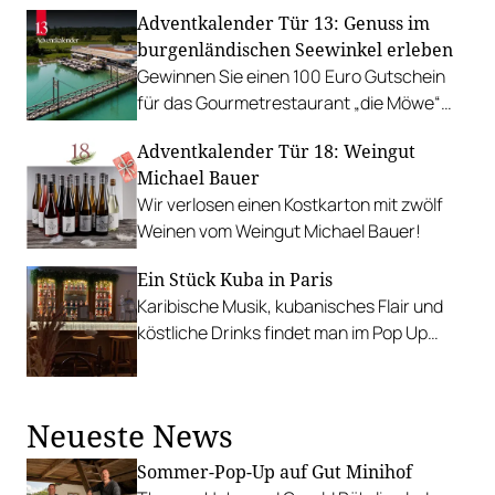
Verkostungsstationen Halt.
Adventkalender Tür 13: Genuss im
burgenländischen Seewinkel erleben
Gewinnen Sie einen 100 Euro Gutschein
für das Gourmetrestaurant „die Möwe“
direkt am privaten Badesee im VILA VITA
Adventkalender Tür 18: Weingut
Pannonia.
Michael Bauer
Wir verlosen einen Kostkarton mit zwölf
Weinen vom Weingut Michael Bauer!
Ein Stück Kuba in Paris
Karibische Musik, kubanisches Flair und
köstliche Drinks findet man im Pop Up
Restaurant von Eminente Rum, der Casa
Eminente, in Paris.
Neueste News
Sommer-Pop-Up auf Gut Minihof