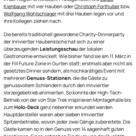
Kienbauer
mit vier Hauben oder
Christoph Forthuber
bzw.
Wolfgang Wohlschlager
mit drei Hauben legen vor und
ihre Kollegen ziehen nach.
Die bereits traditionell gewordene Charity-Dinnerparty
der Innviertler Haubenköche hat sich zu einer
überzeugenden
Leistungsschau
der lokalen
Gastronomie entwickelt. Wie bisher fand sie am 11. März in
der Fill Future Zone in Gurten statt; erstmals aber nicht als
gesetztes Dinner sondern, als hochkarätiges Event mit
mehreren
Genuss-Stationen
, die die Gäste zu
genussvollem Schlendern durch den Innviertler
Vorzeigebetrieb animierten. So konnte der High-Tech-
Betrieb von der von Star Trek inspirieren Montagehalle bis
zum
Holo-Deck
ganz nebenher erkundet werden.
Hauptdarsteller waren aber sieben Innviertler
Spitzenbetriebe, wovon jeder zwei Gänge zubereitete. Die
Gäste kamen so in den Genuss von 14 sagenhaft guten