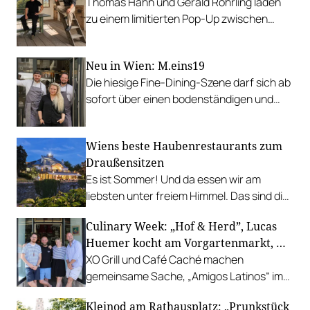
Thomas Hahn und Gerald Röhrling laden
zu einem limitierten Pop-Up zwischen
Garten, Feuer und Tafel.
Neu in Wien: M.eins19
Die hiesige Fine-Dining-Szene darf sich ab
sofort über einen bodenständigen und
leistbaren Neuzugang freuen.
Wiens beste Haubenrestaurants zum
Draußensitzen
Es ist Sommer! Und da essen wir am
liebsten unter freiem Himmel. Das sind die
bestbewerteten Restaurants mit
Culinary Week: „Hof & Herd”, Lucas
Gastgarten.
Huemer kocht am Vorgartenmarkt, …
XO Grill und Café Caché machen
gemeinsame Sache, „Amigos Latinos“ im
Z'SOM, Charles Ingvar gastiert im Patata,
Kleinod am Rathausplatz: „Prunkstück
Richard Rauch kocht in der Riederalm