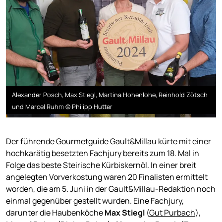
Alexander Posch, Max Stiegl, Martina Hohenlohe, Reinhold Zötsch
und Marcel Ruhm © Philipp Hutter
Der führende Gourmetguide Gault&Millau kürte mit einer
hochkarätig besetzten Fachjury bereits zum 18. Mal in
Folge das beste Steirische Kürbiskernöl. In einer breit
angelegten Vorverkostung waren 20 Finalisten ermittelt
worden, die am 5. Juni in der Gault&Millau-Redaktion noch
einmal gegenüber gestellt wurden. Eine Fachjury,
darunter die Haubenköche
Max Stiegl
(
Gut Purbach
),