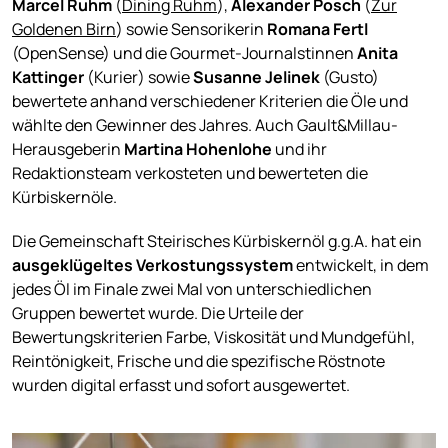
Marcel Ruhm
(
Dining Ruhm
),
Alexander Posch
(
Zur
Goldenen Birn
) sowie Sensorikerin
Romana Fertl
(OpenSense) und die Gourmet-Journalstinnen
Anita
Kattinger
(Kurier) sowie
Susanne Jelinek
(Gusto)
bewertete anhand verschiedener Kriterien die Öle und
wählte den Gewinner des Jahres. Auch Gault&Millau-
Herausgeberin
Martina Hohenlohe
und ihr
Redaktionsteam verkosteten und bewerteten die
Kürbiskernöle.
Die Gemeinschaft Steirisches Kürbiskernöl g.g.A. hat ein
ausgeklügeltes Verkostungssystem
entwickelt, in dem
jedes Öl im Finale zwei Mal von unterschiedlichen
Gruppen bewertet wurde. Die Urteile der
Bewertungskriterien Farbe, Viskosität und Mundgefühl,
Reintönigkeit, Frische und die spezifische Röstnote
wurden digital erfasst und sofort ausgewertet.