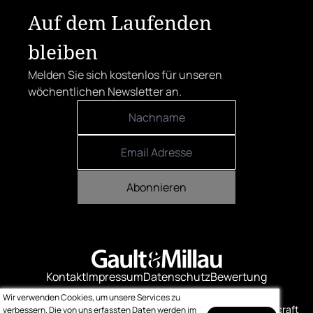
Herrenstraße.
Auf dem Laufenden
bleiben
Melden Sie sich kostenlos für unseren
wöchentlichen Newsletter an.
Abonnieren
Kontakt
Impressum
Datenschutz
Bewertung
Logo-Downloads
Wir verwenden Cookies, um unsere Services zu
© Gault & Millau
Made with ❤️ by bitcraft
verbessern. Die von uns erfassten Daten werden im