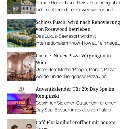
Roman Horvath und Heinz Frischengruber
laden befreundete Rotweinwinzer und
begeisterte Rotweintrinker zum Winzer-
Schloss Fuschl wird nach Renovierung
BBQ. Den Auftakt macht Albert
von Rosewood betrieben
Gesellmann.
Das Luxus-Seeresort wird mit
internationalem Know-How auf ein neues
Niveau gehoben und soll 2023 wieder
Cocore: Neues Pizza-Vergnügen in
eröffnen.
Wien
Unter dem Motto “People, Planet, Pizza”
werden in der Berggasse Pizza und
Focaccia mit geduldiger Teigführung
Adventkalender Tür 20: Day Spa im
gebacken.
Kempinski
Gewinnen Sie einen Gutschein für einen
Day Spa-Besuch im exklusiven Palais
Hansen Kempinski Wien!
Café Florianihof eröffnet mit neuem