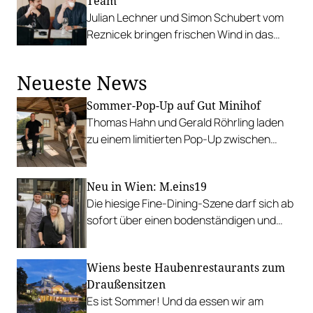
Team
Julian Lechner und Simon Schubert vom
Reznicek bringen frischen Wind in das
Kult-Kaffeehaus in Wien Josefstadt.
Neueste News
Sommer-Pop-Up auf Gut Minihof
Thomas Hahn und Gerald Röhrling laden
zu einem limitierten Pop-Up zwischen
Garten, Feuer und Tafel.
Neu in Wien: M.eins19
Die hiesige Fine-Dining-Szene darf sich ab
sofort über einen bodenständigen und
leistbaren Neuzugang freuen.
Wiens beste Haubenrestaurants zum
Draußensitzen
Es ist Sommer! Und da essen wir am