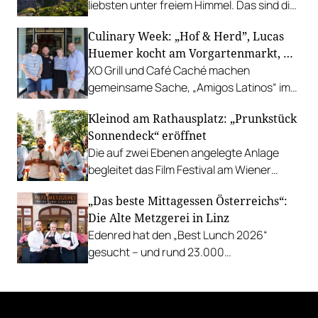
liebsten unter freiem Himmel. Das sind die
bestbewerteten Restaurants mit
Culinary Week: „Hof & Herd”, Lucas
Gastgarten.
Huemer kocht am Vorgartenmarkt, …
XO Grill und Café Caché machen
gemeinsame Sache, „Amigos Latinos“ im
Z'SOM, Charles Ingvar gastiert im Patata,
Kleinod am Rathausplatz: „Prunkstück
Richard Rauch kocht in der Riederalm
Sonnendeck“ eröffnet
u.v.m.
Die auf zwei Ebenen angelegte Anlage
begleitet das Film Festival am Wiener
Rathausgelände bis Anfang September
„Das beste Mittagessen Österreichs“:
mit Cocktails, Snacks und
Die Alte Metzgerei in Linz
Veranstaltungsprogramm.
Edenred hat den „Best Lunch 2026“
gesucht – und rund 23.000
Österreicher:innen haben abgestimmt.
Der klare Sieger: die Alte Metzgerei holt
sich den begehrten Award in die Linzer