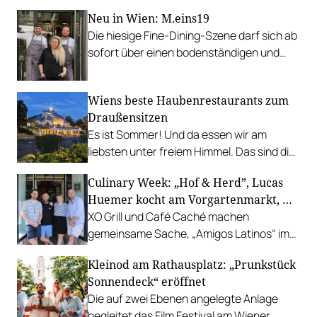
Neu in Wien: M.eins19
Die hiesige Fine-Dining-Szene darf sich ab
sofort über einen bodenständigen und
leistbaren Neuzugang freuen.
Wiens beste Haubenrestaurants zum
Draußensitzen
Es ist Sommer! Und da essen wir am
liebsten unter freiem Himmel. Das sind die
bestbewerteten Restaurants mit
Culinary Week: „Hof & Herd”, Lucas
Gastgarten.
Huemer kocht am Vorgartenmarkt, …
XO Grill und Café Caché machen
gemeinsame Sache, „Amigos Latinos“ im
Z'SOM, Charles Ingvar gastiert im Patata,
Kleinod am Rathausplatz: „Prunkstück
Richard Rauch kocht in der Riederalm
Sonnendeck“ eröffnet
u.v.m.
Die auf zwei Ebenen angelegte Anlage
begleitet das Film Festival am Wiener