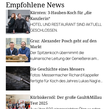
Empfohlene News
Kärnten: 3-Hauben-Koch für „die
Kanzlerin“
HOTEL UND RESTAURANT SIND AKTUELL
GESCHLOSSEN.
Graz: Alexander Posch geht auf den
Markt
Der Spitzenkoch übernimmt die
kulinarische Leitung der Genießerei am
Markt am Kaiser-Josef-Platz.
Die Geschichte eines Messers
Fotos: Messermacher Richard Kappeller
fertigte für Koch des Jahres Lukas Nagl ein
exklusives Einzelstück aus Wildem
Damast. Wir zeigen alle Arbeitsschritte.
Kürbiskernöl: Der große Gault&Millau
Test 2025
Aus über 500 eingereichten Ölen wurden