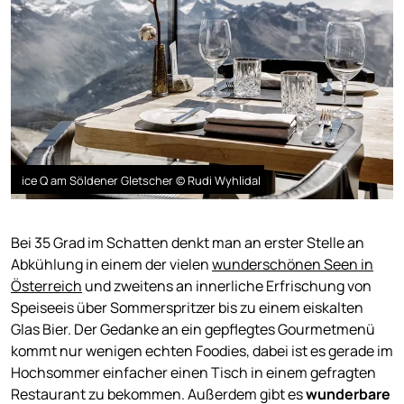
ice Q am Söldener Gletscher © Rudi Wyhlidal
Bei 35 Grad im Schatten denkt man an erster Stelle an
Abkühlung in einem der vielen
wunderschönen Seen in
Österreich
und zweitens an innerliche Erfrischung von
Speiseeis über Sommerspritzer bis zu einem eiskalten
Glas Bier. Der Gedanke an ein gepflegtes Gourmetmenü
kommt nur wenigen echten Foodies, dabei ist es gerade im
Hochsommer einfacher einen Tisch in einem gefragten
Restaurant zu bekommen. Außerdem gibt es
wunderbare