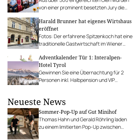
von einer prominent besetzten Jury die
Sieger gekürt.
Harald Brunner hat eigenes Wirtshaus
eröffnet
Fotos: Der erfahrene Spitzenkoch hat eine
traditionelle Gastwirtschaft im Wiener
Servitenviertel übernommen und
Adventkalender Tür 1: Interalpen-
behutsam renoviert.
Hotel Tyrol
Gewinnen Sie eine Übernachtung für 2
Personen inkl. Halbpension und VIP
Treatment im Interalpen-Hotel Tyrol.
Neueste News
Sommer-Pop-Up auf Gut Minihof
Thomas Hahn und Gerald Röhrling laden
zu einem limitierten Pop-Up zwischen
Garten, Feuer und Tafel.