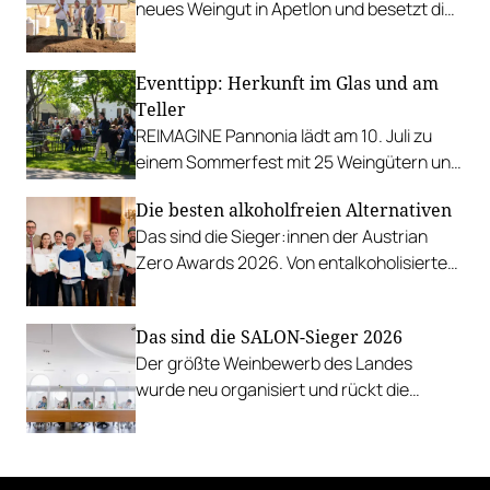
neues Weingut in Apetlon und besetzt die
Schlüsselpositionen hochkarätig.
Eventtipp: Herkunft im Glas und am
Teller
REIMAGINE Pannonia lädt am 10. Juli zu
einem Sommerfest mit 25 Weingütern und
authentischer Kulinarik in das Bio-Landgut
Die besten alkoholfreien Alternativen
Esterhazy.
Das sind die Sieger:innen der Austrian
Zero Awards 2026. Von entalkoholisierten
Weinen über Traubensaft und Verjus bis
zu Proxies.
Das sind die SALON-Sieger 2026
Der größte Weinbewerb des Landes
wurde neu organisiert und rückt die
Rebsorten wieder mehr in den
Vordergrund.