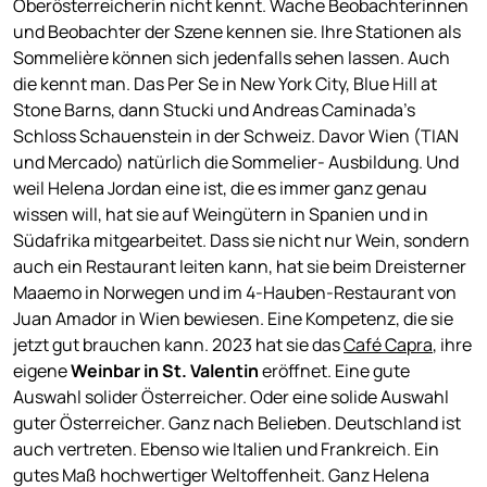
Oberösterreicherin nicht kennt. Wache Beobachterinnen
und Beobachter der Szene kennen sie. Ihre Stationen als
Sommelière können sich jedenfalls sehen lassen. Auch
die kennt man. Das Per Se in New York City, Blue Hill at
Stone Barns, dann Stucki und Andreas Caminada’s
Schloss Schauenstein in der Schweiz. Davor Wien (TIAN
und Mercado) natürlich die Sommelier- Ausbildung. Und
weil Helena Jordan eine ist, die es immer ganz genau
wissen will, hat sie auf Weingütern in Spanien und in
Südafrika mitgearbeitet. Dass sie nicht nur Wein, sondern
auch ein Restaurant leiten kann, hat sie beim Dreisterner
Maaemo in Norwegen und im 4-Hauben-Restaurant von
Juan Amador in Wien bewiesen. Eine Kompetenz, die sie
jetzt gut brauchen kann. 2023 hat sie das
Café Capra
, ihre
eigene
Weinbar in St. Valentin
eröffnet. Eine gute
Auswahl solider Österreicher. Oder eine solide Auswahl
guter Österreicher. Ganz nach Belieben. Deutschland ist
auch vertreten. Ebenso wie Italien und Frankreich. Ein
gutes Maß hochwertiger Weltoffenheit. Ganz Helena