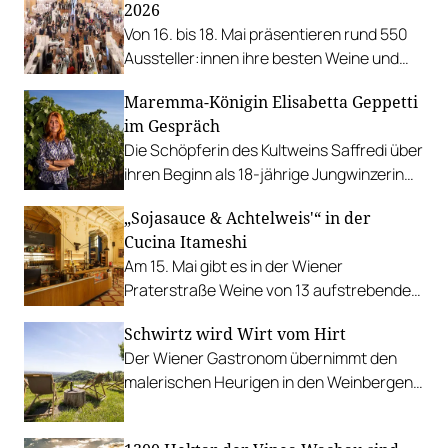
2026
Von 16. bis 18. Mai präsentieren rund 550
Aussteller:innen ihre besten Weine und
andere Köstlichkeiten.
Maremma-Königin Elisabetta Geppetti
im Gespräch
Die Schöpferin des Kultweins Saffredi über
ihren Beginn als 18-jährige Jungwinzerin
und die Herausforderungen des
„Sojasauce & Achtelweis'“ in der
Klimawandels.
Cucina Itameshi
Am 15. Mai gibt es in der Wiener
Praterstraße Weine von 13 aufstrebenden
Winzer:innen aus dem Weinviertel.
Schwirtz wird Wirt vom Hirt
Der Wiener Gastronom übernimmt den
malerischen Heurigen in den Weinbergen
über dem Kahlenbergerdorf.