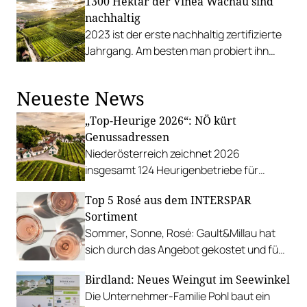
1300 Hektar der Vinea Wachau sind
nachhaltig
2023 ist der erste nachhaltig zertifizierte
Jahrgang. Am besten man probiert ihn
beim Wachauer Weinfrühling Anfang Mai.
Neueste News
„Top-Heurige 2026“: NÖ kürt
Genussadressen
Niederösterreich zeichnet 2026
insgesamt 124 Heurigenbetriebe für
höchste Qualität und Gastlichkeit aus.
Top 5 Rosé aus dem INTERSPAR
Sortiment
Sommer, Sonne, Rosé: Gault&Millau hat
sich durch das Angebot gekostet und fünf
Favoriten für Urlaub im Glas gefunden.
Birdland: Neues Weingut im Seewinkel
Die Unternehmer-Familie Pohl baut ein