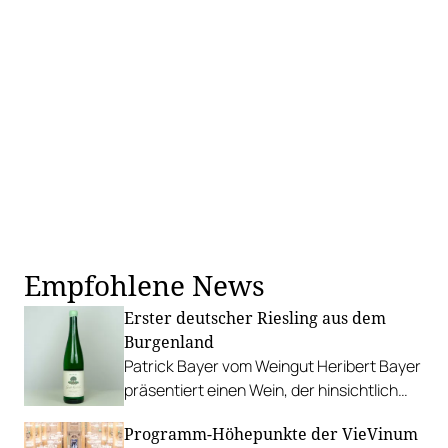
Empfohlene News
Erster deutscher Riesling aus dem
Burgenland
Patrick Bayer vom Weingut Heribert Bayer
präsentiert einen Wein, der hinsichtlich
seiner Rebsorte und seiner Geschichte
Programm-Höhepunkte der VieVinum
etwas ganz Besonderes ist.