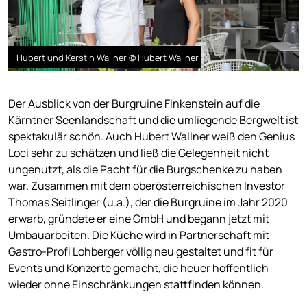
Hubert und Kerstin Wallner © Hubert Wallner
Der Ausblick von der Burgruine Finkenstein auf die
Kärntner Seenlandschaft und die umliegende Bergwelt ist
spektakulär schön. Auch Hubert Wallner weiß den Genius
Loci sehr zu schätzen und ließ die Gelegenheit nicht
ungenutzt, als die Pacht für die Burgschenke zu haben
war. Zusammen mit dem oberösterreichischen Investor
Thomas Seitlinger (u.a.), der die Burgruine im Jahr 2020
erwarb, gründete er eine GmbH und begann jetzt mit
Umbauarbeiten. Die Küche wird in Partnerschaft mit
Gastro-Profi Lohberger völlig neu gestaltet und fit für
Events und Konzerte gemacht, die heuer hoffentlich
wieder ohne Einschränkungen stattfinden können.