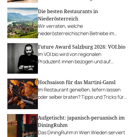
will sich nach dem Sommer neuen
Die besten Restaurants in
Herausforderungen widmen.
Niederösterreich
Wir verraten, welche
niederösterreichischen Betriebe im
Gault&Millau Guide 2023 mit den meisten
Future Award Salzburg 2026: VOI.bio
Punkten ausgezeichnet wurden.
Im VOI.bio wird von regionalen
Produzent:innen bezogen und auf
Produkte aus kontrolliert biologischem
Anbau gesetzt.
Hochsaison für das Martini-Gansl
Im Restaurant genießen, liefern lassen
oder selber braten? Tipps und Tricks für
das knusprig-saftige Jahreshighlight.
Aufgetischt: japanisch-peruanisch im
DiningRuhm
Das DiningRuhm in Wien Wieden serviert