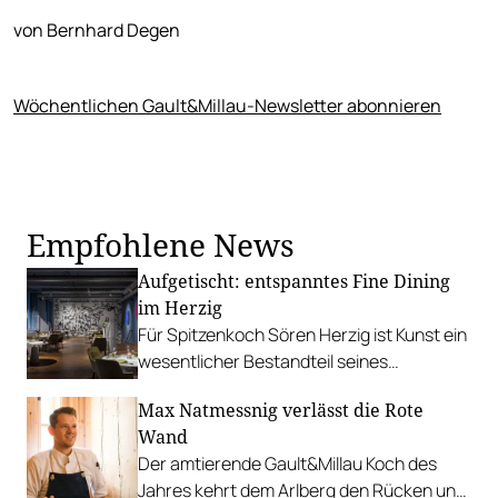
von Bernhard Degen
Wöchentlichen Gault&Millau-Newsletter abonnieren
Empfohlene News
Aufgetischt: entspanntes Fine Dining
im Herzig
Für Spitzenkoch Sören Herzig ist Kunst ein
wesentlicher Bestandteil seines
Restaurants, sowohl bei den Gerichten als
Max Natmessnig verlässt die Rote
auch beim Interieur.
Wand
Der amtierende Gault&Millau Koch des
Jahres kehrt dem Arlberg den Rücken und