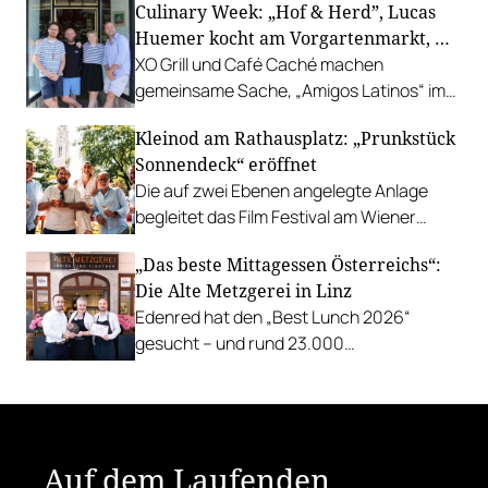
Culinary Week: „Hof & Herd”, Lucas
Gastgarten.
Huemer kocht am Vorgartenmarkt, …
XO Grill und Café Caché machen
gemeinsame Sache, „Amigos Latinos“ im
Z'SOM, Charles Ingvar gastiert im Patata,
Kleinod am Rathausplatz: „Prunkstück
Richard Rauch kocht in der Riederalm
Sonnendeck“ eröffnet
u.v.m.
Die auf zwei Ebenen angelegte Anlage
begleitet das Film Festival am Wiener
Rathausgelände bis Anfang September
„Das beste Mittagessen Österreichs“:
mit Cocktails, Snacks und
Die Alte Metzgerei in Linz
Veranstaltungsprogramm.
Edenred hat den „Best Lunch 2026“
gesucht – und rund 23.000
Österreicher:innen haben abgestimmt.
Der klare Sieger: die Alte Metzgerei holt
sich den begehrten Award in die Linzer
Herrenstraße.
Auf dem Laufenden