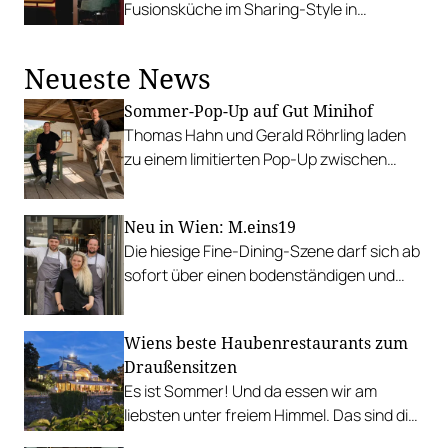
Fusionsküche im Sharing-Style in
entspanntem Ambiente.
Neueste News
Sommer-Pop-Up auf Gut Minihof
Thomas Hahn und Gerald Röhrling laden
zu einem limitierten Pop-Up zwischen
Garten, Feuer und Tafel.
Neu in Wien: M.eins19
Die hiesige Fine-Dining-Szene darf sich ab
sofort über einen bodenständigen und
leistbaren Neuzugang freuen.
Wiens beste Haubenrestaurants zum
Draußensitzen
Es ist Sommer! Und da essen wir am
liebsten unter freiem Himmel. Das sind die
bestbewerteten Restaurants mit