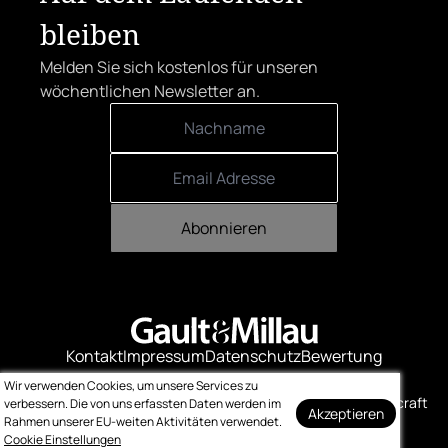
bleiben
Melden Sie sich kostenlos für unseren
wöchentlichen Newsletter an.
Abonnieren
Kontakt
Impressum
Datenschutz
Bewertung
Logo-Downloads
Wir verwenden Cookies, um unsere Services zu
© Gault & Millau
Made with ❤️ by bitcraft
verbessern. Die von uns erfassten Daten werden im
Akzeptieren
Rahmen unserer EU-weiten Aktivitäten verwendet.
Cookie Einstellungen