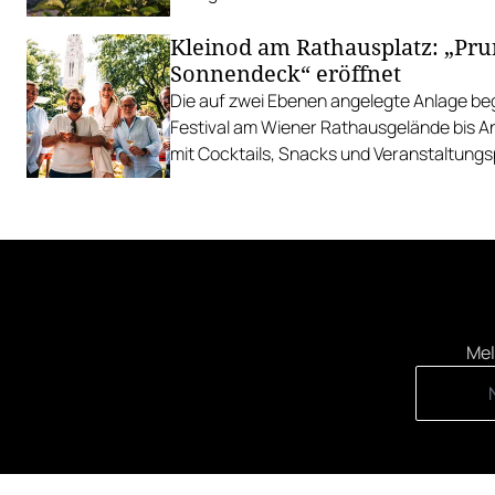
Kleinod am Rathausplatz: „Pr
Sonnendeck“ eröffnet
Die auf zwei Ebenen angelegte Anlage begl
Festival am Wiener Rathausgelände bis 
mit Cocktails, Snacks und Veranstaltun
Mel