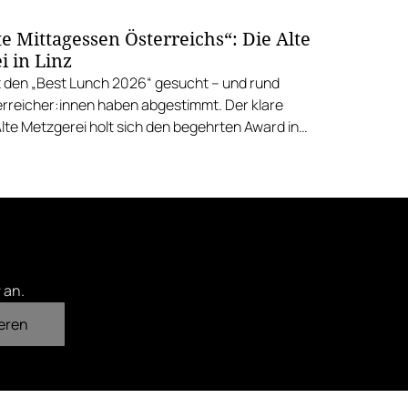
e Mittagessen Österreichs“: Die Alte
i in Linz
 den „Best Lunch 2026“ gesucht – und rund
rreicher:innen haben abgestimmt. Der klare
Alte Metzgerei holt sich den begehrten Award in
errenstraße.
 an.
eren