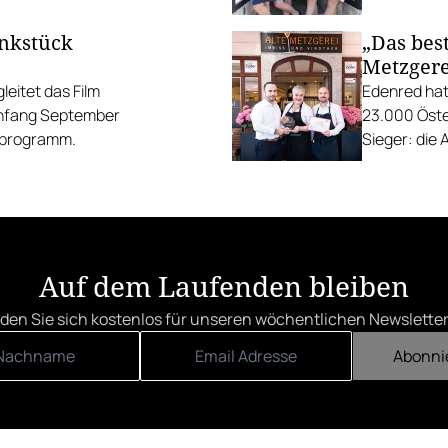
unkstück
„Das best
Metzgere
eitet das Film
Edenred hat
Anfang September
23.000 Öste
gsprogramm.
Sieger: die 
die Linzer H
Auf dem Laufenden bleiben
den Sie sich kostenlos für unseren wöchentlichen Newsletter
Abonni