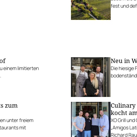
fest und def
of
Neu in W
 einem limitierten
Die hiesige 
.
bodenständi
ts zum
Culinary
kocht am
ten unter freiem
XO Grill un
taurants mit
„Amigos Lati
Richard Rauc