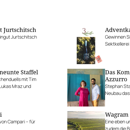
 Jurtschitsch
Adventka
ngut Jurtschitsch
Gewinnen Si
Sektkellerei
neunte Staffel
Das Kom
Azzurro
chenduells mit Tim
 Lukas Mraz und
Stephan Sta
Neubau das 
i
Wagram D
von Campari – für
Eine eben u
zudem die B