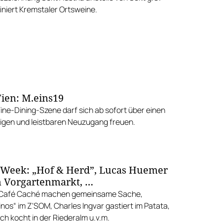
iniert Kremstaler Ortsweine.
ien: M.eins19
Fine-Dining-Szene darf sich ab sofort über einen
gen und leistbaren Neuzugang freuen.
 Week: „Hof & Herd”, Lucas Huemer
 Vorgartenmarkt, …
d Café Caché machen gemeinsame Sache,
nos“ im Z'SOM, Charles Ingvar gastiert im Patata,
h kocht in der Riederalm u.v.m.