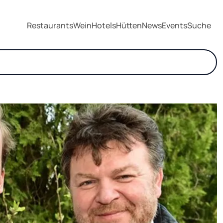
Restaurants
Wein
Hotels
Hütten
News
Events
Suche