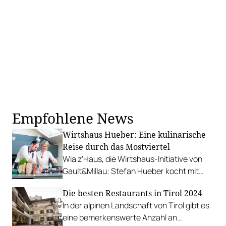
Empfohlene News
Wirtshaus Hueber: Eine kulinarische
Reise durch das Mostviertel
Wia z'Haus, die Wirtshaus-Initiative von
Gault&Millau: Stefan Hueber kocht mit
Martina Hohenlohe geschmorte
Die besten Restaurants in Tirol 2024
Ochsenbackerl.
In der alpinen Landschaft von Tirol gibt es
eine bemerkenswerte Anzahl an