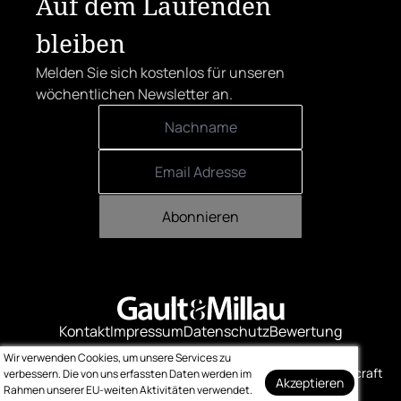
Auf dem Laufenden
bleiben
Melden Sie sich kostenlos für unseren
wöchentlichen Newsletter an.
Abonnieren
Kontakt
Impressum
Datenschutz
Bewertung
Logo-Downloads
Wir verwenden Cookies, um unsere Services zu
© Gault & Millau
Made with ❤️ by bitcraft
verbessern. Die von uns erfassten Daten werden im
Akzeptieren
Rahmen unserer EU-weiten Aktivitäten verwendet.