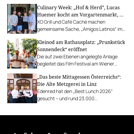
bestbewerteten Restaurants mit
Culinary Week: „Hof & Herd”, Lucas
Gastgarten.
Huemer kocht am Vorgartenmarkt, …
XO Grill und Café Caché machen
gemeinsame Sache, „Amigos Latinos“ im
Z'SOM, Charles Ingvar gastiert im Patata,
Kleinod am Rathausplatz: „Prunkstück
Richard Rauch kocht in der Riederalm
Sonnendeck“ eröffnet
u.v.m.
Die auf zwei Ebenen angelegte Anlage
begleitet das Film Festival am Wiener
Rathausgelände bis Anfang September
„Das beste Mittagessen Österreichs“:
mit Cocktails, Snacks und
Die Alte Metzgerei in Linz
Veranstaltungsprogramm.
Edenred hat den „Best Lunch 2026“
gesucht – und rund 23.000
Österreicher:innen haben abgestimmt.
Der klare Sieger: die Alte Metzgerei holt
sich den begehrten Award in die Linzer
Herrenstraße.