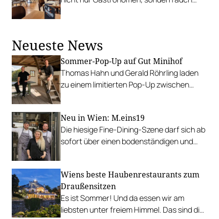
Lebensmittelhändler. Sie können sich
selbst beliefern.
Neueste News
Sommer-Pop-Up auf Gut Minihof
Thomas Hahn und Gerald Röhrling laden
zu einem limitierten Pop-Up zwischen
Garten, Feuer und Tafel.
Neu in Wien: M.eins19
Die hiesige Fine-Dining-Szene darf sich ab
sofort über einen bodenständigen und
leistbaren Neuzugang freuen.
Wiens beste Haubenrestaurants zum
Draußensitzen
Es ist Sommer! Und da essen wir am
liebsten unter freiem Himmel. Das sind die