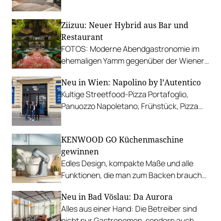
Haubenrestaurants. Wir stellen die besten
davon vor.
Ziizuu: Neuer Hybrid aus Bar und
Restaurant
FOTOS: Moderne Abendgastronomie im
ehemaligen Yamm gegenüber der Wiener
Hauptuniversität.
Neu in Wien: Napolino by l’Autentico
Kultige Streetfood-Pizza Portafoglio,
Panuozzo Napoletano, Frühstück, Pizza
zum Selber-Komponieren, Aperitivi und
mehr.
KENWOOD GO Küchenmaschine
gewinnen
Edles Design, kompakte Maße und alle
Funktionen, die man zum Backen braucht.
Jetzt im Wert von € 299,99 gewinnen!
Neu in Bad Vöslau: Da Aurora
Alles aus einer Hand: Die Betreiber sind
nicht nur Gastronomen, sondern auch