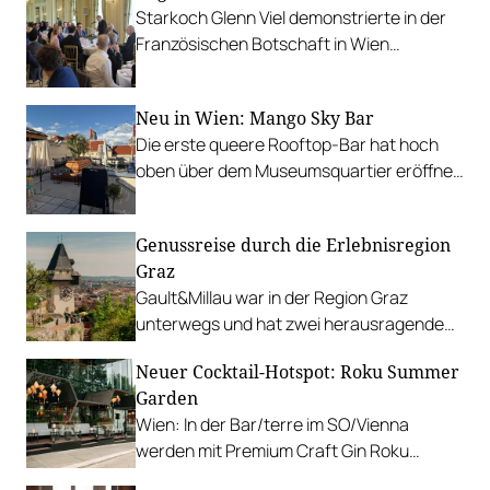
Starkoch Glenn Viel demonstrierte in der
Alternativen.
Französischen Botschaft in Wien
allerhöchste Kochkunst, begleitet wurde
er von herausragenden Produzent*innen
Neu in Wien: Mango Sky Bar
der Provence.
Die erste queere Rooftop-Bar hat hoch
oben über dem Museumsquartier eröffnet,
im dritten Stock über dem Café Leopold.
Genussreise durch die Erlebnisregion
Graz
Gault&Millau war in der Region Graz
unterwegs und hat zwei herausragende
Betriebe besucht. Außerdem: weitere
Neuer Cocktail-Hotspot: Roku Summer
kulinarische Empfehlungen.
Garden
Wien: In der Bar/terre im SO/Vienna
werden mit Premium Craft Gin Roku
erfrischende Drinks gemixt.