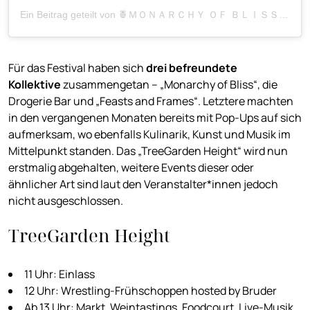
Ein Beitrag geteilt von 🍍ＭＯＮＡＲＣＨＹ ＯＦ ＢＬＩＳＳ🍍 (@monarchyofbliss)
Für das Festival haben sich
drei befreundete
Kollektive
zusammengetan – „Monarchy of Bliss“, die
Drogerie Bar und „Feasts and Frames“. Letztere machten
in den vergangenen Monaten bereits mit Pop-Ups auf sich
aufmerksam, wo ebenfalls Kulinarik, Kunst und Musik im
Mittelpunkt standen. Das „TreeGarden Height“ wird nun
erstmalig abgehalten, weitere Events dieser oder
ähnlicher Art sind laut den Veranstalter*innen jedoch
nicht ausgeschlossen.
TreeGarden Height
11 Uhr: Einlass
12 Uhr: Wrestling-Frühschoppen hosted by Bruder
Ab 13 Uhr: Markt, Weintastings, Foodcourt, Live-Musik,