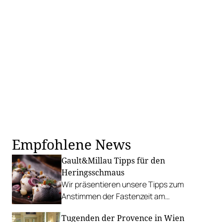
Empfohlene News
Gault&Millau Tipps für den
Heringsschmaus
Wir präsentieren unsere Tipps zum
Anstimmen der Fastenzeit am
Aschermittwoch – von klassischem
Tugenden der Provence in Wien
Heringssalat bis hin zu ausgefalleneren