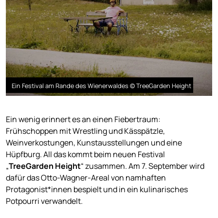
Ein Festival am Rande des Wienerwaldes © TreeGarden Height
Ein wenig erinnert es an einen Fiebertraum:
Frühschoppen mit Wrestling und Kässpätzle,
Weinverkostungen, Kunstausstellungen und eine
Hüpfburg. All das kommt beim neuen Festival
„
TreeGarden Height
“ zusammen. Am 7. September wird
dafür das Otto-Wagner-Areal von namhaften
Protagonist*innen bespielt und in ein kulinarisches
Potpourri verwandelt.