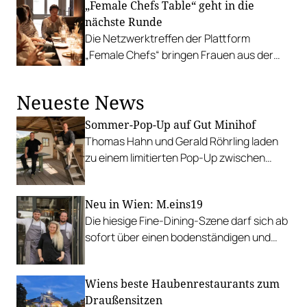
„Female Chefs Table“ geht in die
nächste Runde
Die Netzwerktreffen der Plattform
„Female Chefs“ bringen Frauen aus der
Branche mit dem Nachwuchs zusammen.
Startschuss ist am 26. Mai in Wien.
Neueste News
Sommer-Pop-Up auf Gut Minihof
Thomas Hahn und Gerald Röhrling laden
zu einem limitierten Pop-Up zwischen
Garten, Feuer und Tafel.
Neu in Wien: M.eins19
Die hiesige Fine-Dining-Szene darf sich ab
sofort über einen bodenständigen und
leistbaren Neuzugang freuen.
Wiens beste Haubenrestaurants zum
Draußensitzen