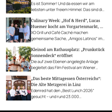
Es ist Sommer! Und da essen wir am
liebsten unter freiem Himmel. Das sind die
bestbewerteten Restaurants mit
Culinary Week: „Hof & Herd”, Lucas
Gastgarten.
Huemer kocht am Vorgartenmarkt, …
XO Grill und Café Caché machen
gemeinsame Sache, „Amigos Latinos“ im
Z'SOM, Charles Ingvar gastiert im Patata,
Kleinod am Rathausplatz: „Prunkstück
Richard Rauch kocht in der Riederalm
Sonnendeck“ eröffnet
u.v.m.
Die auf zwei Ebenen angelegte Anlage
begleitet das Film Festival am Wiener
Rathausgelände bis Anfang September
„Das beste Mittagessen Österreichs“:
mit Cocktails, Snacks und
Die Alte Metzgerei in Linz
Veranstaltungsprogramm.
Edenred hat den „Best Lunch 2026“
gesucht – und rund 23.000
Österreicher:innen haben abgestimmt.
Der klare Sieger: die Alte Metzgerei holt