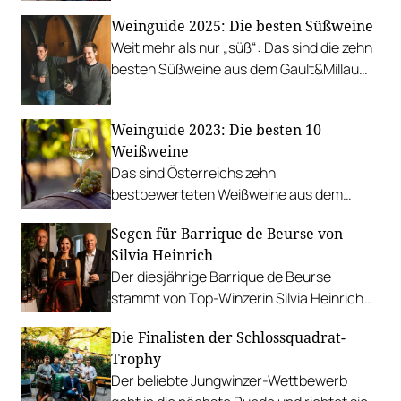
1986er ist ein Denkmal – doch wie sehen
Weinguide 2025: Die besten Süßweine
die jüngeren Jahrgänge aus?
Weit mehr als nur „süß“: Das sind die zehn
besten Süßweine aus dem Gault&Millau
Weinguide.
Weinguide 2023: Die besten 10
Weißweine
Das sind Österreichs zehn
bestbewerteten Weißweine aus dem
Weinguide 2023!
Segen für Barrique de Beurse von
Silvia Heinrich
Der diesjährige Barrique de Beurse
stammt von Top-Winzerin Silvia Heinrich
aus Deutschkreutz.
Die Finalisten der Schlossquadrat-
Trophy
Der beliebte Jungwinzer-Wettbewerb