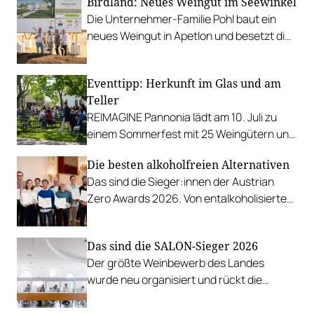
Birdland: Neues Weingut im Seewinkel
Die Unternehmer-Familie Pohl baut ein
neues Weingut in Apetlon und besetzt die
Schlüsselpositionen hochkarätig.
Eventtipp: Herkunft im Glas und am
Teller
REIMAGINE Pannonia lädt am 10. Juli zu
einem Sommerfest mit 25 Weingütern und
authentischer Kulinarik in das Bio-Landgut
Die besten alkoholfreien Alternativen
Esterhazy.
Das sind die Sieger:innen der Austrian
Zero Awards 2026. Von entalkoholisierten
Weinen über Traubensaft und Verjus bis
zu Proxies.
Das sind die SALON-Sieger 2026
Der größte Weinbewerb des Landes
wurde neu organisiert und rückt die
Rebsorten wieder mehr in den
Vordergrund.