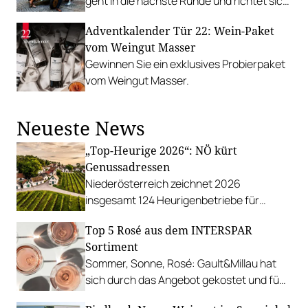
geht in die nächste Runde und richtet sich
an Weininteressierte, im Finale
Adventkalender Tür 22: Wein-Paket
mitzubewerten.
vom Weingut Masser
Gewinnen Sie ein exklusives Probierpaket
vom Weingut Masser.
Neueste News
„Top-Heurige 2026“: NÖ kürt
Genussadressen
Niederösterreich zeichnet 2026
insgesamt 124 Heurigenbetriebe für
höchste Qualität und Gastlichkeit aus.
Top 5 Rosé aus dem INTERSPAR
Sortiment
Sommer, Sonne, Rosé: Gault&Millau hat
sich durch das Angebot gekostet und fünf
Favoriten für Urlaub im Glas gefunden.