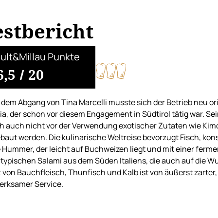
estbericht
ult&Millau Punkte
6,5
/
20
dem Abgang von Tina Marcelli musste sich der Betrieb neu or
a, der schon vor diesem Engagement in Südtirol tätig war. Se
ch auch nicht vor der Verwendung exotischer Zutaten wie Kimc
baut werden. Die kulinarische Weltreise bevorzugt Fisch, konse
 Hummer, der leicht auf Buchweizen liegt und mit einer ferm
 typischen Salami aus dem Süden Italiens, die auch auf die Wu
 von Bauchfleisch, Thunfisch und Kalb ist von äußerst zarter
erksamer Service.