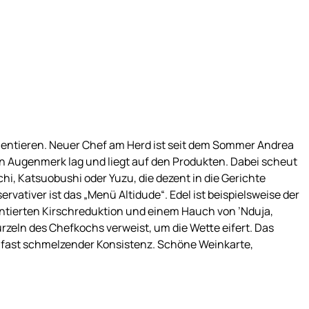
ientieren. Neuer Chef am Herd ist seit dem Sommer Andrea
in Augenmerk lag und liegt auf den Produkten. Dabei scheut
hi, Katsuobushi oder Yuzu, die dezent in die Gerichte
rvativer ist das „Menü Altidude“. Edel ist beispielsweise der
entierten Kirschreduktion und einem Hauch von ’Nduja,
rzeln des Chefkochs verweist, um die Wette eifert. Das
, fast schmelzender Konsistenz. Schöne Weinkarte,