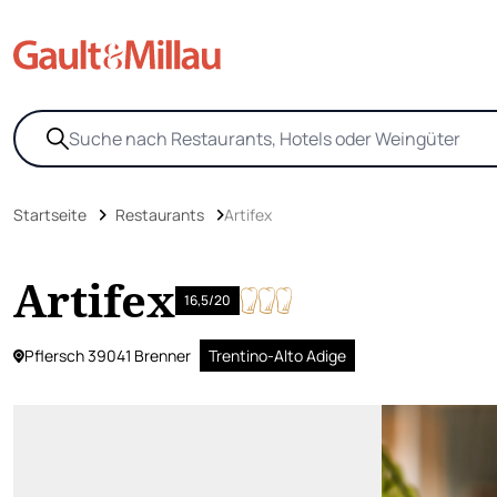
Startseite
Restaurants
Artifex
Artifex
16,5/20
Pflersch 39041 Brenner
Trentino-Alto Adige