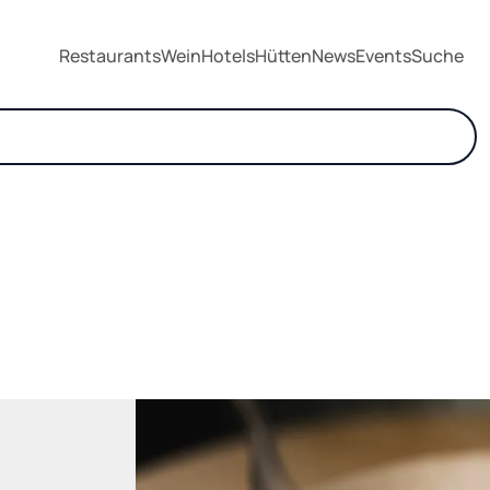
Restaurants
Wein
Hotels
Hütten
News
Events
Suche