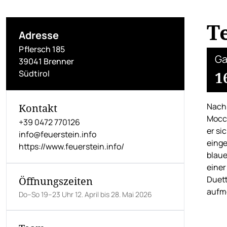
T
Adresse
Pflersch 185
Ga
39041 Brenner
Südtirol
1
Nach 
Kontakt
Mocci
+39 0472 770126
er si
info@feuerstein.info
einge
https://www.feuerstein.info/
blaue
einer
Duett
Öffnungszeiten
aufm
Do–So 19–23 Uhr 12. April bis 28. Mai 2026