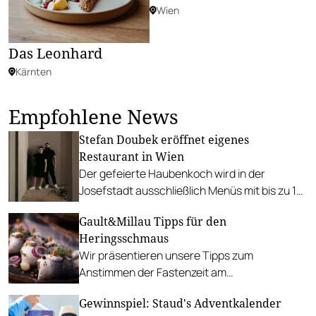
Wien
Das Leonhard
Kärnten
Empfohlene News
Stefan Doubek eröffnet eigenes
Restaurant in Wien
Der gefeierte Haubenkoch wird in der
Josefstadt ausschließlich Menüs mit bis zu 16
Gängen anbieten.
Gault&Millau Tipps für den
Heringsschmaus
Wir präsentieren unsere Tipps zum
Anstimmen der Fastenzeit am
Aschermittwoch – von klassischem
Gewinnspiel: Staud's Adventkalender
Heringssalat bis hin zu ausgefalleneren