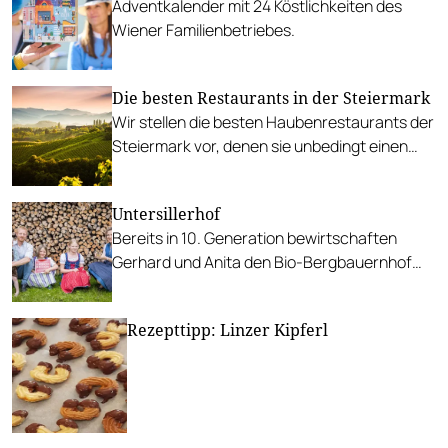
Adventkalender mit 24 Köstlichkeiten des
Alternativen.
Wiener Familienbetriebes.
Die besten Restaurants in der Steiermark
Wir stellen die besten Haubenrestaurants der
Steiermark vor, denen sie unbedingt einen
Besuch abstatten sollten.
Untersillerhof
Bereits in 10. Generation bewirtschaften
Gerhard und Anita den Bio-Bergbauernhof
Untersillerhof.
Rezepttipp: Linzer Kipferl