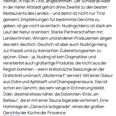
Heimat, in Hall in Tirol, angekommen. Der Schwarze Adler
in der Haller Altstadt gehört ohne Zweifel zu den besten
Restaurants des Landes – und damit ist nicht nur Tirol
gemeint. Empfehlungen für bestimmte Gerichte zu
geben, ist gar nicht so einfach. Nudings Menü ist stark am
Lauf der Natur orientiert. Starke Partnerschaften mit
Landwirtinnen, Winzern und anderen Produzenten zeigen
das sehr deutlich. Deutlich ist aber auch Nudings Hang
zur Klassik und zu ikonischen Zubereitungsarten zu
spüren. Etwa – ja, Nuding ist kein Dogmatiker und
verarbeitet auch großartige Produkte, die nicht aus der
Region kommen – wenn bretonische Seezunge an der
Gräte brät und nach „Müllerinart“ serviert. Mit einer Glasur
aus Cidre und Apfelsaft und Champagnersauce. Das ist
schon ein Gericht, das sehr lange in Erinnerung bleibt.
Oder, diesmal etwas näher, die Dolomiten-Ente „en
Bateau“, die er mit einer Sauce bigarade verfeinert. Eine
Hommage an „Canard à la bigarade“, eines der großen
Gerichte der Küche der Provence.