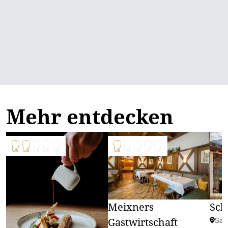
Mehr entdecken
Meixners
Schl
Gastwirtschaft
Sal