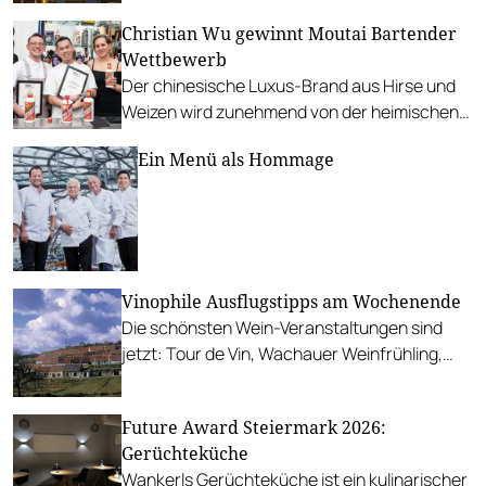
Hauptstadt? Nominieren Sie Ihren Favoriten.
Christian Wu gewinnt Moutai Bartender
Wettbewerb
Der chinesische Luxus-Brand aus Hirse und
Weizen wird zunehmend von der heimischen
Barszene entdeckt.
Ein Menü als Hommage
Vinophile Ausflugstipps am Wochenende
Die schönsten Wein-Veranstaltungen sind
jetzt: Tour de Vin, Wachauer Weinfrühling,
Joiser Weintage und viele mehr…
Future Award Steiermark 2026:
Gerüchteküche
Wankerls Gerüchteküche ist ein kulinarischer