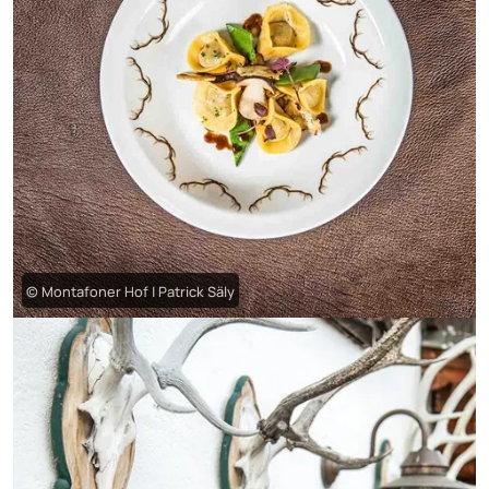
© Montafoner Hof | Patrick Säly