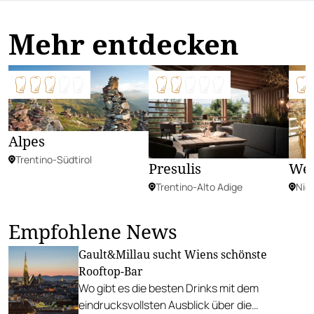
Mehr entdecken
Alpes
Trentino-Südtirol
Presulis
Wei
Trentino-Alto Adige
Nie
Empfohlene News
Gault&Millau sucht Wiens schönste
Rooftop-Bar
Wo gibt es die besten Drinks mit dem
eindrucksvollsten Ausblick über die