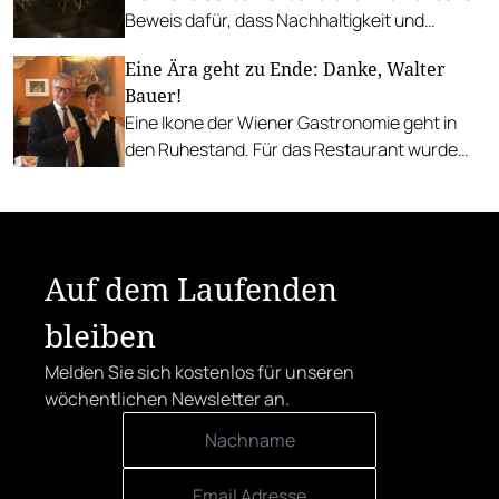
Beweis dafür, dass Nachhaltigkeit und
Genuss untrennbar miteinander verbunden
Eine Ära geht zu Ende: Danke, Walter
sein können.
Bauer!
Eine Ikone der Wiener Gastronomie geht in
den Ruhestand. Für das Restaurant wurde
schon ein Nachfolger gefunden.
Auf dem Laufenden
bleiben
Melden Sie sich kostenlos für unseren
wöchentlichen Newsletter an.