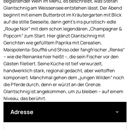
begleitender Wein im Menü, es beschreibt, was Stefan
Glantschnig am Weissensee entstehen lässt. Der Abend
beginnt mit einem Butterbrot im Kräutergarten mit Blick
auf die stille Seeseite, dann geht’s ins puristisch-edle
„Rouge Noir“ mit dem schon legendären „Champagner &
Popcorn“ zum Start. Hier glänzt Glantschnig mit
Gerichten wie gefülltem Paprika mit Cerealien,
Maispolenta-Soufflé und Shiso oder fangfrischer „Renke“
– wie die Reinanke hier heißt –, die sein Fischer vor den
Gästen filetiert. Seine Küche ist tief verwurzelt,
handwerklich stark, regional gedacht, aber weltoffen
komponiert. Manchmal gehen dem „jungen Wilden“ noch
die Pferde durch, denn er würzt an der Grenze.
Glantschnig ist angekommen, um zu bleiben – auf einem
Niveau, das berührt.
Adresse