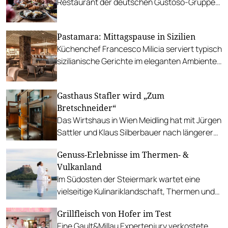
Restaurant der deutschen Gustoso-Gruppe
in Österreich. Villach soll folgen.
Pastamara: Mittagspause in Sizilien
Küchenchef Francesco Milicia serviert typisch
sizilianische Gerichte im eleganten Ambiente
der “Bar con Cucina” im “The Ritz-Carlton,
Vienna”.
Gasthaus Stafler wird „Zum
Bretschneider“
Das Wirtshaus in Wien Meidling hat mit Jürgen
Sattler und Klaus Silberbauer nach längerer
Suche neue Nachfolger gefunden.
Genuss-Erlebnisse im Thermen- &
Vulkanland
Im Südosten der Steiermark wartet eine
vielseitige Kulinariklandschaft, Thermen und
spannende Produzent:innen.
Grillfleisch von Hofer im Test
Eine Gault&Millau Expertenjury verkostete