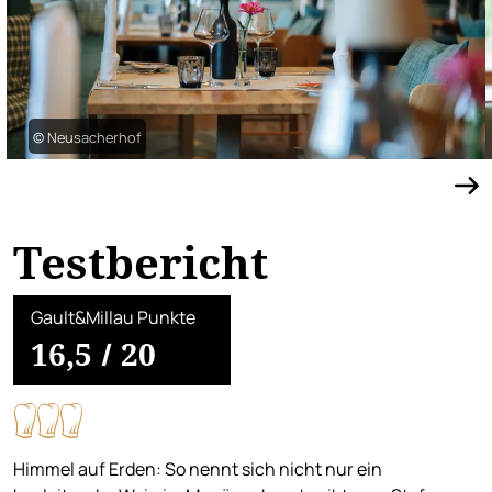
© Neusacherhof
Testbericht
Gault&Millau Punkte
16,5
/
20
Himmel auf Erden: So nennt sich nicht nur ein