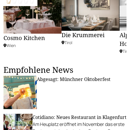
Die Krummerei
Alp
Cosmo Kitchen
Tirol
Hoc
Wien
Tiro
Empfohlene News
Abgesagt: Münchner Oktoberfest
Cotidiano: Neues Restaurant in Klagenfurt
Am Heuplatz eröffnet im November das erste