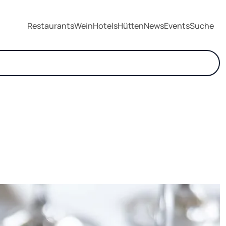
Restaurants
Wein
Hotels
Hütten
News
Events
Suche