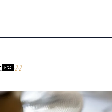
t
14/20