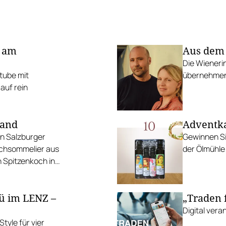
 am
Aus dem 
Die Wieneri
tube mit
übernehmen 
auf rein
Land
Adventka
en Salzburger
Gewinnen Si
schsommelier aus
der Ölmühle 
 Spitzenkoch in
ü im LENZ –
„Traden 
Digital vera
tyle für vier