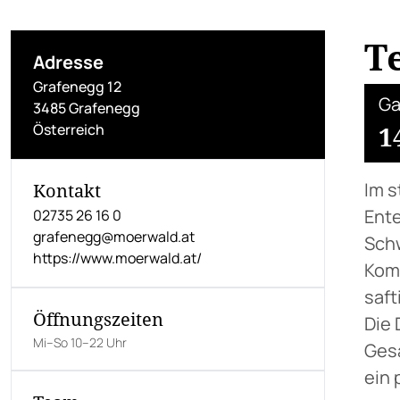
T
Adresse
Grafenegg 12
Ga
3485 Grafenegg
Österreich
1
Im s
Kontakt
Ente
02735 26 16 0
grafenegg@moerwald.at
Schw
https://www.moerwald.at/
Komp
saft
Öffnungszeiten
Die 
Mi–So 10–22 Uhr
Gesa
ein 