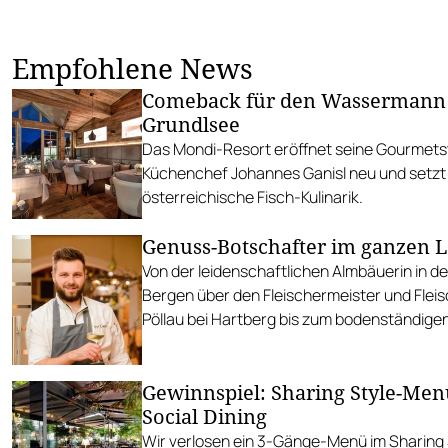
Empfohlene News
Comeback für den Wassermann
Grundlsee
Das Mondi-Resort eröffnet seine Gourmets
Küchenchef Johannes Ganisl neu und setzt 
österreichische Fisch-Kulinarik.
Genuss-Botschafter im ganzen 
Von der leidenschaftlichen Almbäuerin in d
Bergen über den Fleischermeister und Flei
Pöllau bei Hartberg bis zum bodenständigen
der Wachau.
Gewinnspiel: Sharing Style-Men
Social Dining
Wir verlosen ein 3-Gänge-Menü im Sharing S