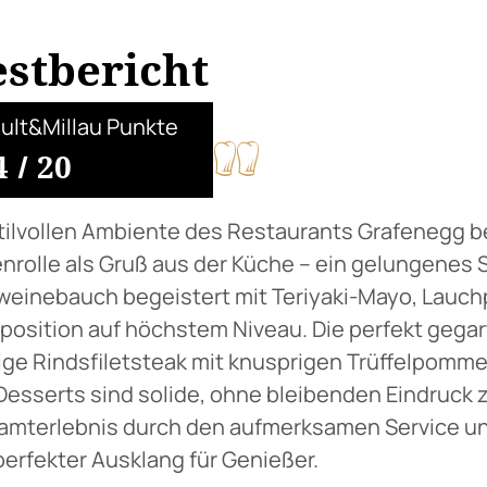
estbericht
ult&Millau Punkte
4
/
20
tilvollen Ambiente des Restaurants Grafenegg be
nrolle als Gruß aus der Küche – ein gelungenes 
einebauch begeistert mit Teriyaki-Mayo, Lauchpü
osition auf höchstem Niveau. Die perfekt gega
ige Rindsfiletsteak mit knusprigen Trüffelpomme
Desserts sind solide, ohne bleibenden Eindruck z
mterlebnis durch den aufmerksamen Service und
perfekter Ausklang für Genießer.