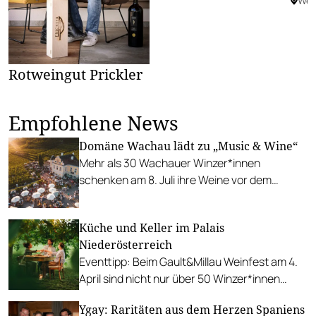
Wes
Rotweingut Prickler
Empfohlene News
Domäne Wachau lädt zu „Music & Wine“
Mehr als 30 Wachauer Winzer*innen
schenken am 8. Juli ihre Weine vor dem
Dürnsteiner Kellerschlössel aus. Ein DJ-Duo
sorgt für den musikalischen Rahmen.
Küche und Keller im Palais
Niederösterreich
Eventtipp: Beim Gault&Millau Weinfest am 4.
April sind nicht nur über 50 Winzer*innen
vertreten, sondern auch
Ygay: Raritäten aus dem Herzen Spaniens
niederösterreichische Wirtshauskultur.