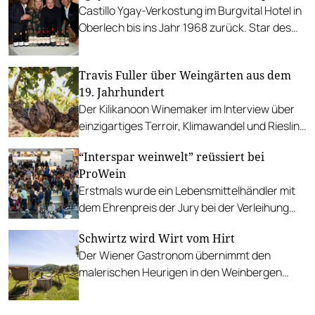
Castillo Ygay-Verkostung im Burgvital Hotel in
Oberlech bis ins Jahr 1968 zurück. Star des
Abends war ein weißer Rioja!
Travis Fuller über Weingärten aus dem
19. Jahrhundert
Der Kilikanoon Winemaker im Interview über
einzigartiges Terroir, Klimawandel und Riesling
aus Australien.
“Interspar weinwelt” reüssiert bei
ProWein
Erstmals wurde ein Lebensmittelhändler mit
dem Ehrenpreis der Jury bei der Verleihung
der Meininger Awards ausgezeichnet.
Schwirtz wird Wirt vom Hirt
Der Wiener Gastronom übernimmt den
malerischen Heurigen in den Weinbergen
über dem Kahlenbergerdorf.