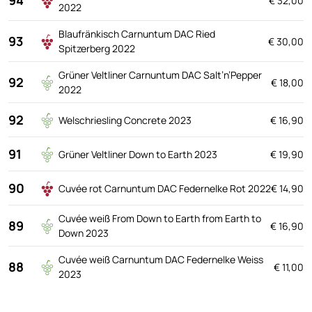
€ 32,00
2022
Blaufränkisch Carnuntum DAC Ried
93
€ 30,00
Spitzerberg 2022
Grüner Veltliner Carnuntum DAC Salt’n’Pepper
92
€ 18,00
2022
92
Welschriesling Concrete 2023
€ 16,90
91
Grüner Veltliner Down to Earth 2023
€ 19,90
90
Cuvée rot Carnuntum DAC Federnelke Rot 2022
€ 14,90
Cuvée weiß From Down to Earth from Earth to
89
€ 16,90
Down 2023
Cuvée weiß Carnuntum DAC Federnelke Weiss
88
€ 11,00
2023