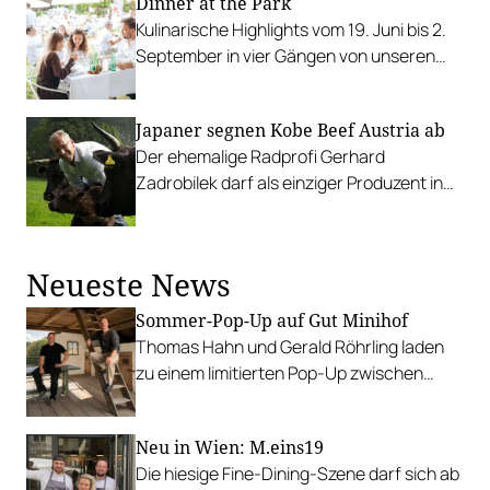
Dinner at the Park
regionalem Aperitivo-Angebot.
Kulinarische Highlights vom 19. Juni bis 2.
September in vier Gängen von unseren
Haubenköch:innen und Newcomer:innen
im einzigartigen Ambiente des Palais
Japaner segnen Kobe Beef Austria ab
Freiluft.
Der ehemalige Radprofi Gerhard
Zadrobilek darf als einziger Produzent in
Europa „Kobe Beef“ im Markennamen
führen.
Neueste News
Sommer-Pop-Up auf Gut Minihof
Thomas Hahn und Gerald Röhrling laden
zu einem limitierten Pop-Up zwischen
Garten, Feuer und Tafel.
Neu in Wien: M.eins19
Die hiesige Fine-Dining-Szene darf sich ab