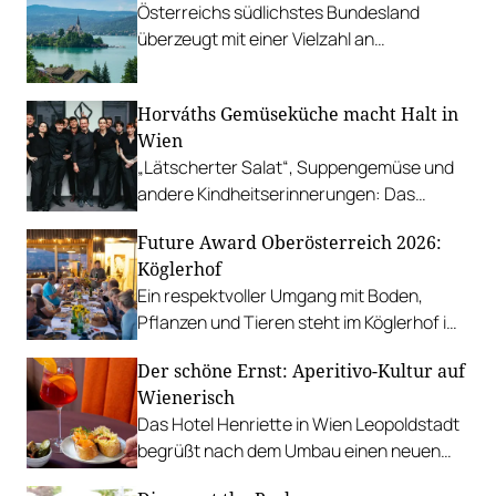
Österreichs südlichstes Bundesland
überzeugt mit einer Vielzahl an
Haubenbetriebe. Wir präsentieren die
zehn besten.
Horváths Gemüseküche macht Halt in
Wien
„Lätscherter Salat“, Suppengemüse und
andere Kindheitserinnerungen: Das
Berliner 5-Hauben-Restaurant von
Future Award Oberösterreich 2026:
Sebastian Frank kocht von 22. Jänner bis
Köglerhof
2. Februar im Herzig.
Ein respektvoller Umgang mit Boden,
Pflanzen und Tieren steht im Köglerhof im
Vordergrund.
Der schöne Ernst: Aperitivo-Kultur auf
Wienerisch
Das Hotel Henriette in Wien Leopoldstadt
begrüßt nach dem Umbau einen neuen
Hausgenossen – ein Ganztagslokal mit