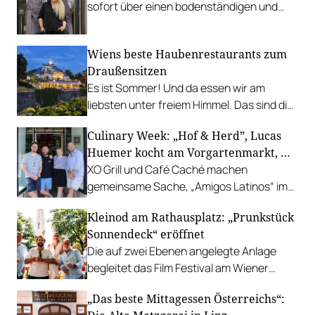
sofort über einen bodenständigen und
leistbaren Neuzugang freuen.
Wiens beste Haubenrestaurants zum
Draußensitzen
Es ist Sommer! Und da essen wir am
liebsten unter freiem Himmel. Das sind die
bestbewerteten Restaurants mit
Culinary Week: „Hof & Herd”, Lucas
Gastgarten.
Huemer kocht am Vorgartenmarkt, …
XO Grill und Café Caché machen
gemeinsame Sache, „Amigos Latinos“ im
Z'SOM, Charles Ingvar gastiert im Patata,
Kleinod am Rathausplatz: „Prunkstück
Richard Rauch kocht in der Riederalm
Sonnendeck“ eröffnet
u.v.m.
Die auf zwei Ebenen angelegte Anlage
begleitet das Film Festival am Wiener
Rathausgelände bis Anfang September
„Das beste Mittagessen Österreichs“:
mit Cocktails, Snacks und