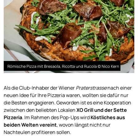
Römische Pizza mit Bresaola, Ricotta und Rucola © Nico Kern
Als die Club-Inhaber der Wiener
Praterstrasse
nach einer
neuen Idee für Ihre Pizzeria waren, wollten sie dafür nur
die Besten engagieren. Geworden ist es eine Kooperation
zwischen den beliebten Lokalen
XO Grill und der Sette
Pizzeria
. Im Rahmen des Pop-Ups wird
Köstliches aus
beiden Welten vereint
, wovon längst nicht nur
Nachteulen profitieren sollen.