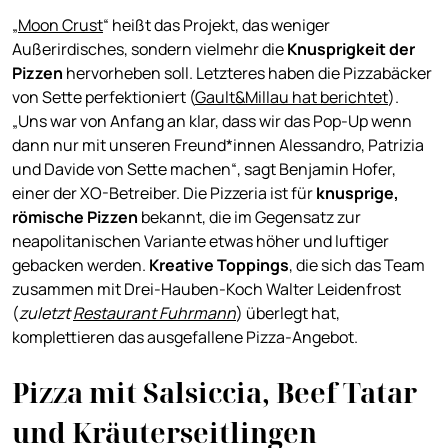
„
Moon Crust
“ heißt das Projekt, das weniger
Außerirdisches, sondern vielmehr die
Knusprigkeit der
Pizzen
hervorheben soll. Letzteres haben die Pizzabäcker
von Sette perfektioniert (
Gault&Millau hat berichtet
).
„Uns war von Anfang an klar, dass wir das Pop-Up wenn
dann nur mit unseren Freund*innen Alessandro, Patrizia
und Davide von Sette machen“, sagt Benjamin Hofer,
einer der XO-Betreiber. Die Pizzeria ist für
knusprige,
römische Pizzen
bekannt, die im Gegensatz zur
neapolitanischen Variante etwas höher und luftiger
gebacken werden.
Kreative Toppings
, die sich das Team
zusammen mit Drei-Hauben-Koch Walter Leidenfrost
(
zuletzt
Restaurant Fuhrmann
) überlegt hat,
komplettieren das ausgefallene Pizza-Angebot.
Pizza mit Salsiccia, Beef Tatar
und Kräuterseitlingen