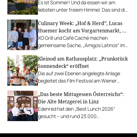
Es ist Sommer! Und da essen wir am
liebsten unter freiem Himmel. Das sind die
bestbewerteten Restaurants mit
Culinary Week: „Hof & Herd”, Lucas
Gastgarten.
Huemer kocht am Vorgartenmarkt, …
XO Grill und Café Caché machen
gemeinsame Sache, „Amigos Latinos“ im
Z'SOM, Charles Ingvar gastiert im Patata,
Kleinod am Rathausplatz: „Prunkstück
Richard Rauch kocht in der Riederalm
Sonnendeck“ eröffnet
u.v.m.
Die auf zwei Ebenen angelegte Anlage
begleitet das Film Festival am Wiener
Rathausgelände bis Anfang September
„Das beste Mittagessen Österreichs“:
mit Cocktails, Snacks und
Die Alte Metzgerei in Linz
Veranstaltungsprogramm.
Edenred hat den „Best Lunch 2026“
gesucht – und rund 23.000
Österreicher:innen haben abgestimmt.
Der klare Sieger: die Alte Metzgerei holt