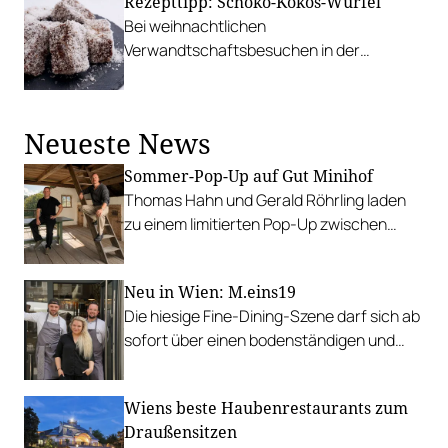
Rezepttipp: Schoko-Kokos-Würfel
Bei weihnachtlichen
Verwandtschaftsbesuchen in der
Steiermark war das immer meine
Lieblings-Bäckerei. Die Zubereitung ist
simpel: Biskuit-Teig, in Schoko tunken, in
Neueste News
Kokos wuzeln, fertig.
Sommer-Pop-Up auf Gut Minihof
Thomas Hahn und Gerald Röhrling laden
zu einem limitierten Pop-Up zwischen
Garten, Feuer und Tafel.
Neu in Wien: M.eins19
Die hiesige Fine-Dining-Szene darf sich ab
sofort über einen bodenständigen und
leistbaren Neuzugang freuen.
Wiens beste Haubenrestaurants zum
Draußensitzen