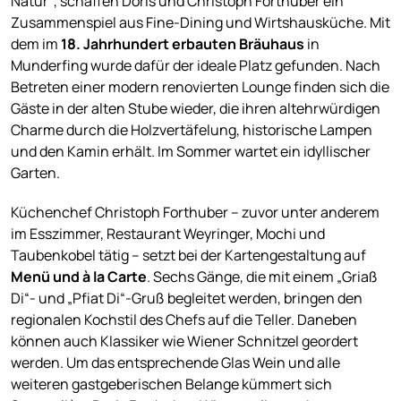
Natur“, schaffen Doris und Christoph Forthuber ein
Zusammenspiel aus Fine-Dining und Wirtshausküche. Mit
dem im
18. Jahrhundert erbauten Bräuhaus
in
Munderfing wurde dafür der ideale Platz gefunden. Nach
Betreten einer modern renovierten Lounge finden sich die
Gäste in der alten Stube wieder, die ihren altehrwürdigen
Charme durch die Holzvertäfelung, historische Lampen
und den Kamin erhält. Im Sommer wartet ein idyllischer
Garten.
Küchenchef Christoph Forthuber – zuvor unter anderem
im Esszimmer, Restaurant Weyringer, Mochi und
Taubenkobel tätig – setzt bei der Kartengestaltung auf
Menü und à la Carte
. Sechs Gänge, die mit einem „Griaß
Di“- und „Pfiat Di“-Gruß begleitet werden, bringen den
regionalen Kochstil des Chefs auf die Teller. Daneben
können auch Klassiker wie Wiener Schnitzel geordert
werden. Um das entsprechende Glas Wein und alle
weiteren gastgeberischen Belange kümmert sich