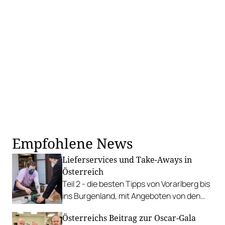
Empfohlene News
Lieferservices und Take-Aways in
Österreich
Teil 2 - die besten Tipps von Vorarlberg bis
ins Burgenland, mit Angeboten von den
Geschwistern Rauch, Max Stiegl, Thomas
Österreichs Beitrag zur Oscar-Gala
Dorfer, den besten Haubenköchen