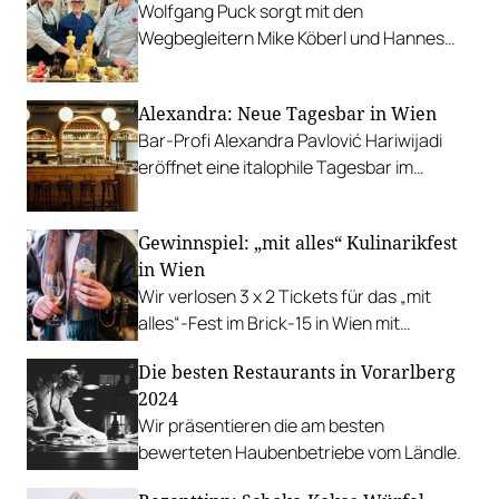
Wolfgang Puck sorgt mit den
Oberösterreichs u.v.m.
Wegbegleitern Mike Köberl und Hannes
Tschemernjak für kulinarische
Höhepunkte.
Alexandra: Neue Tagesbar in Wien
Bar-Profi Alexandra Pavlović Hariwijadi
eröffnet eine italophile Tagesbar im
Herzen der Donaumetropole.
Gewinnspiel: „mit alles“ Kulinarikfest
in Wien
Wir verlosen 3 x 2 Tickets für das „mit
alles“-Fest im Brick-15 in Wien mit
Katharina Gessl, Cucina Alchimia und Blue
Die besten Restaurants in Vorarlberg
Lime Project.
2024
Wir präsentieren die am besten
bewerteten Haubenbetriebe vom Ländle.